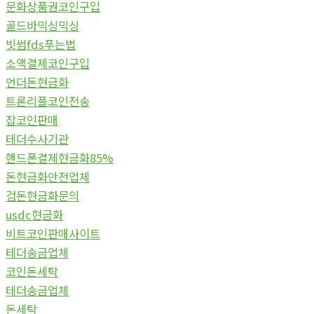
문화상품권코인구입
골드바믹싱믹싱
빗썸fds푸는법
소액결제코인구입
언더돈현금화
트론리플코인전송
잡코인판매
테더수사기관
핸드폰결제현금화85%
돈현금화안전업체
검돈현금화문의
usdc현금화
비트코인판매사이트
테더송금업체
코인돈세탁
테더송금업체
돈세탁