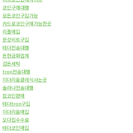
코인구매대행
모든코인구입가능
카드로코인구매가능한곳
리플매입
문상비트구입
테더전송대행
돈현금화업체
검돈세탁
tron전송대행
이더리움클레식사는곳
솔라나전송대행
잡코인판매
테더tron구입
이더리움매입
오다집수수료
테더코인매입