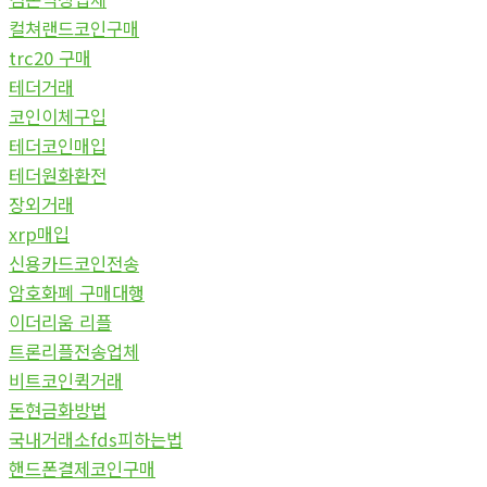
컬쳐랜드코인구매
trc20 구매
테더거래
코인이체구입
테더코인매입
테더원화환전
장외거래
xrp매입
신용카드코인전송
암호화폐 구매대행
이더리움 리플
트론리플전송업체
비트코인퀵거래
돈현금화방법
국내거래소fds피하는법
핸드폰결제코인구매