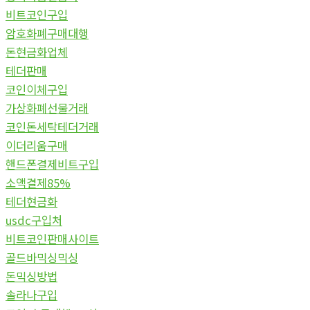
비트코인구입
암호화폐구매대행
돈현금화업체
테더판매
코인이체구입
가상화폐선물거래
코인돈세탁테더거래
이더리움구매
핸드폰결제비트구입
소액결제85%
테더현금화
usdc구입처
비트코인판매사이트
골드바믹싱믹싱
돈믹싱방법
솔라나구입