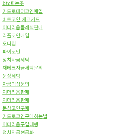
btc파는곳
카드로테더코인매입
비트코인 체크카드
이더리움클레식판매
리플코인매입
오다집
파이코인
정치자금세탁
재테크자금세탁문의
문상세탁
자금믹싱문의
이더리움판매
이더리움판매
문상코인구매
카드로코인구매하는법
이더리움구입대행
정치자금현금화