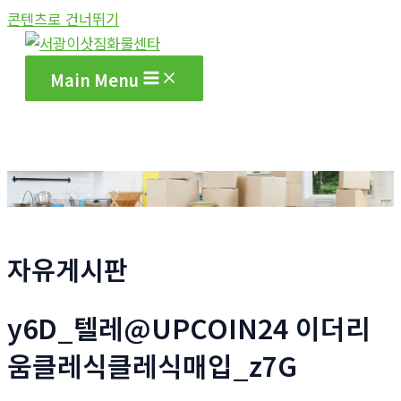
콘텐츠로 건너뛰기
Main Menu
자유게시판
y6D_텔레@UPCOIN24 이더리
움클레식클레식매입_z7G