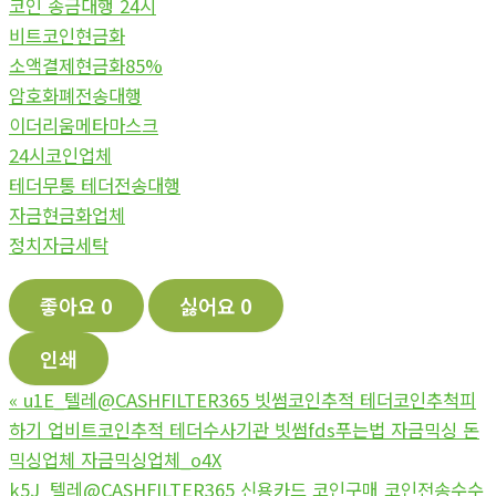
코인 송금대행 24시
비트코인현금화
소액결제현금화85%
암호화폐전송대행
이더리움메타마스크
24시코인업체
테더무통 테더전송대행
자금현금화업체
정치자금세탁
좋아요
0
싫어요
0
인쇄
«
u1E_텔레@CASHFILTER365 빗썸코인추적 테더코인추척피
하기 업비트코인추적 테더수사기관 빗썸fds푸는법 자금믹싱 돈
믹싱업체 자금믹싱업체_o4X
k5J_텔레@CASHFILTER365 신용카드 코인구매 코인전송수수