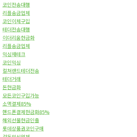
코인전송대행
리플송금업체
코인이체구입
테더전송대행
이더리움현금화
리플송금업체
믹싱재테크
코인믹싱
컬쳐랜드테더전송
테더거래
돈현금화
모든코인구입가능
소액결제85%
핸드폰결제현금화85%
해외선물현금인출
롯데상품권코인구매
검돈믹싱업체