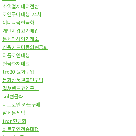
소액결제테더전환
코인구매대행 24시
이더리움현금화
개인지갑고가매입
돈세탁해외거래소
신용카드미동의현금화
리플코인대행
현금화재테크
trc20 원화구입
문화상품권코인구입
컬쳐랜드코인구매
sol현금화
비트코인 카드구매
탈세돈세탁
tron현금화
비트코인전송대행