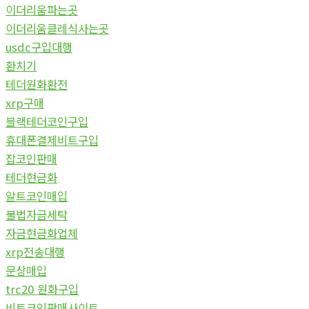
이더리움파는곳
이더리움클레식사는곳
usdc구입대행
환치기
테더원화환전
xrp구매
블랙테더코인구입
휴대폰결제비트구입
잡코인판매
테더현금화
알트코인매입
불법자금세탁
자금현금화업체
xrp전송대행
문상매입
trc20 원화구입
비트코인판매사이트