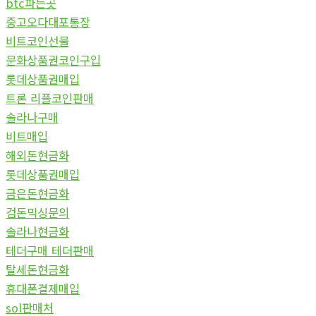
btc파는곳
중고오다대포통장
비트코인선물
문화상품권코인구입
롯데상품권매입
트론 리플코인판매
솔라나구매
비트매입
해외돈현금화
롯데상품권매입
금은돈현금화
검돈믹싱문의
솔라나현금화
테더구매 테더판매
탈세돈현금화
휴대폰결제매입
sol판매처