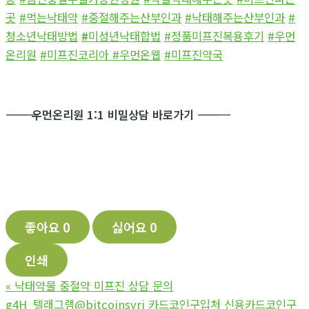
곳
#먹는낙태약
#중절해주는산부인과
#낙태해주는산부인과
#
청소년낙태방법
#
미성년낙태합법
#정품미프진복용후기
#우먼
온리원
#미프진코리아
#우먼온웹
#미프진약국
―――――――――――
우먼온리원 1:1 비밀상담 바로가기
―――――――――――
좋아요
0
싫어요
0
인쇄
«
낙태약물 중절약 미프진 상담 문의
g4H_텔래그램@bitcoinsyri 카드코인구입처 신용카드코인구