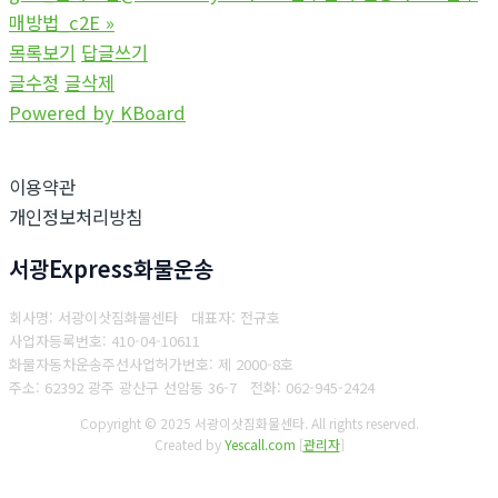
매방법_c2E
»
목록보기
답글쓰기
글수정
글삭제
Powered by KBoard
이용약관
개인정보처리방침
서광Express화물운송
회사명: 서광이삿짐화물센타 대표자: 전규호
사업자등록번호: 410-04-10611
화물자동차운송주선사업허가번호: 제 2000-8호
주소: 62392 광주 광산구 선암동 36-7
전화: 062-945-2424
Copyright © 2025 서광이삿짐화물센타. All rights reserved.
Created by
Yescall.com
[
관리자
]