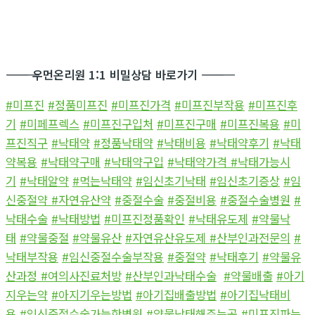
―――――――――――
우먼온리원 1:1 비밀상담 바로가기
―――――――――――
#미프진
#정품미프진
#미프진가격
#미프진부작용
#미프진후
기
#미페프렉스
#미프진구입처
#미프진구매
#미프진복용
#미
프진직구
#낙태약
#정품낙태약
#낙태비용
#낙태약후기
#낙태
약복용
#낙태약구매
#낙태약구입
#낙태약가격
#낙태가능시
기
#낙태알약
#먹는낙태약
#임신초기낙태
#임신초기증상
#임
신중절약
#자연유산약
#중절수술
#중절비용
#중절수술병원
#
낙태수술
#낙태방법
#미프진정품확인
#낙태유도제
#약물낙
태
#약물중절
#약물유산
#자연유산유도제
#산부인과전문의
#
낙태부작용
#임신중절수술부작용
#중절약
#낙태후기
#약물유
산과정
#여의사진료처방
#산부인과낙태수술
#약물배출
#아기
지우는약
#아지기우는방법
#아기집배출방법
#아기집낙태비
용
#임신중절수술가능한병원
#약물낙태해주는곳
#미프진파는