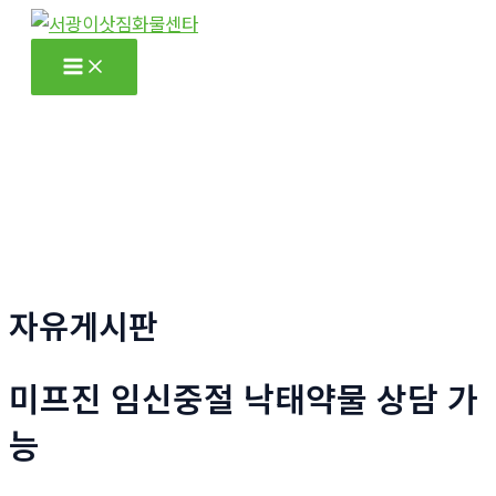
콘
텐
Main
츠
Menu
로
건
너
뛰
기
자유게시판
미프진 임신중절 낙태약물 상담 가
능