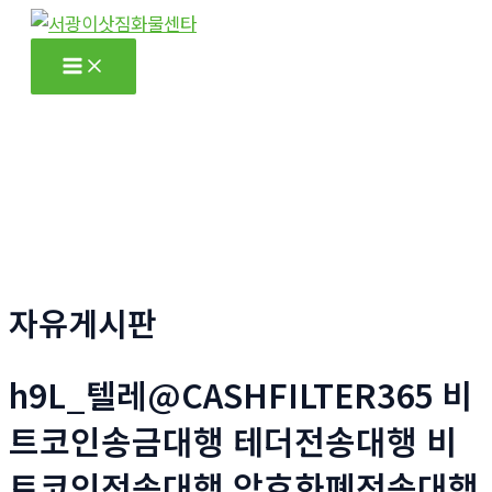
콘
텐
Main
츠
Menu
로
건
너
뛰
기
자유게시판
h9L_텔레@CASHFILTER365 비
트코인송금대행 테더전송대행 비
트코인전송대행 암호화폐전송대행