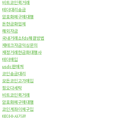
비트코인퀵거래
테더대리송금
암호화폐구매대행
돈현금화업체
해외자금
국내거래소fds해결방법
재테크자금믹싱문의
재정거래현금화대행사
테더매입
usdc판매처
코인송금대리
모든코인고가매입
핑오다세탁
비트코인퀵거래
암호화폐구매대행
코인계좌이체구입
테더수사기관