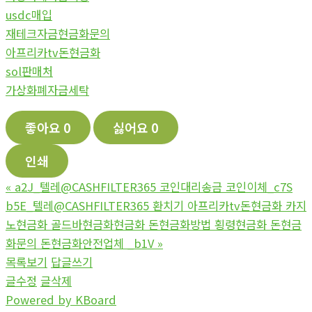
usdc매입
재테크자금현금화문의
아프리카tv돈현금화
sol판매처
가상화폐자금세탁
좋아요
0
싫어요
0
인쇄
«
a2J_텔레@CASHFILTER365 코인대리송금 코인이체_c7S
b5E_텔레@CASHFILTER365 환치기 아프리카tv돈현금화 카지
노현금화 골드바현금화현금화 돈현금화방법 횡령현금화 돈현금
화문의 돈현금화안전업체 _b1V
»
목록보기
답글쓰기
글수정
글삭제
Powered by KBoard