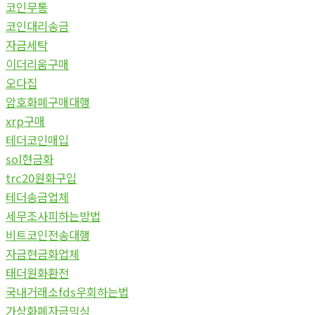
코인무통
코인대리송금
자금세탁
이더리움구매
오다집
암호화폐구매대행
xrp구매
테더코인매입
sol현금화
trc20원화구입
테더송금업체
세무조사피하는방법
비트코인전송대행
자금현금화업체
태더원화환전
국내거래소fds우회하는법
가상화폐자금믹싱