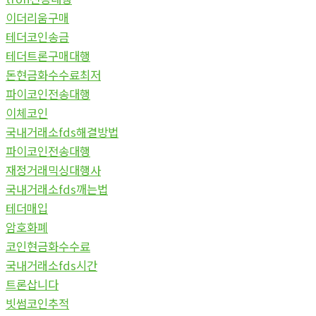
이더리움구매
테더코인송금
테더트론구매대행
돈현금화수수료최저
파이코인전송대행
이체코인
국내거래소fds해결방법
파이코인전송대행
재정거래믹싱대행사
국내거래소fds깨는법
테더매입
암호화폐
코인현금화수수료
국내거래소fds시간
트론삽니다
빗썸코인추적