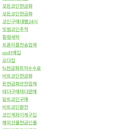
모든코인현금화
모든코인현금화
코인구매대행24시
빗썸코인추적
횡령세탁
트론리플전송업체
usdt매입
오다집
fx현금화최저수수료
비트코인현금화
돈현금화안전업체
테더구매테더판매
알트코인구매
비트코인환전
코인계좌이체구입
해외선물현금인출