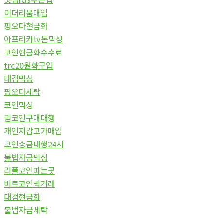
이더리움매입
핑오다현금화
아프리카tv돈믹싱
코인현금화수수료
trc20원화구입
대검믹싱
핑오다세탁
코인믹싱
밈코인구매대행
개인지갑고가매입
코인송금대행24시
불법자금믹싱
리플코인파는곳
비트코인퀵거래
대검현금화
불법자금세탁