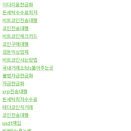
이더리움현금화
돈세탁수수료최저
비트코인전송대행
코인전송대행
비트코인체크카드
코인구매대행
검돈믹싱업체
비트코인사는방법
국내거래소fds뚫어주는곳
불법자금현금화
자금현금화
xrp전송대행
돈세탁최저수수료
테더코인직거래
코인전송대행
usdt매입
빗썸fds푸는법