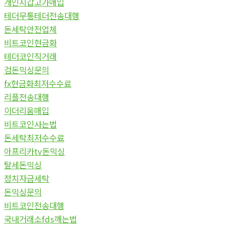
개인지갑고가매입
테더무통테더전송대행
돈세탁안전업체
비트코인현금화
테더코인직거래
검돈믹싱문의
fx현금화최저수수료
리플전송대행
이더리움매입
비트코인사는법
돈세탁최저수수료
아프리카tv돈믹싱
탈세돈믹싱
정치자금세탁
돈믹싱문의
비트코인전송대행
국내거래소fds깨는법