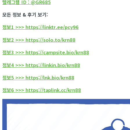
텔레그램 ID : @GR685
모든 정보 & 후기 보기:
정보1 >>> https://linktr.ee/pcy96
정보2 >>> https://solo.to/krn88
정보3 >>> https://campsite.bio/krn88
정보4 >>> https://linkin.bio/krn88
정보5 >>> https://lnk.bio/krn88
정보6 >>> https://taplink.cc/krn88