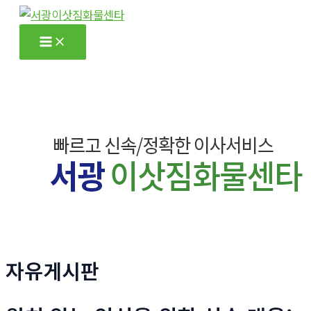
콘
텐
Main
츠
Menu
로
건
너
뛰
기
자유게시판