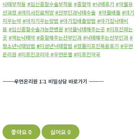
낙태부작용
#임신중절수술부작용
#중절약
#낙태후기
#약물유
산과정
#여의사진료처방
#산부인과낙태수술
#약물배출
#아기
지우는약
#아지기우는방법
#아기집배출방법
#아기집낙태비
용
#임신중절수술가능한병원
#약물낙태해주는곳
#미프진파는
곳
#먹는낙태약
#중절해주는산부인과
#낙태해주는산부인과
#
청소년낙태방법
#
미성년낙태합법
#정품미프진복용후기
#우먼
온리원
#미프진코리아
#우먼온웹
#미프진약국
―――――――――――
우먼온리원 1:1 비밀상담 바로가기
―――――――――――
좋아요
0
싫어요
0