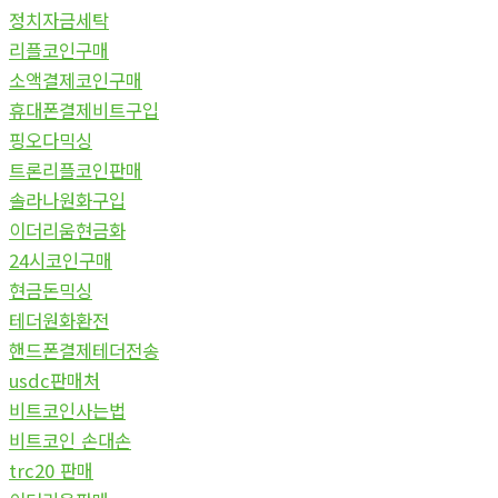
정치자금세탁
리플코인구매
소액결제코인구매
휴대폰결제비트구입
핑오다믹싱
트론리플코인판매
솔라나원화구입
이더리움현금화
24시코인구매
현금돈믹싱
테더원화환전
핸드폰결제테더전송
usdc판매처
비트코인사는법
비트코인 손대손
trc20 판매