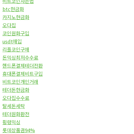
비트코인사는법
btc현금화
카지노현금화
오다집
코인원화구입
usdt매입
리플코인구매
돈믹싱최저수수료
핸드폰결제테더전환
휴대폰결제비트구입
비트코인개인거래
테더돈현금화
오다집수수료
탈세돈세탁
테더원화환전
횡령믹싱
롯데상품권94%