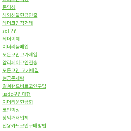
돈믹싱
해외선물현금인출
테더코인직거래
sol구입
테더이체
이더리움매입
모든코인고가매입
알리페이코인전송
모든코인 고가매입
현금돈세탁
컬쳐랜드비트코인구입
usdc구입대행
이더리움현금화
코인믹싱
장외거래업체
신용카드코인구매방법