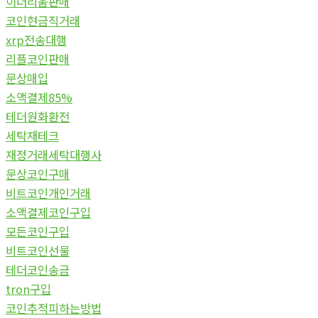
이더리움판매
코인현금직거래
xrp전송대행
리플코인판매
문상매입
소액결제85%
테더원화환전
세탁재테크
재정거래세탁대행사
문상코인구매
비트코인개인거래
소액결제코인구입
모든코인구입
비트코인선물
테더코인송금
tron구입
코인추적피하는방법