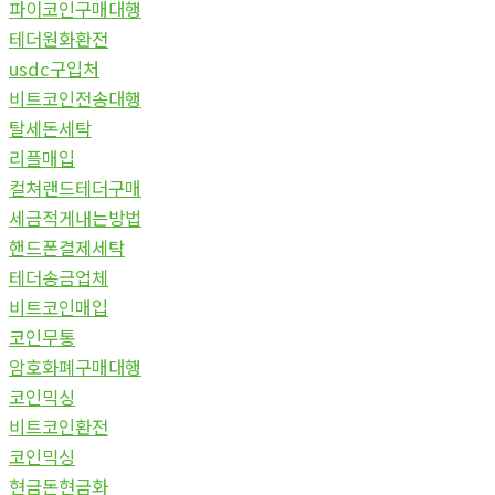
파이코인구매대행
테더원화환전
usdc구입처
비트코인전송대행
탈세돈세탁
리플매입
컬쳐랜드테더구매
세금적게내는방법
핸드폰결제세탁
테더송금업체
비트코인매입
코인무통
암호화폐구매대행
코인믹싱
비트코인환전
코인믹싱
현금돈현금화