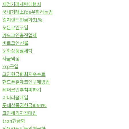
재정거래세탁대행사
국내거래소fds우회하는법
컬쳐랜드현금화91%
모든코인구입
카드코인충전업체
비트코인선물
문화상품권세탁
자금믹싱
xrp구입
코인현금화최저수수료
핸드폰결제코인구매방법
테더코인추척피하기
이더리움매입
롯데상품권현금화94%
코인해외지갑매입
tron현금화
신용카드미동의현금화