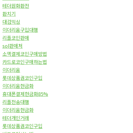
테더원화환전
환치기
대검믹싱
이더리움구입대행
리플코인판매
sol판매처
소액결제코인구매방법
카드로코인구매하는법
이더리움
롯데상품권코인구입
이더리움현금화
휴대폰결제현금화85%
리플전송대행
이더리움현금화
테더개인거래
롯데상품권코인구입