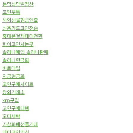
돈믹싱당일정산
코인무통
해외선물현금인출
신용카드코인전송
휴대폰결제테더전환
파이코인사는곳
솔라나매입 솔라나판매
솔라나현금화
비트매입
자금현금화
코인구매사이트
장외거래소
xrp구입
코인구매대행
오다세탁
가상화폐선물거래
테더코인믹싱