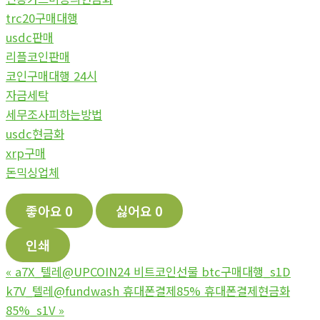
trc20구매대행
usdc판매
리플코인판매
코인구매대행 24시
자금세탁
세무조사피하는방법
usdc현금화
xrp구매
돈믹싱업체
좋아요
0
싫어요
0
인쇄
«
a7X_텔레@UPCOIN24 비트코인선물 btc구매대행_s1D
k7V_텔레@fundwash 휴대폰결제85% 휴대폰결제현금화
85%_s1V
»