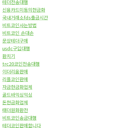
테더전송대행
신용카드미동의현금화
국내거래소fds출금시간
비트코인사는방법
비트코인 손대손
문상테더구매
usdc구입대행
환치기
trc20코인전송대행
이더리움판매
리플코인판매
자금현금화업체
골드바믹싱믹싱
돈현금화업체
태더원화환전
비트코인송금대행
테더코인판매합니다