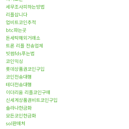
세무조사피하는방법
리플삽니다
업비트코인추적
btc파는곳
돈세탁해외거래소
트론 리플 전송업체
빗썸fds푸는법
코인믹싱
롯데상품권코인구입
코인전송대행
테더전송대행
이더리움 리플코인구매
신세계상품권비트코인구입
솔라나현금화
모든코인현금화
sol판매처