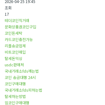
2026-04-25 19:45
조회
17
테더코인직거래
문화상품권코인구입
코인돈세탁
카드코인충전가능
리플송금업체
비트코인매입
탈세돈믹싱
usdc판매처
국내거래소fds깨는법
코인 송금대행 24시
코인구매대행
국내거래소fds피하는법
탈세하는방법
밈코인구매대행