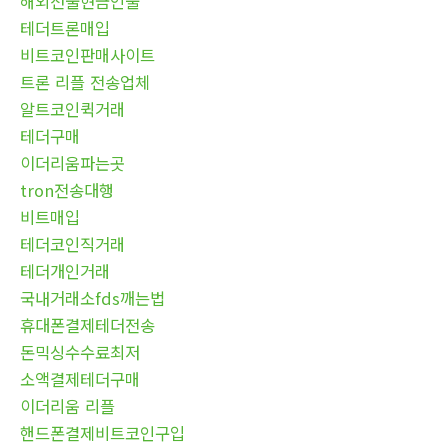
해외선물현금인출
테더트론매입
비트코인판매사이트
트론 리플 전송업체
알트코인퀵거래
테더구매
이더리움파는곳
tron전송대행
비트매입
테더코인직거래
테더개인거래
국내거래소fds깨는법
휴대폰결제테더전송
돈믹싱수수료최저
소액결제테더구매
이더리움 리플
핸드폰결제비트코인구입