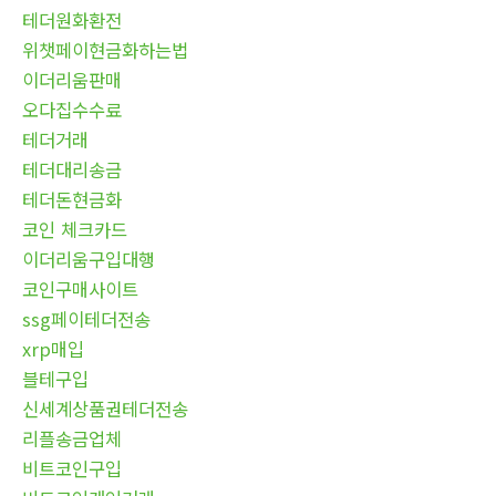
테더원화환전
위챗페이현금화하는법
이더리움판매
오다집수수료
테더거래
테더대리송금
테더돈현금화
코인 체크카드
이더리움구입대행
코인구매사이트
ssg페이테더전송
xrp매입
블테구입
신세계상품권테더전송
리플송금업체
비트코인구입