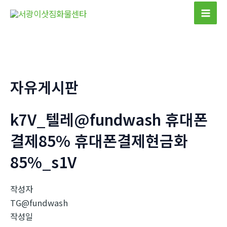
콘
텐
Mai
츠
Men
로
건
너
자유게시판
뛰
기
k7V_텔레@fundwash 휴대폰
결제85% 휴대폰결제현금화
85%_s1V
작성자
TG@fundwash
작성일