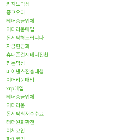
카지노믹싱
중고오다
테더송금업체
이더리움매입
돈세탁해드립니다
자금현금화
휴대폰결제테더전환
핑돈믹싱
바이낸스전송대행
이더리움매입
xrp매입
테더송금업체
이더리움
돈세탁최저수수료
태더원화환전
이체코인
파이코인