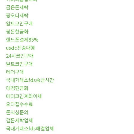
금은돈세탁
핑오다세탁
알트코인구매
핑돈현금화
핸드폰결제85%
usdc전송대행
24시코인구매
알트코인구매
테더구매
국내거래소fds송금시간
대검현금화
테더코인계좌이체
오다집수수료
돈믹싱문의
검돈세탁업체
국내거래소fds해결업체