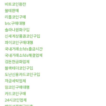
비트코인환전
블테판매
리플코인구매
btc구매대행
솔라나원화구입
신세계상품권코인구입
파이코인구매대행
국내거래소fds출금시간
국내거래소fds해결업체
검돈현금화업체
블랙테더코인구입
도난신용카드코인구입
자금세탁업체
밈코인구매대행
카드코인구매
24시코인업체