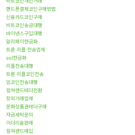
비트코인개인거래
핸드폰결제코인구매방법
신용카드코인구매
비트코인송금대행
바이낸스구입대행
알리페이현금화
트론 리플 전송업체
sol현금화
리플전송대행
트론 리플코인전송
밈코인전송대행
컬쳐랜드테더전환
장외거래업체
문화상품권테더구매
자금세탁문의
이더리움판매
컬쳐랜드매입