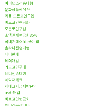
바이낸스전송대행
문화상품권91%
리플 모든코인구입
비트코인현금화
모든코인구입
소액결제현금화85%
국내거래소fds뚫는법
솔라나전송대행
테더판매
테더매입
카드코인구매
테더전송대행
세탁재테크
재테크자금세탁문의
usdt매입
비트코인현금화
이더리움삽니다