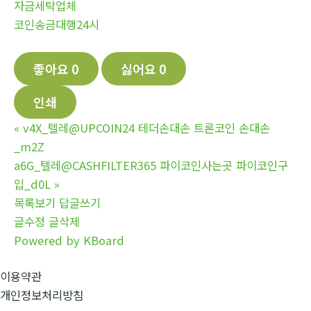
자금세탁업체
코인송금대행24시
좋아요
0
싫어요
0
인쇄
«
v4X_텔레@UPCOIN24 테더손대손 트론코인 손대손
_m2Z
a6G_텔레@CASHFILTER365 파이코인사는곳 파이코인구
입_d0L
»
목록보기
답글쓰기
글수정
글삭제
Powered by KBoard
이용약관
개인정보처리방침