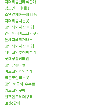
이더리움클레식판매
밈코인구매대행
소액결제현금화85%
이더리움사는곳
코인해외지갑 매입
알리페이비트코인구입
돈세탁해외거래소
코인해외지갑 매입
테더코인추척피하기
롯데상품권매입
코인전송대행
비트코인개인거래
리플코인파는곳
코인 현금화 수수료
카드코인구매
엘포인트테더구매
usdc판매