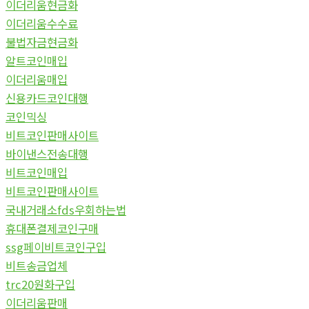
이더리움현금화
이더리움수수료
불법자금현금화
알트코인매입
이더리움매입
신용카드코인대행
코인믹싱
비트코인판매사이트
바이낸스전송대행
비트코인매입
비트코인판매사이트
국내거래소fds우회하는법
휴대폰결제코인구매
ssg페이비트코인구입
비트송금업체
trc20원화구입
이더리움판매