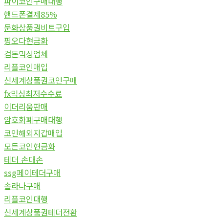
파이코인구매대행
핸드폰결제85%
문화상품권비트구입
핑오다현금화
검돈믹싱업체
리플코인매입
신세계상품권코인구매
fx믹싱최저수수료
이더리움판매
암호화폐구매대행
코인해외지갑매입
모든코인현금화
테더 손대손
ssg페이테더구매
솔라나구매
리플코인대행
신세계상품권테더전환