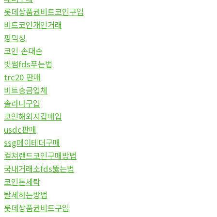
롯데상품권비트코인구입
비트코인개인거래
핑믹싱
코인 손대손
빗썸fds푸는법
trc20 판매
비트송금업체
솔라나구입
코인해외지갑매입
usdc판매
ssg페이테더구매
컬쳐랜드코인구매방법
국내거래소fds뚫는법
코인돈세탁
탈세하는방법
롯데상품권비트구입