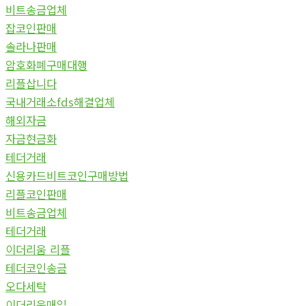
비트송금업체
잡코인판매
솔라나판매
암호화폐구매대행
리플삽니다
국내거래소fds해결업체
해외자금
자금현금화
테더거래
신용카드비트코인구매방법
리플코인판매
비트송금업체
테더거래
이더리움 리플
테더코인송금
오다세탁
이더리움매입