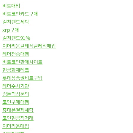
비트매입
비트코인카드구매
컬쳐랜드세탁
xrp구매
컬쳐랜드91%
이더리움클레식클레식매입
테더전송대행
비트코인판매사이트
현금화재테크
롯데상품권비트구입
테더수사기관
검돈믹싱문의
코인구매대행
휴대폰결제세탁
코인현금직거래
이더리움매입