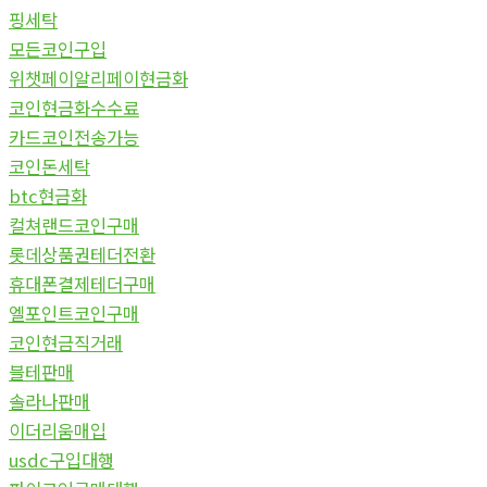
핑세탁
모든코인구입
위챗페이알리페이현금화
코인현금화수수료
카드코인전송가능
코인돈세탁
btc현금화
컬쳐랜드코인구매
롯데상품권테더전환
휴대폰결제테더구매
엘포인트코인구매
코인현금직거래
블테판매
솔라나판매
이더리움매입
usdc구입대행