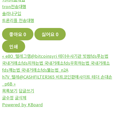
tron전송대행
솔라나구입
트론리플 전송대행
좋아요
0
싫어요
0
인쇄
«
e8O_텔레그램@bitcoinsyri 테더수사기관 빗썸fds푸는법
국내거래소fds피하는법 국내거래소fds우회하는법 국내거래소
fds깨는법 국내거래소fds뚫는법_n2A
h7V_텔레@CASHFILTER365 비트코인판매사이트 테더 손대손
_p6B
»
목록보기
답글쓰기
글수정
글삭제
Powered by KBoard