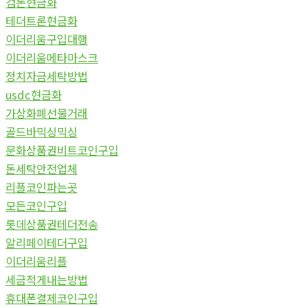
검돈현금화
테더트론현금화
이더리움구입대행
이더리움메타마스크
정치자금세탁방법
usdc현금화
가상화폐선물거래
골드바믹싱믹싱
문화상품권비트코인구입
돈세탁안전업체
리플코인파는곳
모든코인구입
롯데상품권테더전송
알리페이테더구입
이더리움리플
세금적게내는방법
휴대폰결제코인구입