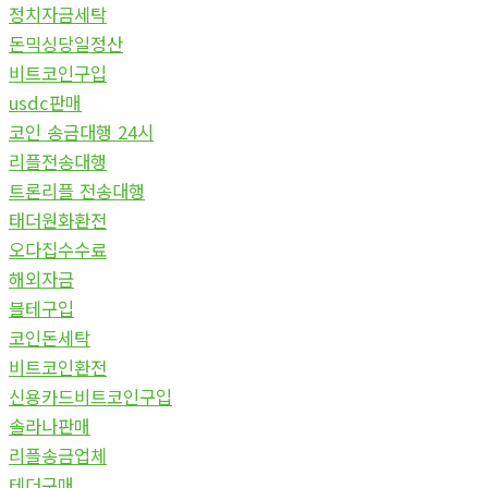
정치자금세탁
돈믹싱당일정산
비트코인구입
usdc판매
코인 송금대행 24시
리플전송대행
트론리플 전송대행
태더원화환전
오다집수수료
해외자금
블테구입
코인돈세탁
비트코인환전
신용카드비트코인구입
솔라나판매
리플송금업체
테더구매