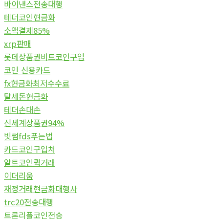
바이낸스전송대행
테더코인현금화
소액결제85%
xrp판매
롯데상품권비트코인구입
코인 신용카드
fx현금화최저수수료
탈세돈현금화
테더손대손
신세계상품권94%
빗썸fds푸는법
카드코인구입처
알트코인퀵거래
이더리움
재정거래현금화대행사
trc20전송대행
트론리플코인전송