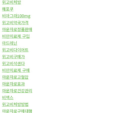
위고비처방
해포쿠
비아그라100mg
위고비약국가격
마운자로정품판매
비만치료제 구입
아드레닌
위고비다이어트
위고비구매가
위고비삭센다
비만치료제 구매
마운자로고혈압
마운자로효과
마운자로건강관리
비맥스
위고비처방방법
마운자로구매대행