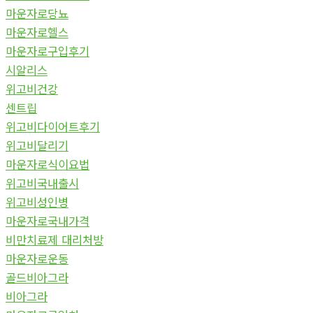
마운자로당뇨
마운자로헬스
마운자로구입후기
시알리스
위고비건강
센트립
위고비다이어트후기
위고비달리기
마운자로식이요법
위고비국내출시
위고비성인병
마운자로국내가격
비만치료제 대리처방
마운자로운동
골드비아그라
비아그라