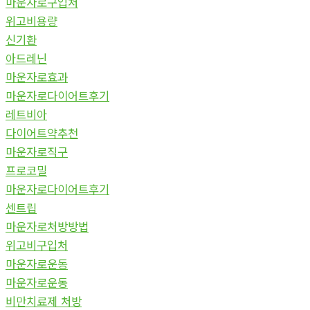
마운자로구입처
위고비용량
신기환
아드레닌
마운자로효과
마운자로다이어트후기
레트비아
다이어트약추천
마운자로직구
프로코밀
마운자로다이어트후기
센트립
마운자로처방방법
위고비구입처
마운자로운동
마운자로운동
비만치료제 처방