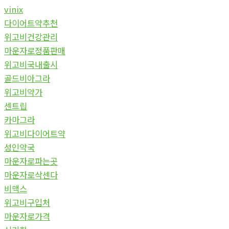
vinix
다이어트약추천
위고비건강관리
마운자로정품판매
위고비국내출시
골드비아그라
위고비약가
센트립
카마그라
위고비다이어트약
성인약국
마운자로파는곳
마운자로삭센다
비맥스
위고비구입처
마운자로가격