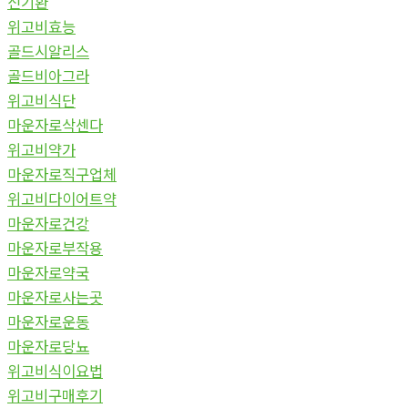
신기환
위고비효능
골드시알리스
골드비아그라
위고비식단
마운자로삭센다
위고비약가
마운자로직구업체
위고비다이어트약
마운자로건강
마운자로부작용
마운자로약국
마운자로사는곳
마운자로운동
마운자로당뇨
위고비식이요법
위고비구매후기