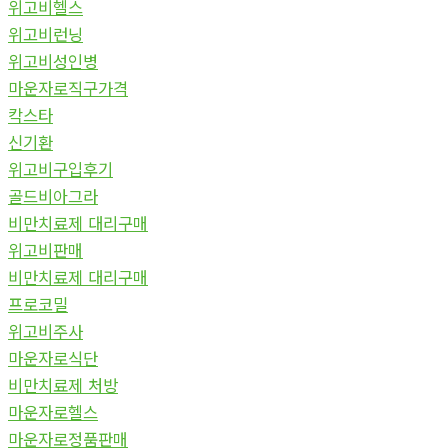
위고비헬스
위고비런닝
위고비성인병
마운자로직구가격
칵스타
신기환
위고비구입후기
골드비아그라
비만치료제 대리구매
위고비판매
비만치료제 대리구매
프로코밀
위고비주사
마운자로식단
비만치료제 처방
마운자로헬스
마운자로정품판매