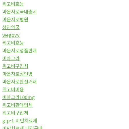
위고비효능
마운자로국내출시
마운자로병원
성인약국
wegovy
위고비효능
마운자로정품판매
비아그라
위고비구입처
마운자로성인병
마운자로안전거래
위고비비용
비아그라100mg
위고비판매업체
위고비구입처
glp-1 비만치료제
비만치료제 대리구매