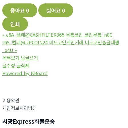
좋아요
0
싫어요
0
인쇄
«
c8A_텔레@CASHFILTER365 무통코인 코인무통_n8C
r6S_텔레@UPCOIN24 비트코인개인거래 비트코인송금대행
_x4U
»
목록보기
답글쓰기
글수정
글삭제
Powered by KBoard
이용약관
개인정보처리방침
서광Express화물운송