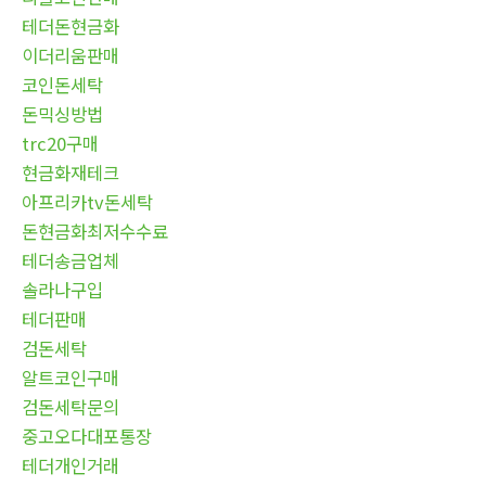
테더돈현금화
이더리움판매
코인돈세탁
돈믹싱방법
trc20구매
현금화재테크
아프리카tv돈세탁
돈현금화최저수수료
테더송금업체
솔라나구입
테더판매
검돈세탁
알트코인구매
검돈세탁문의
중고오다대포통장
테더개인거래