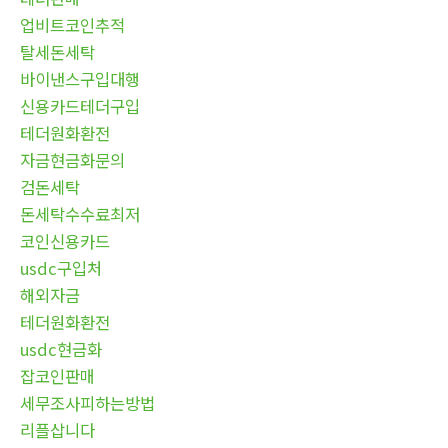
업비트코인추적
탈세돈세탁
바이낸스구입대행
신용카드테더구입
테더원화환전
자금현금화문의
검돈세탁
돈세탁수수료최저
코인신용카드
usdc구입처
해외자금
테더원화환전
usdc현금화
잡코인판매
세무조사피하는방법
리플삽니다