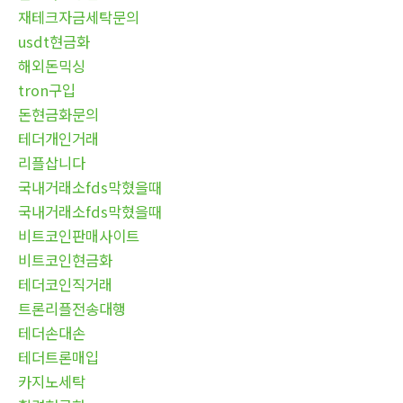
재테크자금세탁문의
usdt현금화
해외돈믹싱
tron구입
돈현금화문의
테더개인거래
리플삽니다
국내거래소fds막혔을때
국내거래소fds막혔을때
비트코인판매사이트
비트코인현금화
테더코인직거래
트론리플전송대행
테더손대손
테더트론매입
카지노세탁