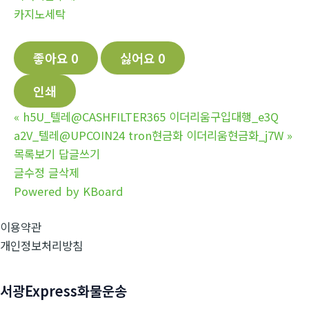
카지노세탁
좋아요
0
싫어요
0
인쇄
«
h5U_텔레@CASHFILTER365 이더리움구입대행_e3Q
a2V_텔레@UPCOIN24 tron현금화 이더리움현금화_j7W
»
목록보기
답글쓰기
글수정
글삭제
Powered by KBoard
이용약관
개인정보처리방침
서광Express화물운송