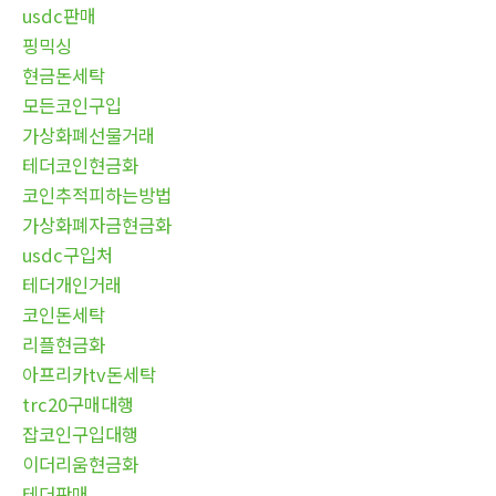
usdc판매
핑믹싱
현금돈세탁
모든코인구입
가상화폐선물거래
테더코인현금화
코인추적피하는방법
가상화폐자금현금화
usdc구입처
테더개인거래
코인돈세탁
리플현금화
아프리카tv돈세탁
trc20구매대행
잡코인구입대행
이더리움현금화
테더판매