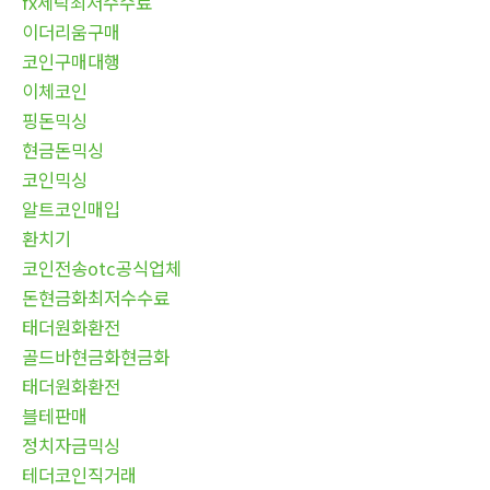
fx세탁최저수수료
이더리움구매
코인구매대행
이체코인
핑돈믹싱
현금돈믹싱
코인믹싱
알트코인매입
환치기
코인전송otc공식업체
돈현금화최저수수료
태더원화환전
골드바현금화현금화
태더원화환전
블테판매
정치자금믹싱
테더코인직거래