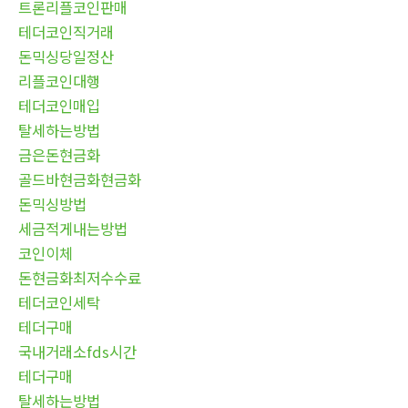
트론리플코인판매
테더코인직거래
돈믹싱당일정산
리플코인대행
테더코인매입
탈세하는방법
금은돈현금화
골드바현금화현금화
돈믹싱방법
세금적게내는방법
코인이체
돈현금화최저수수료
테더코인세탁
테더구매
국내거래소fds시간
테더구매
탈세하는방법