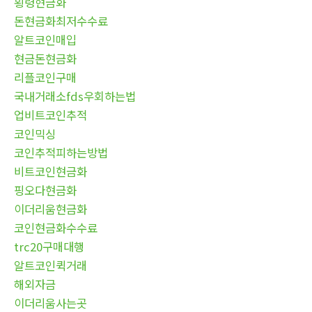
횡령현금화
돈현금화최저수수료
알트코인매입
현금돈현금화
리플코인구매
국내거래소fds우회하는법
업비트코인추적
코인믹싱
코인추적피하는방법
비트코인현금화
핑오다현금화
이더리움현금화
코인현금화수수료
trc20구매대행
알트코인퀵거래
해외자금
이더리움사는곳