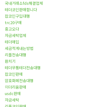
국내거래소fds해결업체
테더코인판매합니다
잡코인구입대행
trc20구매
중고오다
자금세탁업체
테더매입
세금적게내는방법
리플전송대행
환치기
테더무통테더전송대행
잡코인판매
암호화폐전송대행
이더리움판매
usdc판매
자금세탁
리플코인판매