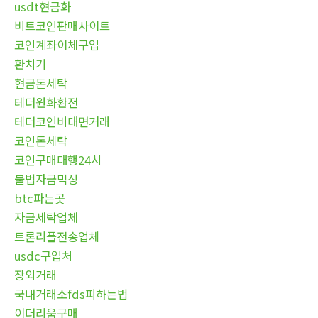
usdt현금화
비트코인판매사이트
코인계좌이체구입
환치기
현금돈세탁
테더원화환전
테더코인비대면거래
코인돈세탁
코인구매대행24시
불법자금믹싱
btc파는곳
자금세탁업체
트론리플전송업체
usdc구입처
장외거래
국내거래소fds피하는법
이더리움구매