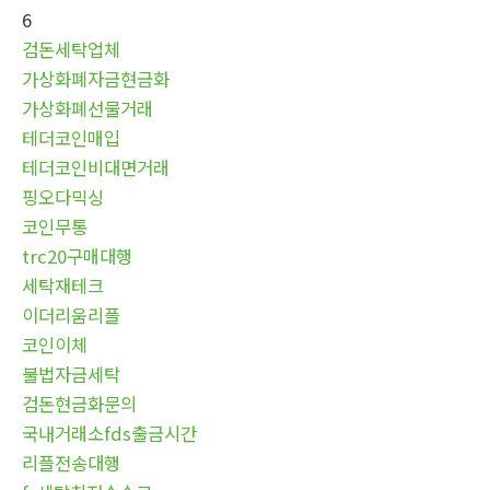
6
검돈세탁업체
가상화폐자금현금화
가상화폐선물거래
테더코인매입
테더코인비대면거래
핑오다믹싱
코인무통
trc20구매대행
세탁재테크
이더리움리플
코인이체
불법자금세탁
검돈현금화문의
국내거래소fds출금시간
리플전송대행