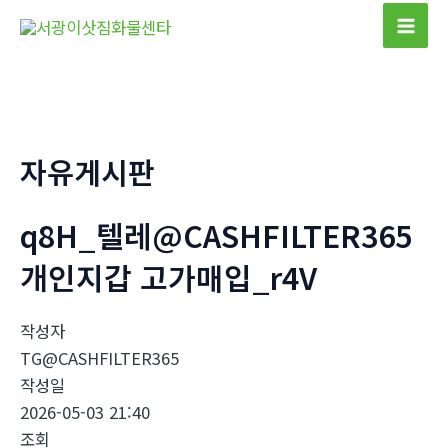
콘
텐
Mai
츠
Men
로
건
너
자유게시판
뛰
기
q8H_텔레@CASHFILTER365
개인지갑 고가매입_r4V
작성자
TG@CASHFILTER365
작성일
2026-05-03 21:40
조회