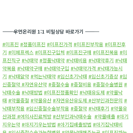
―――――――――――
우먼온리원 1:1 비밀상담 바로가기
―――――――――――
#미프진
#정품미프진
#미프진가격
#미프진부작용
#미프진후
기
#미페프렉스
#미프진구입처
#미프진구매
#미프진복용
#미
프진직구
#낙태약
#정품낙태약
#낙태비용
#낙태약후기
#낙태
약복용
#낙태약구매
#낙태약구입
#낙태약가격
#낙태가능시
기
#낙태알약
#먹는낙태약
#임신초기낙태
#임신초기증상
#임
신중절약
#자연유산약
#중절수술
#중절비용
#중절수술병원
#
낙태수술
#낙태방법
#미프진정품확인
#낙태유도제
#약물낙
태
#약물중절
#약물유산
#자연유산유도제
#산부인과전문의
#
낙태부작용
#임신중절수술부작용
#중절약
#낙태후기
#약물유
산과정
#여의사진료처방
#산부인과낙태수술
#약물배출
#아기
지우는약
#아지기우는방법
#아기집배출방법
#아기집낙태비
용
#임신중절수술가능한병원
#약물낙태해주는곳
#미프진파는