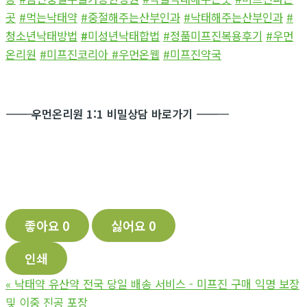
곳
#먹는낙태약
#중절해주는산부인과
#낙태해주는산부인과
#
청소년낙태방법
#
미성년낙태합법
#정품미프진복용후기
#우먼
온리원
#미프진코리아
#우먼온웹
#미프진약국
―――――――――――
우먼온리원 1:1 비밀상담 바로가기
―――――――――――
좋아요
0
싫어요
0
인쇄
«
낙태약 유산약 전국 당일 배송 서비스 - 미프진 구매 익명 보장
및 이중 진공 포장