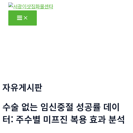
콘
텐
Main
츠
Menu
로
건
너
뛰
기
자유게시판
수술 없는 임신중절 성공률 데이
터: 주수별 미프진 복용 효과 분석