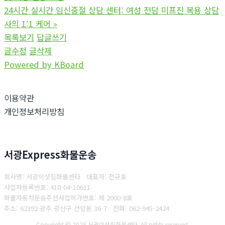
24시간 실시간 임신중절 상담 센터: 여성 전담 미프진 복용 상담
사의 1:1 케어
»
목록보기
답글쓰기
글수정
글삭제
Powered by KBoard
이용약관
개인정보처리방침
서광Express화물운송
회사명: 서광이삿짐화물센타 대표자: 전규호
사업자등록번호: 410-04-10611
화물자동차운송주선사업허가번호: 제 2000-8호
주소: 62392 광주 광산구 선암동 36-7
전화: 062-945-2424
Copyright © 2025 서광이삿짐화물센타. All rights reserved.