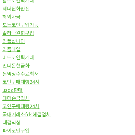
알트코인퀵거래
테더원화환전
해외자금
모든코인구입가능
솔라나원화구입
리플삽니다
리플매입
비트코인퀵거래
언더돈현금화
돈믹싱수수료최저
코인구매대행24시
usdc판매
테더송금업체
코인구매대행24시
국내거래소fds해결업체
대검믹싱
파이코인구입