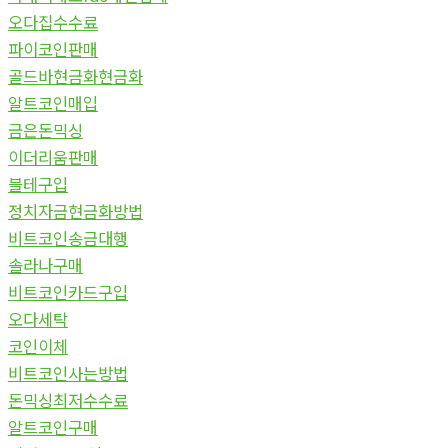
오다집수수료
파이코인판매
골드바현금화현금화
알트코인매입
금은돈믹싱
이더리움판매
블테구입
정치자금현금화방법
비트코인송금대행
솔라나구매
비트코인카드구입
오다세탁
코인이체
비트코인사는방법
돈믹싱최저수수료
알트코인구매