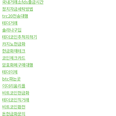
국내거래소fds출금시간
정치자금세탁방법
trc20전송대행
테더거래
솔라나구입
테더코인추척피하기
카지노현금화
현금화재테크
코인체크카드
암호화폐구매대행
테더이체
btc파는곳
이더리움리플
비트코인현금화
테더코인직거래
비트코인환전
돈현금화문의