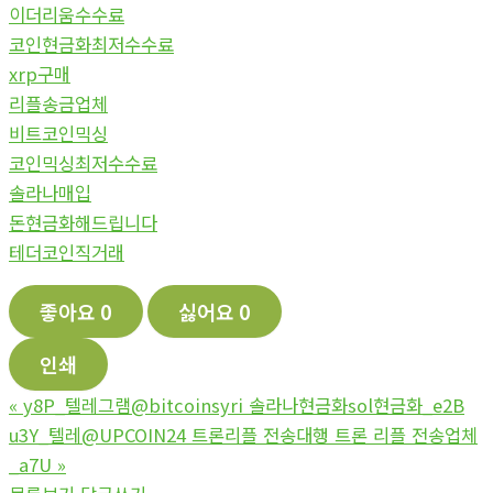
이더리움수수료
코인현금화최저수수료
xrp구매
리플송금업체
비트코인믹싱
코인믹싱최저수수료
솔라나매입
돈현금화해드립니다
테더코인직거래
좋아요
0
싫어요
0
인쇄
«
y8P_텔레그램@bitcoinsyri 솔라나현금화sol현금화_e2B
u3Y_텔레@UPCOIN24 트론리플 전송대행 트론 리플 전송업체
_a7U
»