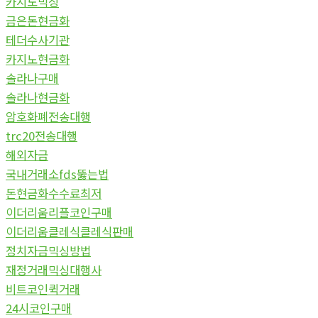
카지노믹싱
금은돈현금화
테더수사기관
카지노현금화
솔라나구매
솔라나현금화
암호화폐전송대행
trc20전송대행
해외자금
국내거래소fds뚫는법
돈현금화수수료최저
이더리움리플코인구매
이더리움클레식클레식판매
정치자금믹싱방법
재정거래믹싱대행사
비트코인퀵거래
24시코인구매