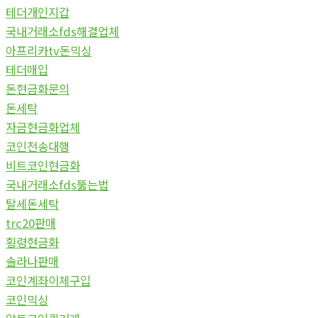
테더개인지갑
국내거래소fds해결업체
아프리카tv돈믹싱
테더매입
돈현금화문의
돈세탁
자금현금화업체
코인전송대행
비트코인현금화
국내거래소fds뚫는법
탈세돈세탁
trc20판매
횡령현금화
솔라나판매
코인계좌이체구입
코인믹싱