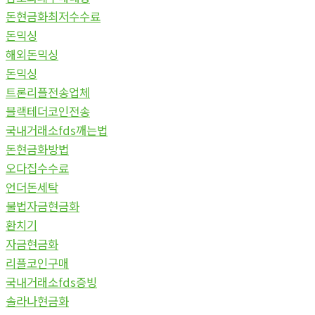
돈현금화최저수수료
돈믹싱
해외돈믹싱
돈믹싱
트론리플전송업체
블랙테더코인전송
국내거래소fds깨는법
돈현금화방법
오다집수수료
언더돈세탁
불법자금현금화
환치기
자금현금화
리플코인구매
국내거래소fds증빙
솔라나현금화