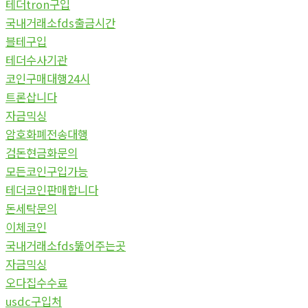
테더tron구입
국내거래소fds출금시간
블테구입
테더수사기관
코인구매대행24시
트론삽니다
자금믹싱
암호화폐전송대행
검돈현금화문의
모든코인구입가능
테더코인판매합니다
돈세탁문의
이체코인
국내거래소fds뚫어주는곳
자금믹싱
오다집수수료
usdc구입처