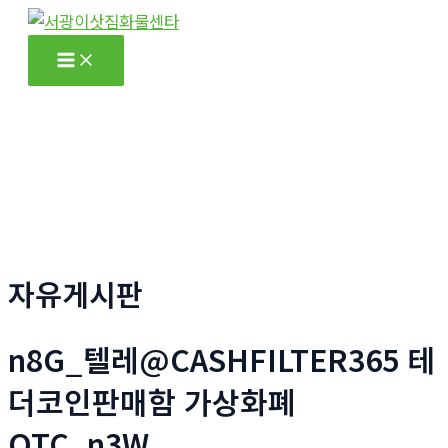
콘
텐
Main
츠
Menu
로
건
너
뛰
기
자유게시판
n8G_텔레@CASHFILTER365 테
더코인판매함 가상화폐
OTC_n3W