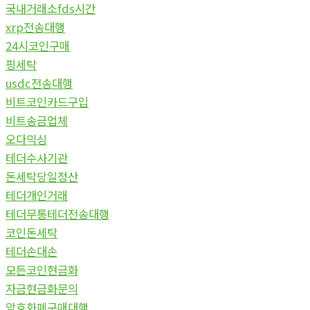
국내거래소fds시간
xrp전송대행
24시코인구매
핑세탁
usdc전송대행
비트코인카드구입
비트송금업체
오다믹싱
테더수사기관
돈세탁당일정산
테더개인거래
테더무통테더전송대행
코인돈세탁
테더손대손
모든코인현금화
자금현금화문의
암호화폐구매대행