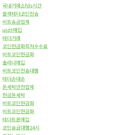
국내거래소fds시간
블랙테더코인전송
비트송금업체
usdt매입
테더거래
코인현금화최저수수료
비트코인현금화
솔라나매입
비트코인전송대행
테더손대손
돈세탁안전업체
현금돈세탁
비트코인현금화
비트코인현금화
테더트론매입
코인송금대행24시