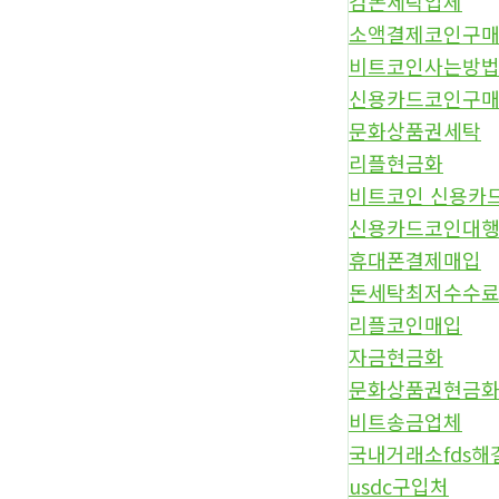
검돈세탁업체
소액결제코인구
비트코인사는방
신용카드코인구
문화상품권세탁
리플현금화
비트코인 신용카
신용카드코인대
휴대폰결제매입
돈세탁최저수수
리플코인매입
자금현금화
문화상품권현금화
비트송금업체
국내거래소fds해
usdc구입처