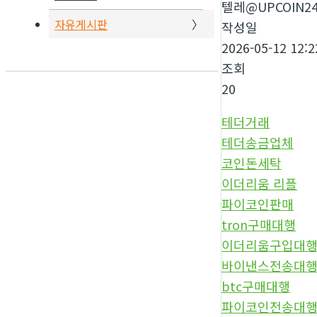
텔레@UPCOIN2
자유게시판
작성일
2026-05-12 12:2
조회
20
테더거래
테더송금업체
코인돈세탁
이더리움 리플
파이코인판매
tron구매대행
이더리움구입대
바이낸스전송대
btc구매대행
파이코인전송대