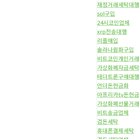
재정거래세탁대
sol구입
24시코인업체
xrp전송대행
리플매입
솔라나원화구입
비트코인개인거
가상화폐자금세
테더트론구매대
언더돈현금화
아프리카tv돈현
가상화폐선물거
비트송금업체
검돈세탁
휴대폰결제세탁