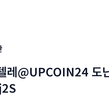
판
_텔레@UPCOIN24 
j2S