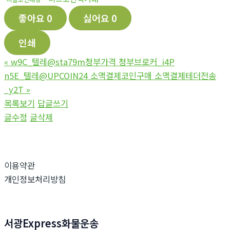
좋아요
0
싫어요
0
인쇄
«
w9C_텔레@sta79m청부가격 청부브로커_i4P
n5E_텔레@UPCOIN24 소액결제코인구매 소액결제테더전송
_y2T
»
목록보기
답글쓰기
글수정
글삭제
이용약관
개인정보처리방침
서광Express화물운송