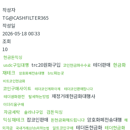
작성자
TG@CASHFILTER365
작성일
2026-05-18 00:33
조회
10
현금돈믹싱
trc20원화구입
테더판매
현금화
usdc구입대행
코인현금화수수료
재테크
btc파는곳
암호화폐전송대행
비트코인현금화
코인구매사이트
테더코인계좌이체
테더코인판매합니다
재정거래현금화대행사
테더원화환전
탈세하는방법
이더리움구매
자금세탁
검돈믹싱
솔라나구입
믹싱재테크
잡코인판매
암호화폐전송대행
돈현금화해드립니다
해
테더돈현금화
테더현금화
외자금
알트코인구매
국내거래소fds피하는법