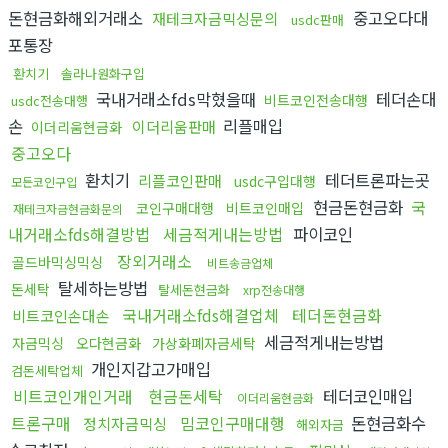
돈현금화해외거래소
중고오다대
재테크자금믹싱문의
usdc판매
포통장
환치기
솔라나원화구입
국내거래소fds막혔을때
테더손대
비트코인전송대행
usdc전송대행
손
리플매입
이더리움판매
이더리움현금화
중고오다
환치기
테더트론파는곳
리플코인판매
usdc구입대행
모든코인구입
현금돈현금화
국
코인구매대행
비트코인매입
재테크자금현금화문의
내거래소fds해결방법
세금적게내는방법
파이코인
장외거래소
골드바믹싱믹싱
비트송금업체
탈세하는방법
돈세탁
탈세돈현금화
xrp전송대행
국내거래소fds해결업체
테더돈현금화
비트코인손대손
세금적게내는방법
자금믹싱
오다현금화
가상화폐자금세탁
개인지갑고가매입
검돈세탁업체
비트코인개인거래
현금돈세탁
테더코인매입
이더리움현금화
트론구매
밈코인구매대행
돈현금화수
정치자금믹싱
해외자금