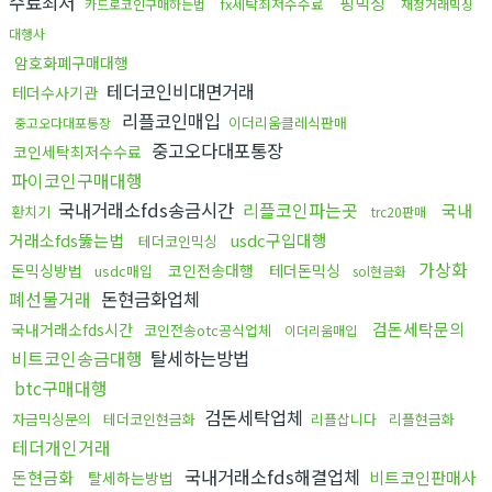
수료최저
핑믹싱
fx세탁최저수수료
카드로코인구매하는법
재정거래믹싱
대행사
암호화폐구매대행
테더코인비대면거래
테더수사기관
리플코인매입
이더리움클레식판매
중고오다대포통장
중고오다대포통장
코인세탁최저수수료
파이코인구매대행
국내거래소fds송금시간
리플코인파는곳
국내
환치기
trc20판매
거래소fds뚫는법
usdc구입대행
테더코인믹싱
가상화
돈믹싱방법
코인전송대행
테더돈믹싱
usdc매입
sol현금화
폐선물거래
돈현금화업체
검돈세탁문의
국내거래소fds시간
코인전송otc공식업체
이더리움매입
비트코인송금대행
탈세하는방법
btc구매대행
검돈세탁업체
자금믹싱문의
테더코인현금화
리플삽니다
리플현금화
테더개인거래
국내거래소fds해결업체
돈현금화
비트코인판매사
탈세하는방법