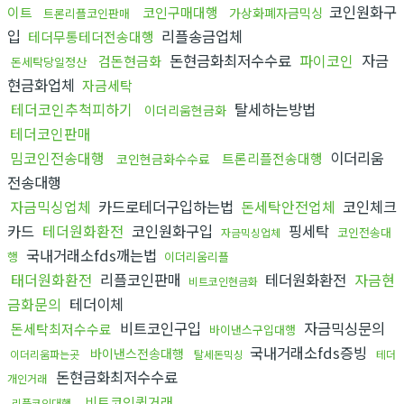
코인원화구
이트
코인구매대행
가상화폐자금믹싱
트론리플코인판매
입
리플송금업체
테더무통테더전송대행
돈현금화최저수수료
파이코인
자금
검돈현금화
돈세탁당일정산
현금화업체
자금세탁
테더코인추척피하기
탈세하는방법
이더리움현금화
테더코인판매
밈코인전송대행
이더리움
트론리플전송대행
코인현금화수수료
전송대행
자금믹싱업체
카드로테더구입하는법
돈세탁안전업체
코인체크
카드
테더원화환전
코인원화구입
핑세탁
코인전송대
자금믹싱업체
국내거래소fds깨는법
행
이더리움리플
태더원화환전
리플코인판매
테더원화환전
자금현
비트코인현금화
금화문의
테더이체
비트코인구입
자금믹싱문의
돈세탁최저수수료
바이낸스구입대행
국내거래소fds증빙
바이낸스전송대행
이더리움파는곳
탈세돈믹싱
테더
돈현금화최저수수료
개인거래
비트코인퀵거래
리플코인대행