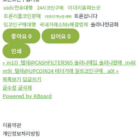
usdc전송대행
이더리움파는곳
24시코인구매
트론리플코인판매
트론삽니다
아프리카tv돈세탁
밈코인구매대행
국내거래소fds해결업체
솔라나현금화
좋아요
0
싫어요
0
인쇄
«
m1O_텔레@CASHFILTER365 솔라나매입 솔라나판매_m4X
m9I_텔레@UPCOIN24 테더거래 알트코인구매 _a0I
»
목록보기
답글쓰기
글수정
글삭제
Powered by KBoard
이용약관
개인정보처리방침