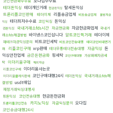
오다집수수료
코인현금화수수료
테더돈믹싱
테더개인거래
탈세돈믹싱
현금돈믹싱
트론리플코인판매
리플송금업체
테더이체
비트송금업체
불법자금
테더최저수수료
돈믹싱
코인믹싱
믹싱
국내거래소fds시간
자금현금화업체
자금현금화
국내거
검돈믹싱
바이낸스코인삽니다
알트코인퀵거래
테더이체
래소fds해결방법
비트코인세탁
재테크자금믹싱문의
비트코인전송대행
테더코인비대면거
리플코인구매
xrp판매
자금믹싱
돈
테더무통테더전송대행
래
믹싱안전업체
금은돈현금화
핑세탁
가상화폐자금세
코인구매대행
이더리움구매
탁
해외자금
이더리움사는곳
리플코인구매
코인구매대행24시
국내거래소fds해
테더돈믹싱
이더리움클레식판매
usdt매입
결방법
재정거래믹싱대행사
현금돈현금화
코인전송대행
핑돈믹싱
카지노믹싱
오다집
자금믹싱문의
트론리플코인전송
코인송금대행24시