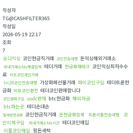
작성자
TG@CASHFILTER365
작성일
2026-05-19 22:17
조회
7
오다믹싱
코인현금직거래
돈믹싱해외거래소
코인전송대행
테더거래
코인믹싱최저수수
현금화재테크
국내거래소fds해결업체
료
비트코인개인거래
가상화폐선물거래
파이코인구입
테더트론현
trc20코인전송대행
금화
테더코인판매합니다
비트코인환전
usdc판매
btc현금화
해외자금
코인원화구입
btc파는곳
테더손대손
코인현금직거래
코
돈현금화업체
트론리플전송대행
탈세돈현금화
인이체구입
테더코인매입
국내거래소fds시간
리플코인매입
핑돈세탁