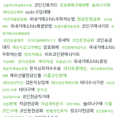
코인신용카드
암호화폐구매대행
솔라나구매
신용카드현금화수수료
usdc구입대행
테더코인세탁
국내거래소fds우회하는법
현금돈현금화
이더리움현금화
코인돈
국내거래소fds해결방법
코인구매사이트
트론리플전송업체
세탁
국
내거래소fds해결업체
핑세탁
코인송금
코인돈현금화
코인송금대리
이더리움메타마스크
대리
암호화폐
국내거래소fds
개인지갑고가매입
가상화폐자금믹싱
우회하는법
비트코인판매사이트
장외거래소
국내거래소fds증빙
해외자금
돈믹싱업체
트론삽니다
자금세탁
돈믹싱최저수수료
테더트론매입
세금적게내는방법
테더무통테더전송
해외선물현금인출
리플코인판매
대행
검돈믹싱업체
테더수사기관
테더코인믹싱
테더코인계좌이체
비트코
테더구매
돈믹싱
인카드구매
코인현금직거래
오다집수수료
xrp판매
자금현금화
솔라나구매
리플
자금세탁문의
장외거래소
코인구매
코인돈현금화
핑오다현금화
빗썸코인추적
코인원화구입