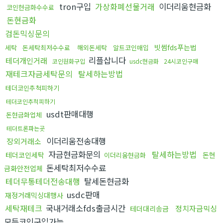
tron구입
가상화폐선물거래
이더리움현금화
코인현금화수수료
돈현금화
검돈믹싱문의
빗썸fds푸는법
세탁
돈세탁최저수수료
해외돈세탁
알트코인매입
리플삽니다
테더개인거래
코인원화구입
usdc현금화
24시코인구매
재테크자금세탁문의
탈세하는방법
테더코인추척피하기
테더코인추척피하기
usdt판매대행
돈현금화업체
테더트론파는곳
이더리움전송대행
장외거래소
자금현금화문의
탈세하는방법
테더코인세탁
돈현
이더리움현금화
돈세탁최저수수료
금화안전업체
테더무통테더전송대행
탈세돈현금화
usdc판매
재정거래믹싱대행사
세탁재테크
국내거래소fds출금시간
정치자금믹싱
테더대리송금
모든코인구입가능