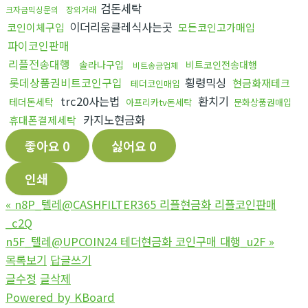
검돈세탁
크자금믹싱문의
장외거래
이더리움클레식사는곳
코인이체구입
모든코인고가매입
파이코인판매
리플전송대행
솔라나구입
비트코인전송대행
비트송금업체
롯데상품권비트코인구입
횡령믹싱
현금화재테크
테더코인매입
trc20사는법
환치기
테더돈세탁
아프리카tv돈세탁
문화상품권매입
카지노현금화
휴대폰결제세탁
좋아요
0
싫어요
0
인쇄
«
n8P_텔레@CASHFILTER365 리플현금화 리플코인판매
_c2Q
n5F_텔레@UPCOIN24 테더현금화 코인구매 대행_u2F
»
목록보기
답글쓰기
글수정
글삭제
Powered by KBoard