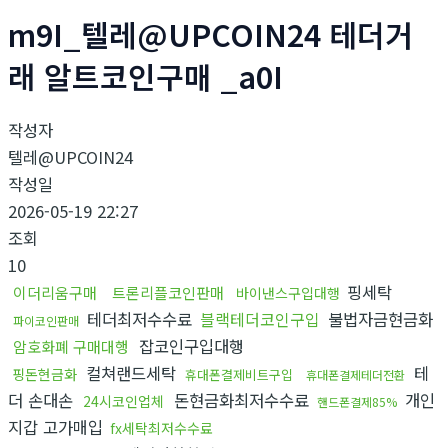
m9I_텔레@UPCOIN24 테더거
래 알트코인구매 _a0I
작성자
텔레@UPCOIN24
작성일
2026-05-19 22:27
조회
10
핑세탁
이더리움구매
트론리플코인판매
바이낸스구입대행
테더최저수수료
블랙테더코인구입
불법자금현금화
파이코인판매
잡코인구입대행
암호화폐 구매대행
컬쳐랜드세탁
테
핑돈현금화
휴대폰결제비트구입
휴대폰결제테더전환
더 손대손
돈현금화최저수수료
개인
24시코인업체
핸드폰결제85%
지갑 고가매입
fx세탁최저수수료