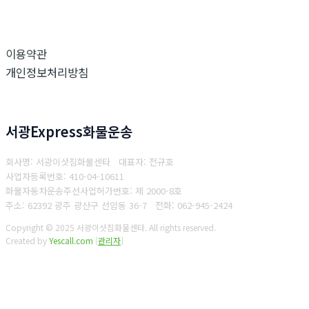
이용약관
개인정보처리방침
서광Express화물운송
회사명: 서광이삿짐화물센타 대표자: 전규호
사업자등록번호: 410-04-10611
화물자동차운송주선사업허가번호: 제 2000-8호
주소: 62392 광주 광산구 선암동 36-7
전화: 062-945-2424
Copyright © 2025 서광이삿짐화물센타. All rights reserved.
Created by
Yescall.com
[
관리자
]