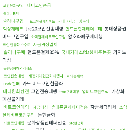
테더코인송금
코인원화구입
솔라나판매
솔라나구입
재테크자금믹싱문의
비트코인판매사이트
trc20코인전송대행
롯데상품권
믹싱재테크
핸드폰결제테더구매
비트코인구입
암호화폐구매대행
소액결제비트코인구입
자금믹싱업체
코인 현금화 수수료
솔라나구매
핸드폰결제85%
국내거래소fds뚫어주는곳
카지노
믹싱
돈현금화해외거래소
코인전송대행
재정거래현금화대행사
해외돈세탁
카드 비트코인현금화
usdc판매
테더원화환전
코인전송대행
가상화
업비트코인추적
tron구매대행
폐선물거래
비트코인매입
자금세탁업체
휴대폰결제테더전송
소액
자금믹싱
돈현금화
결제비트코인구입
문화상품권테더전송
비트코인매입
btc현금화