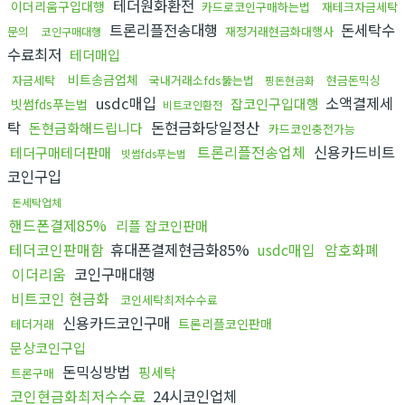
테더원화환전
이더리움구입대행
카드로코인구매하는법
재테크자금세탁
트론리플전송대행
돈세탁수
문의
재정거래현금화대행사
코인구매대행
수료최저
테더매입
비트송금업체
자금세탁
국내거래소fds뚫는법
현금돈믹싱
핑돈현금화
usdc매입
소액결제세
잡코인구입대행
빗썸fds푸는법
비트코인환전
탁
돈현금화당일정산
돈현금화해드립니다
카드코인충전가능
트론리플전송업체
신용카드비트
테더구매테더판매
빗썸fds푸는법
코인구입
돈세탁업체
핸드폰결제85%
리플 잡코인판매
테더코인판매함
휴대폰결제현금화85%
usdc매입
암호화폐
이더리움
코인구매대행
비트코인 현금화
코인세탁최저수수료
신용카드코인구매
트론리플코인판매
테더거래
문상코인구입
돈믹싱방법
핑세탁
트론구매
코인현금화최저수수료
24시코인업체