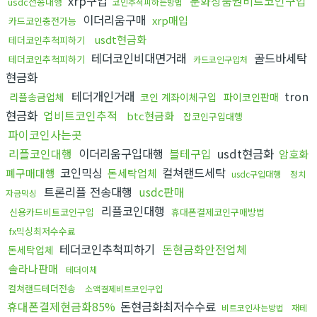
xrp구입
문화상품권비트코인구입
usdc전송대행
코인추적피하는방법
이더리움구매
xrp매입
카드코인충전가능
usdt현금화
테더코인추척피하기
테더코인비대면거래
골드바세탁
테더코인추척피하기
카드코인구입처
현금화
테더개인거래
tron
리플송금업체
코인 계좌이체구입
파이코인판매
현금화
업비트코인추적
btc현금화
잡코인구입대행
파이코인사는곳
리플코인대행
이더리움구입대행
블테구입
usdt현금화
암호화
코인믹싱
컬쳐랜드세탁
폐구매대행
돈세탁업체
usdc구입대행
정치
트론리플 전송대행
usdc판매
자금믹싱
리플코인대행
신용카드비트코인구입
휴대폰결제코인구매방법
fx믹싱최저수수료
테더코인추척피하기
돈현금화안전업체
돈세탁업체
솔라나판매
테더이체
컬쳐랜드테더전송
소액결제비트코인구입
휴대폰결제현금화85%
돈현금화최저수수료
비트코인사는방법
재테