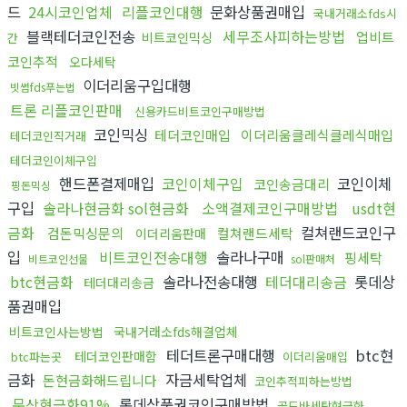
드
24시코인업체
리플코인대행
문화상품권매입
국내거래소fds시
블랙테더코인전송
세무조사피하는방법
업비트
비트코인믹싱
간
코인추적
오다세탁
이더리움구입대행
빗썸fds푸는법
트론 리플코인판매
신용카드비트코인구매방법
코인믹싱
테더코인매입
이더리움클레식클레식매입
테더코인직거래
테더코인이체구입
핸드폰결제매입
코인이체구입
코인이체
코인송금대리
핑돈믹싱
구입
솔라나현금화 sol현금화
소액결제코인구매방법
usdt현
금화
컬쳐랜드코인구
검돈믹싱문의
컬쳐랜드세탁
이더리움판매
입
비트코인전송대행
솔라나구매
핑세탁
비트코인선물
sol판매처
btc현금화
솔라나전송대행
테더대리송금
롯데상
테더대리송금
품권매입
비트코인사는방법
국내거래소fds해결업체
테더트론구매대행
btc현
테더코인판매함
btc파는곳
이더리움매입
금화
자금세탁업체
돈현금화해드립니다
코인추적피하는방법
문상현금화91%
롯데상품권코인구매방법
골드바세탁현금화