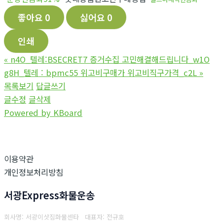
좋아요
0
싫어요
0
인쇄
«
n4O_텔레:BSECRET7 증거수집 고민해결해드립니다_w1O
g8H_텔레 : bpmc55 위고비구매가 위고비직구가격_c2L
»
목록보기
답글쓰기
글수정
글삭제
Powered by KBoard
이용약관
개인정보처리방침
서광Express화물운송
회사명: 서광이삿짐화물센타 대표자: 전규호