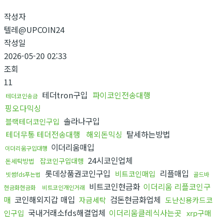
작성자
텔레@UPCOIN24
작성일
2026-05-20 02:33
조회
11
테더tron구입
파이코인전송대행
테더코인송금
핑오다믹싱
솔라나구입
블랙테더코인구입
테더무통 테더전송대행
해외돈믹싱
탈세하는방법
이더리움매입
이더리움구입대행
24시코인업체
잡코인구입대행
돈세탁방법
롯데상품권코인구입
리플매입
비트코인매입
빗썸fds푸는법
골드바
비트코인현금화
이더리움 리플코인구
현금화현금화
비트코인개인거래
매
코인해외지갑 매입
검돈현금화업체
자금세탁
도난신용카드코
국내거래소fds해결업체
이더리움클레식사는곳
인구입
xrp구매