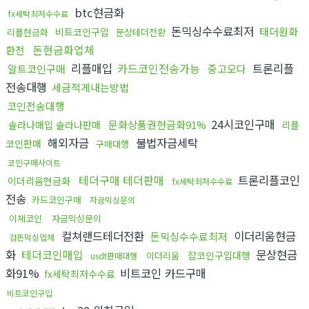
btc현금화
fx세탁최저수수료
돈믹싱수수료최저
태더원화
비트코인구입
리플현금화
문상테더전환
돈현금화업체
환전
리플매입
카드코인전송가능
트론리플
알트코인구매
중고오다
전송대행
세금적게내는방법
코인전송대행
24시코인구매
문화상품권현금화91%
솔라나매입 솔라나판매
리플
해외자금
불법자금세탁
코인판매
구매대행
코인구매사이트
테더구매 테더판매
트론리플코인
이더리움현금화
fx세탁최저수수료
전송
카드코인구매
자금믹싱문의
이체코인
자금믹싱문의
컬쳐랜드테더전환
이더리움현금
돈믹싱수수료최저
검돈믹싱업체
화
테더코인매입
문상현금
잡코인구입대행
이더리움
usdt판매대행
화91%
비트코인 카드구매
fx세탁최저수수료
비트코인구입