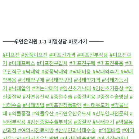
―――――――――――
우먼온리원 1:1 비밀상담 바로가기
―――――――――――
#미프진
#정품미프진
#미프진가격
#미프진부작용
#미프진후
기
#미페프렉스
#미프진구입처
#미프진구매
#미프진복용
#미
프진직구
#낙태약
#정품낙태약
#낙태비용
#낙태약후기
#낙태
약복용
#낙태약구매
#낙태약구입
#낙태약가격
#낙태가능시
기
#낙태알약
#먹는낙태약
#임신초기낙태
#임신초기증상
#임
신중절약
#자연유산약
#중절수술
#중절비용
#중절수술병원
#
낙태수술
#낙태방법
#미프진정품확인
#낙태유도제
#약물낙
태
#약물중절
#약물유산
#자연유산유도제
#산부인과전문의
#
낙태부작용
#임신중절수술부작용
#중절약
#낙태후기
#약물유
산과정
#여의사진료처방
#산부인과낙태수술
#약물배출
#아기
지우는약
#아지기우는방법
#아기집배출방법
#아기집낙태비