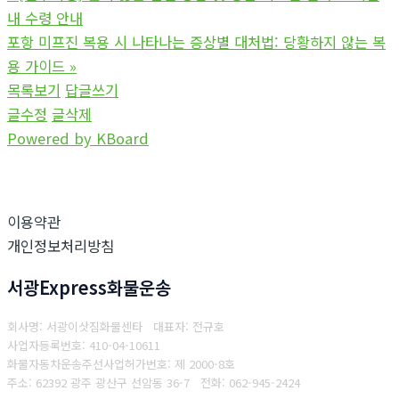
내 수령 안내
포항 미프진 복용 시 나타나는 증상별 대처법: 당황하지 않는 복
용 가이드
»
목록보기
답글쓰기
글수정
글삭제
Powered by KBoard
이용약관
개인정보처리방침
서광Express화물운송
회사명: 서광이삿짐화물센타 대표자: 전규호
사업자등록번호: 410-04-10611
화물자동차운송주선사업허가번호: 제 2000-8호
주소: 62392 광주 광산구 선암동 36-7
전화: 062-945-2424