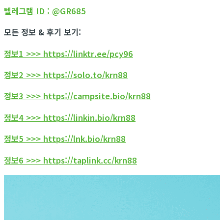
텔레그램 ID : @GR685
모든 정보 & 후기 보기:
정보1 >>> https://linktr.ee/pcy96
정보2 >>> https://solo.to/krn88
정보3 >>> https://campsite.bio/krn88
정보4 >>> https://linkin.bio/krn88
정보5 >>> https://lnk.bio/krn88
정보6 >>> https://taplink.cc/krn88