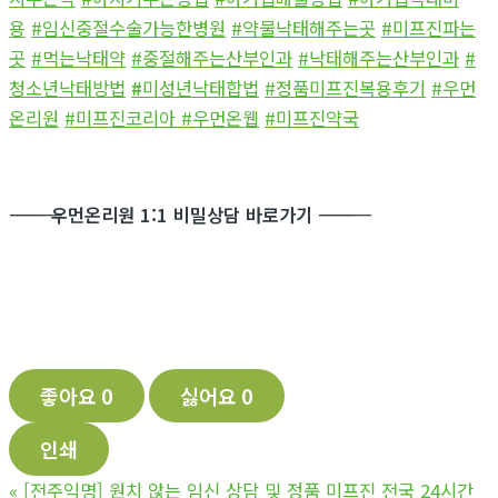
용
#임신중절수술가능한병원
#약물낙태해주는곳
#미프진파는
곳
#먹는낙태약
#중절해주는산부인과
#낙태해주는산부인과
#
청소년낙태방법
#
미성년낙태합법
#정품미프진복용후기
#우먼
온리원
#미프진코리아
#우먼온웹
#미프진약국
―――――――――――
우먼온리원 1:1 비밀상담 바로가기
―――――――――――
좋아요
0
싫어요
0
인쇄
«
[전주익명] 원치 않는 임신 상담 및 정품 미프진 전국 24시간