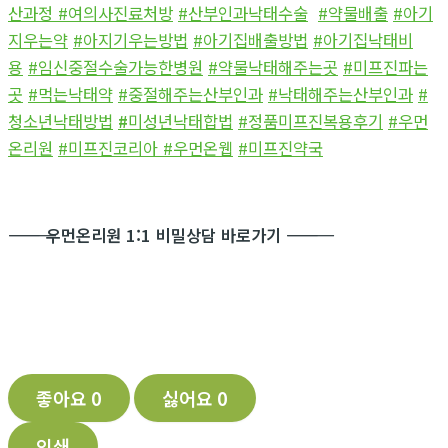
산과정
#여의사진료처방
#산부인과낙태수술
#약물배출
#아기
지우는약
#아지기우는방법
#아기집배출방법
#아기집낙태비
용
#임신중절수술가능한병원
#약물낙태해주는곳
#미프진파는
곳
#먹는낙태약
#중절해주는산부인과
#낙태해주는산부인과
#
청소년낙태방법
#
미성년낙태합법
#정품미프진복용후기
#우먼
온리원
#미프진코리아
#우먼온웹
#미프진약국
―――――――――――
우먼온리원 1:1 비밀상담 바로가기
―――――――――――
좋아요
0
싫어요
0
인쇄