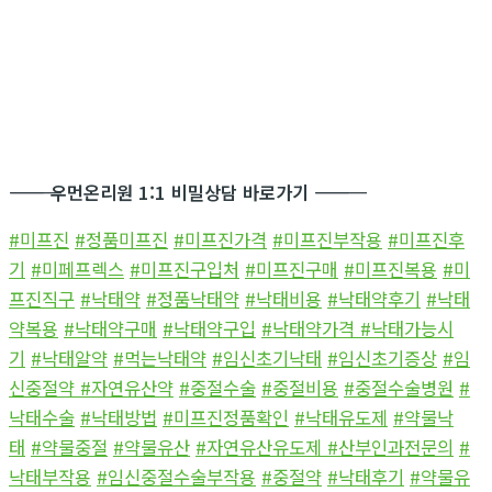
―――――――――――
우먼온리원 1:1 비밀상담 바로가기
―――――――――――
#미프진
#정품미프진
#미프진가격
#미프진부작용
#미프진후
기
#미페프렉스
#미프진구입처
#미프진구매
#미프진복용
#미
프진직구
#낙태약
#정품낙태약
#낙태비용
#낙태약후기
#낙태
약복용
#낙태약구매
#낙태약구입
#낙태약가격
#낙태가능시
기
#낙태알약
#먹는낙태약
#임신초기낙태
#임신초기증상
#임
신중절약
#자연유산약
#중절수술
#중절비용
#중절수술병원
#
낙태수술
#낙태방법
#미프진정품확인
#낙태유도제
#약물낙
태
#약물중절
#약물유산
#자연유산유도제
#산부인과전문의
#
낙태부작용
#임신중절수술부작용
#중절약
#낙태후기
#약물유