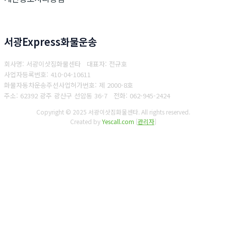
서광Express화물운송
회사명: 서광이삿짐화물센타 대표자: 전규호
사업자등록번호: 410-04-10611
화물자동차운송주선사업허가번호: 제 2000-8호
주소: 62392 광주 광산구 선암동 36-7
전화: 062-945-2424
Copyright © 2025 서광이삿짐화물센타. All rights reserved.
Created by
Yescall.com
[
관리자
]