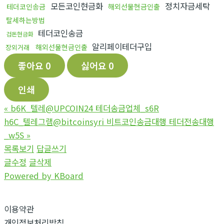
모든코인현금화
정치자금세탁
테더코인송금
해외선물현금인출
탈세하는방법
테더코인송금
검돈현금화
알리페이테더구입
해외선물현금인출
장외거래
좋아요
0
싫어요
0
인쇄
«
b6K_텔레@UPCOIN24 테더송금업체_s6R
h6C_텔레그램@bitcoinsyri 비트코인송금대행 테더전송대행
_w5S
»
목록보기
답글쓰기
글수정
글삭제
Powered by KBoard
이용약관
개인정보처리방침