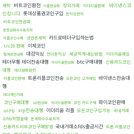
비트코인환전
바이낸스코
세탁
장외거래
이더리움판매
리플현금화
인삽니다
롯데상품권코인구입
돈믹싱문의
비트코인현금화
돈현금화수수료최저
카드로테더구입하는법
코인돈세탁
리플코인구매
이체코인
trc20 판매
대검믹싱
세금적게내는방법
언더돈믹싱
이더리움매입
탈세돈현금화
테더무통 테더전송대행
btc구매대행
신용카드코인
이더리움현금화
대행
테더원화환전
트론리플코인전송
바이낸스전송대
리플코인판매
모든코인 고가매입
행
테더개인거래
파이코인판매
코인구매대행
코인 카드구매
sol현금화
이더리움판매
xrp전송대행
이더리움 리플
모든코인구입가능
국내거래
sol구입
소fds막혔을때
돈세탁수수료최저
국내거래소fds출금시간
신용카드비트코인구매방법
트론 리플코인