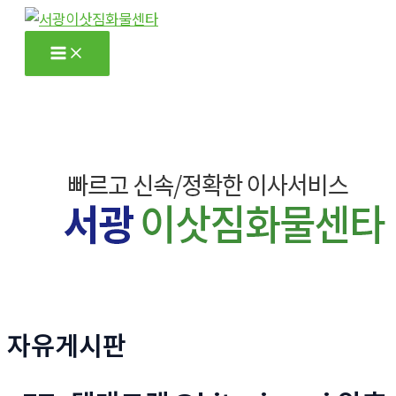
콘
텐
Main
츠
Menu
로
건
너
뛰
기
자유게시판