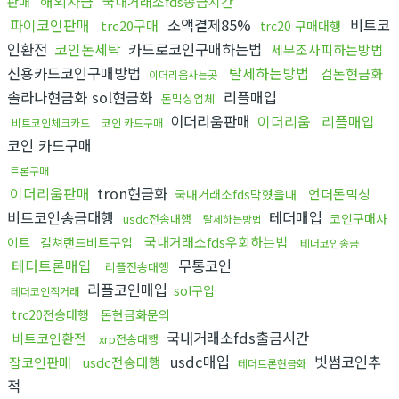
해외자금
국내거래소fds송금시간
판매
파이코인판매
소액결제85%
비트코
trc20구매
trc20 구매대행
인환전
코인돈세탁
카드로코인구매하는법
세무조사피하는방법
신용카드코인구매방법
탈세하는방법
검돈현금화
이더리움사는곳
솔라나현금화 sol현금화
리플매입
돈믹싱업체
이더리움판매
이더리움
리플매입
비트코인체크카드
코인 카드구매
코인 카드구매
트론구매
이더리움판매
tron현금화
언더돈믹싱
국내거래소fds막혔을때
비트코인송금대행
테더매입
코인구매사
usdc전송대행
탈세하는방법
국내거래소fds우회하는법
이트
컬쳐랜드비트구입
테더코인송금
테더트론매입
무통코인
리플전송대행
리플코인매입
sol구입
테더코인직거래
trc20전송대행
돈현금화문의
국내거래소fds출금시간
비트코인환전
xrp전송대행
usdc매입
빗썸코인추
잡코인판매
usdc전송대행
테더트론현금화
적