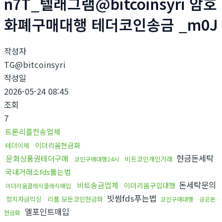
n7T_텔래그램@bitcoinsyri 암호
화폐구매대행 테더코인송금 _m0J
작성자
TG@bitcoinsyri
작성일
2026-05-24 08:45
조회
7
트론리플전송업체
이더리움현금화
테더이체
현금돈세탁
문화상품권테더구매
비트코인개인거래
코인구매대행24시
국내거래소fds뚫는법
돈세탁문의
비트송금업체
이더리움구입대행
이더리움클레식클레식매입
빗썸fds푸는법
정치자금믹싱
리플 모든코인현금화
코인구매대행
금은돈
엘포인트매입
현금화