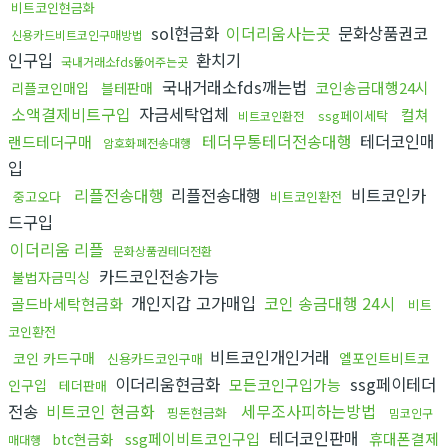
비트코인현금화
sol현금화
이더리움사는곳
문화상품권코
신용카드비트코인구매방법
인구입
환치기
국내거래소fds뚫어주는곳
국내거래소fds깨는법
코인송금대행24시
리플코인매입
블테판매
소액결제비트구입
자금세탁업체
컬쳐
ssg페이세탁
비트코인환전
테더무통테더전송대행
테더코인매
랜드테더구매
암호화폐전송대행
입
리플전송대행
리플전송대행
비트코인카
중고오다
비트코인환전
드구입
이더리움 리플
문화상품권테더전환
카드코인전송가능
불법자금믹싱
개인지갑 고가매입
코인 송금대행 24시
골드바세탁현금화
비트
코인환전
비트코인개인거래
코인 카드구매
엘포인트비트코
신용카드코인구매
이더리움현금화
ssg페이테더
모든코인구입가능
인구입
테더판매
전송
비트코인 현금화
세무조사피하는방법
핑돈현금화
밈코인구
테더코인판매
ssg페이비트코인구입
휴대폰결제
btc현금화
매대행