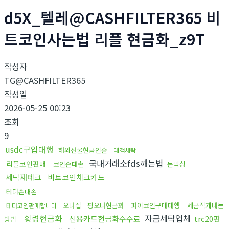
d5X_텔레@CASHFILTER365 비
트코인사는법 리플 현금화_z9T
작성자
TG@CASHFILTER365
작성일
2026-05-25 00:23
조회
9
usdc구입대행
해외선물현금인출
대검세탁
국내거래소fds깨는법
리플코인판매
코인손대손
돈믹싱
세탁재테크
비트코인체크카드
테더손대손
오다집
핑오다현금화
파이코인구매대행
세금적게내는
테더코인판매합니다
횡령현금화
자금세탁업체
신용카드현금화수수료
trc20판
방법