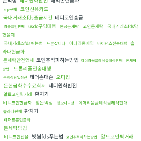
돈믹싱
태더원화환전
해외돈현금화
코인신용카드
xrp구매
국내거래소fds출금시간
테더코인송금
usdc구입대행
코인돈세탁
국내거래소fds막
현금돈세탁
리플코인판매
혔을때
솔
국내거래소fds깨는법
이더리움매입
트론삽니다
바이낸스전송대행
라나현금화
코인추적피하는방법
돈세탁안전업체
이더리움클레식클레식판매
돈세탁
트론리플전송대행
방법
테더손대손
오다집
돈믹싱당일정산
돈현금화수수료최저
테더원화환전
환치기
알트코인퀵거래
핑돈믹싱
비트코인현금화
이더리움클레식클레식판매
핑오다믹싱
환치기
솔라나판매
테더트론현금화
돈세탁방법
빗썸fds푸는법
알트코인퀵거래
비트코인선물
코인추적피하는방법