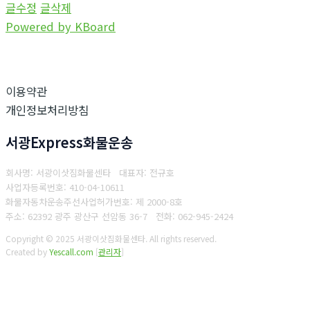
글수정
글삭제
Powered by KBoard
이용약관
개인정보처리방침
서광Express화물운송
회사명: 서광이삿짐화물센타 대표자: 전규호
사업자등록번호: 410-04-10611
화물자동차운송주선사업허가번호: 제 2000-8호
주소: 62392 광주 광산구 선암동 36-7
전화: 062-945-2424
Copyright © 2025 서광이삿짐화물센타. All rights reserved.
Created by
Yescall.com
[
관리자
]