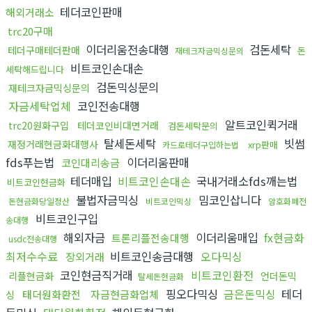
테더코인판매
해외거래소
trc20구매
이더리움전송대행
검돈세탁
테더구매테더판매
돈
재테크자금믹싱문의
비트코인손대손
세탁해드립니다
검돈믹싱문의
재테크자금믹싱문의
자금세탁업체
코인전송대행
알트코인퀵거래
trc20원화구입
테더코인비대면거래
검돈세탁문의
탈세돈세탁
빗썸
재정거래현금화대행사
xrp판매
카드로테더구입하는법
fds푸는법
이더리움판매
코인대리송금
테더매입
비트코인손대손
국내거래소fds깨는법
비트코인현금화
불법자금믹싱
밈코인삽니다
돈현금화당일정산
비트코인믹싱
암호화폐전
비트코인구입
송대행
해외자금
이더리움매입
fx현금화
트론리플전송대행
usdc전송대행
최저수수료
비트코인송금대행
오다믹싱
장외거래
코인현금직거래
비트코인환전
리플현금화
언더돈믹
탈세돈현금화
핑오다믹싱
금은돈믹싱
테더
태더원화환전
자금현금화업체
싱