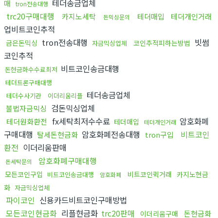
테더송금업체
매
tron전송대행
trc20구매대행
카지노세탁
테더매입
테더개인거래
돈믹싱문의
업비트코인추적
tron전송대행
빗썸
금은돈믹싱
코인추적피하는방법
자금믹싱업체
코인추적
비트코인송금대행
돈현금화수수료최저
테더트론구매대행
테더송금업체
테더수사기관
이더리움리플
검돈믹싱업체
불법자금믹싱
fx세탁최저수수료
암호화폐
테더원화환전
테더매입
테더개인거래
구매대행
암호화폐전송대행
비트코인
탈세돈현금화
tron구입
환전
이더리움판매
암호화폐구매대행
돈세탁문의
모든코인구입
비트코인퀵거래
카지노현금
비트코인송금대행
암호화폐
화
자금믹싱업체
파이코인
신용카드비트코인구매방법
모든코인현금화
리플현금화
trc20판매
돈현금화
이더리움구매