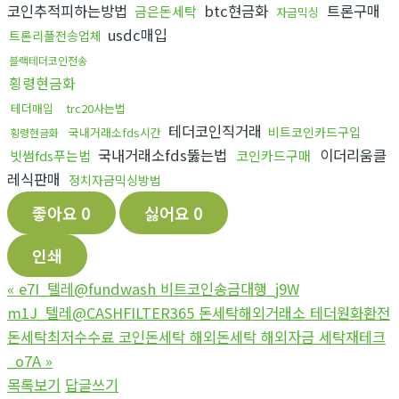
코인추적피하는방법
btc현금화
트론구매
금은돈세탁
자금믹싱
usdc매입
트론리플전송업체
블랙테더코인전송
횡령현금화
테더매입
trc20사는법
테더코인직거래
비트코인카드구입
국내거래소fds시간
횡령현금화
국내거래소fds뚫는법
이더리움클
빗썸fds푸는법
코인카드구매
레식판매
정치자금믹싱방법
좋아요
0
싫어요
0
인쇄
«
e7I_텔레@fundwash 비트코인송금대행_j9W
m1J_텔레@CASHFILTER365 돈세탁해외거래소 테더원화환전
돈세탁최저수수료 코인돈세탁 해외돈세탁 해외자금 세탁재테크
_o7A
»
목록보기
답글쓰기