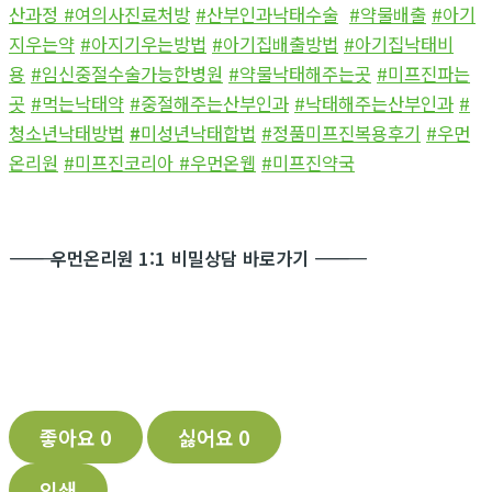
산과정
#여의사진료처방
#산부인과낙태수술
#약물배출
#아기
지우는약
#아지기우는방법
#아기집배출방법
#아기집낙태비
용
#임신중절수술가능한병원
#약물낙태해주는곳
#미프진파는
곳
#먹는낙태약
#중절해주는산부인과
#낙태해주는산부인과
#
청소년낙태방법
#
미성년낙태합법
#정품미프진복용후기
#우먼
온리원
#미프진코리아
#우먼온웹
#미프진약국
―――――――――――
우먼온리원 1:1 비밀상담 바로가기
―――――――――――
좋아요
0
싫어요
0
인쇄