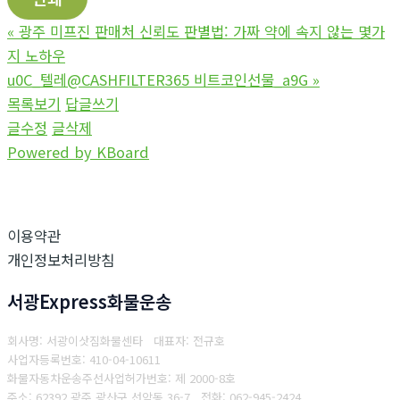
«
광주 미프진 판매처 신뢰도 판별법: 가짜 약에 속지 않는 몇가
지 노하우
u0C_텔레@CASHFILTER365 비트코인선물_a9G
»
목록보기
답글쓰기
글수정
글삭제
Powered by KBoard
이용약관
개인정보처리방침
서광Express화물운송
회사명: 서광이삿짐화물센타 대표자: 전규호
사업자등록번호: 410-04-10611
화물자동차운송주선사업허가번호: 제 2000-8호
주소: 62392 광주 광산구 선암동 36-7
전화: 062-945-2424