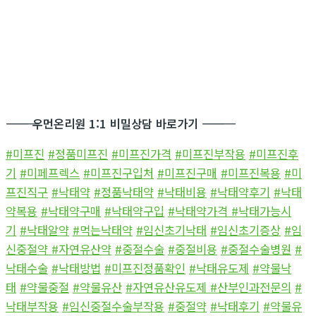
―――――――――――
우먼온리원 1:1 비밀상담 바로가기
―――――――――――
#미프진
#정품미프진
#미프진가격
#미프진부작용
#미프진후
기
#미페프렉스
#미프진구입처
#미프진구매
#미프진복용
#미
프진직구
#낙태약
#정품낙태약
#낙태비용
#낙태약후기
#낙태
약복용
#낙태약구매
#낙태약구입
#낙태약가격
#낙태가능시
기
#낙태알약
#먹는낙태약
#임신초기낙태
#임신초기증상
#임
신중절약
#자연유산약
#중절수술
#중절비용
#중절수술병원
#
낙태수술
#낙태방법
#미프진정품확인
#낙태유도제
#약물낙
태
#약물중절
#약물유산
#자연유산유도제
#산부인과전문의
#
낙태부작용
#임신중절수술부작용
#중절약
#낙태후기
#약물유