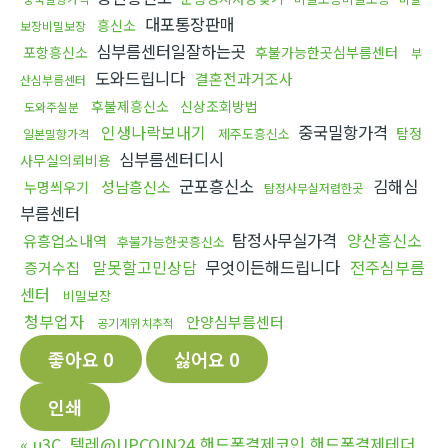
대포통장판매
흥신소
보장비밀보장
심부름센터일잘하는곳
포항흥신소
후불가능한곳심부름센터
부
도와드립니다
결혼전과거조사
산심부름센터
후불제흥신소
신상조회방법
도와주실분
인생나락보내기
중국밀항가격
탐정
제주도흥신소
일본밀항가격
심부름센터디시
사무실의뢰비용
군포흥신소
김해심
성남흥신소
누명씌우기
탐정사무실저렴한곳
부름센터
탐정사무실가격
양산흥신소
유흥업소내역
후불가능한곳흥신소
말못할고민상담
무엇이든해드립니다
전주심부름
증거수집
센터
비밀보장
청부업자
안양심부름센터
공기계위치추적
좋아요
0
싫어요
0
인쇄
«
u3C_텔레@UPCOIN24 핸드폰결제코인 핸드폰결제테더