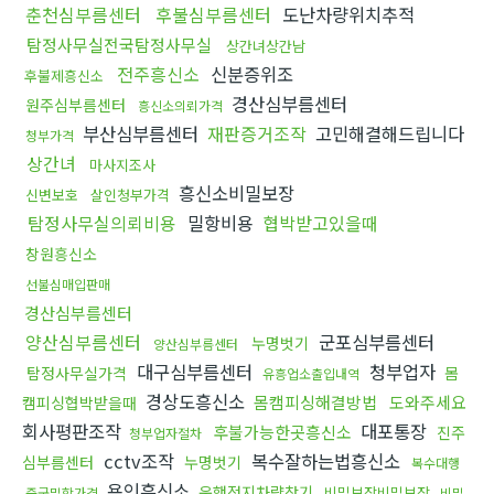
춘천심부름센터
후불심부름센터
도난차량위치추적
탐정사무실전국탐정사무실
상간녀상간남
전주흥신소
신분증위조
후불제흥신소
경산심부름센터
원주심부름센터
흥신소의뢰가격
부산심부름센터
재판증거조작
고민해결해드립니다
청부가격
상간녀
마사지조사
흥신소비밀보장
신변보호
살인청부가격
탐정사무실의뢰비용
밀항비용
협박받고있을때
창원흥신소
선불심매입판매
경산심부름센터
양산심부름센터
군포심부름센터
누명벗기
양산심부름센터
대구심부름센터
청부업자
탐정사무실가격
몸
유흥업소출입내역
경상도흥신소
몸캠피싱해결방법
도와주세요
캠피싱협박받을때
회사평판조작
대포통장
후불가능한곳흥신소
진주
청부업자절차
cctv조작
복수잘하는법흥신소
심부름센터
누명벗기
복수대행
용인흥신소
운행정지차량찾기
비밀보장비밀보장
중국밀항가격
비밀