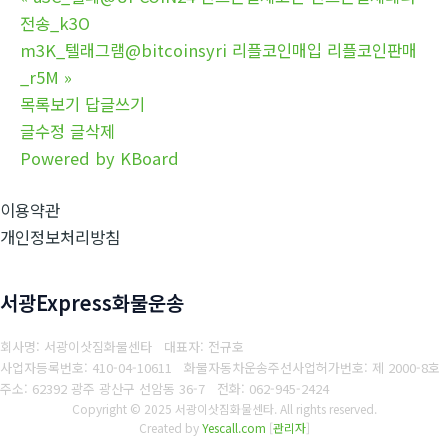
전송_k3O
m3K_텔래그램@bitcoinsyri 리플코인매입 리플코인판매
_r5M
»
목록보기
답글쓰기
글수정
글삭제
Powered by KBoard
이용약관
개인정보처리방침
서광Express화물운송
회사명: 서광이삿짐화물센타 대표자: 전규호
사업자등록번호: 410-04-10611
화물자동차운송주선사업허가번호: 제 2000-8호
주소: 62392 광주 광산구 선암동 36-7
전화: 062-945-2424
Copyright © 2025 서광이삿짐화물센타. All rights reserved.
Created by
Yescall.com
[
관리자
]