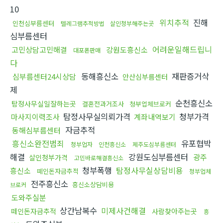
10
위치추적
진해
인천심부름센터
텔레그램추적방법
살인청부해주는곳
심부름센터
어려운일해드립니
고민상담고민해결
강원도흥신소
대포폰판매
다
동해흥신소
재판증거삭
심부름센터24시상담
안산심부름센터
제
순천흥신소
탐정사무실일잘하는곳
결혼전과거조사
청부업체브로커
탐정사무실의뢰가격
청부가격
마사지이력조사
계좌내역보기
자금추적
동해심부름센터
흥신소완전범죄
유포협박
청부업자
인천흥신소
제주도심부름센터
해결
강원도심부름센터
광주
살인청부가격
고민바로해결흥신소
청부폭행
탐정사무실상담비용
흥신소
떼인돈자금추적
청부업체
전주흥신소
흥신소상담비용
브로커
도와주실분
상간남복수
미제사건해결
떼인돈자금추적
사람찾아주는곳
흥