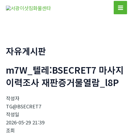
콘
텐
Mai
츠
Men
로
건
너
자유게시판
뛰
기
m7W_텔레:BSECRET7 마사지
이력조사 재판증거물열람_l8P
작성자
TG@BSECRET7
작성일
2026-05-29 21:39
조회