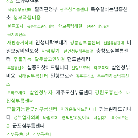
도와주실분
신소
필리핀청부
복수잘하는법흥신
광주심부름센터
서울심부름센터
소
청부폭행비용
불륜조사
학교폭력해결
유흥업소출입내역
선불심매입판매
음지흥신소
인생나락보내기
비
재판증거삭제
강릉심부름센터
선불유심판매
밀보장비밀보장
사람찾기
충청도심부름센
살인청부해주는곳
터
후불가능
핸드폰해킹
말못할고민해결
실종자찾아드립니다
살인청부
밀항브로커
학교폭력
후불흥신소
비용
밀항브로커
김해심부름센터
복수잘하는법흥신
경주흥신소
소
살인청부자
제주도심부름센터
강원도흥신소
대
도와주세요
전심부름센터
후불가능한곳심부름센터
힘든일해드립니
어려운일해드립니다
다
청부업자의뢰
협박받고있어요
바람조회
사람찾기
복수해주는
군포심부름센터
곳
심부름센터전국심부름센터