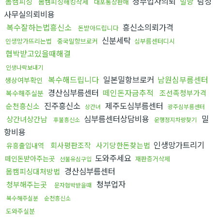
청부업자의뢰
탐정
몸캠피싱
밀항
몸캠피싱해킹삭제
대포통장판매
사무실의뢰비용
복수잘하는법흥신소
흥신소의뢰가격
돈받아드립니다
신분세탁
인생망가뜨리는법
중국밀항브로커
심부름센터디시
협박받고있을때해결
인생나락보내기
복수해드립니다
일본밀항브로커
남원심부름센터
생상여부확인
경산심부름센터
떼인돈자금추적
조선족청부가격
복수해주실분
진주흥신소
제주도심부름센터
순천흥신소
상간녀
광주심부름센터
심부름센터상담비용
밀
상간녀상간남
후불흥신소
운행정지차량찾기
항비용
인생망가트리기
회사평판조작
사기당한돈찾는법
유흥출입내역
도와주세요
떼인돈받아주는곳
재판증거삭제
선불유심구입
경산심부름센터
몸캠피싱대처방법
청부업자
청부해주는곳
문자협박받을때
복수해주실분
순천흥신소
도와주실분