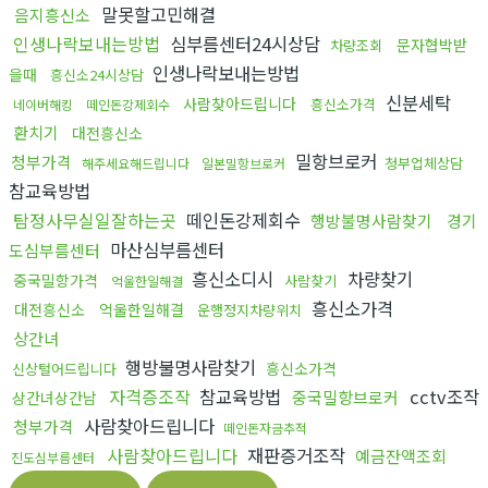
말못할고민해결
음지흥신소
인생나락보내는방법
심부름센터24시상담
문자협박받
차량조회
인생나락보내는방법
을때
흥신소24시상담
신분세탁
사람찾아드립니다
흥신소가격
네이버해킹
떼인돈강제회수
환치기
대전흥신소
밀항브로커
청부가격
청부업체상담
해주세요해드립니다
일본밀항브로커
참교육방법
탐정사무실일잘하는곳
떼인돈강제회수
행방불명사람찾기
경기
마산심부름센터
도심부름센터
흥신소디시
차량찾기
중국밀항가격
사람찾기
억울한일해결
흥신소가격
대전흥신소
억울한일해결
운행정지차량위치
상간녀
행방불명사람찾기
흥신소가격
신상털어드립니다
자격증조작
참교육방법
cctv조작
중국밀항브로커
상간녀상간남
사람찾아드립니다
청부가격
떼인돈자금추적
사람찾아드립니다
재판증거조작
예금잔액조회
진도심부름센터