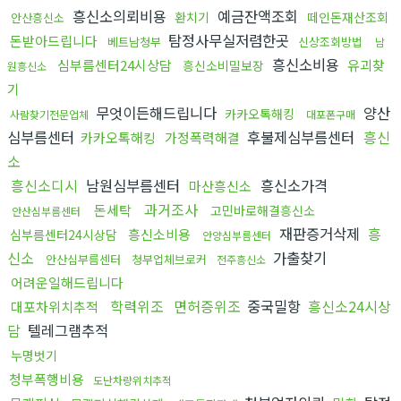
흥신소의뢰비용
예금잔액조회
환치기
떼인돈재산조회
안산흥신소
탐정사무실저렴한곳
돈받아드립니다
베트남청부
신상조회방법
남
흥신소비용
심부름센터24시상담
유괴찾
흥신소비밀보장
원흥신소
기
무엇이든해드립니다
양산
카카오톡해킹
사람찾기전문업체
대포폰구매
심부름센터
후불제심부름센터
흥신
카카오톡해킹
가정폭력해결
소
흥신소디시
남원심부름센터
흥신소가격
마산흥신소
과거조사
돈세탁
고민바로해결흥신소
안산심부름센터
재판증거삭제
흥
흥신소비용
심부름센터24시상담
안양심부름센터
신소
가출찾기
안산심부름센터
청부업체브로커
전주흥신소
어려운일해드립니다
학력위조
면허증위조
중국밀항
흥신소24시상
대포차위치추적
담
텔레그램추적
누명벗기
청부폭행비용
도난차량위치추적