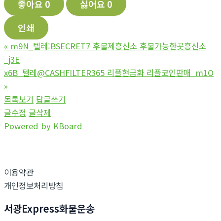
좋아요
0
싫어요
0
인쇄
«
m9N_텔레:BSECRET7 후불제흥신소 후불가능한곳흥신소
_j3E
x6B_텔레@CASHFILTER365 리플현금화 리플코인판매_m1O
»
목록보기
답글쓰기
글수정
글삭제
Powered by KBoard
이용약관
개인정보처리방침
서광Express화물운송