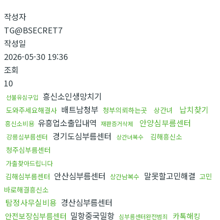
작성자
TG@BSECRET7
작성일
2026-05-30 19:36
조회
10
흥신소인생망치기
선불유심구입
배트남청부
납치찾기
도와주세요해결사
청부의뢰하는곳
상간녀
유흥업소출입내역
안양심부름센터
흥신소비용
재판증거삭제
경기도심부름센터
김해흥신소
강릉심부름센터
상간녀복수
청주심부름센터
가출찾아드립니다
안산심부름센터
말못할고민해결
김해심부름센터
고민
상간남복수
바로해결흥신소
탐정사무실비용
경산심부름센터
밀항중국밀항
안전보장심부름센터
카톡해킹
심부름센터완전범죄