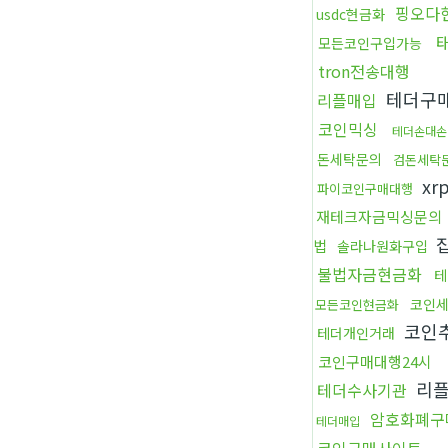
핑오다
usdc현금화
모든코인구입가능
tron전송대행
테더구
리플매입
코인믹싱
테더손대손
돈세탁문의
검돈세탁
xr
파이코인구매대행
재테크자금믹싱문의
법
솔라나원화구입
불법자금현금화
테
코인
모든코인현금화
코인
테더개인거래
코인구매대행24시
리
테더수사기관
암호화폐구
테더매입