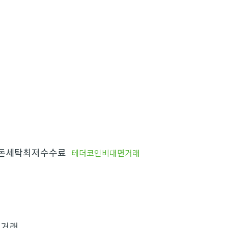
돈세탁최저수수료
테더코인비대면거래
면거래