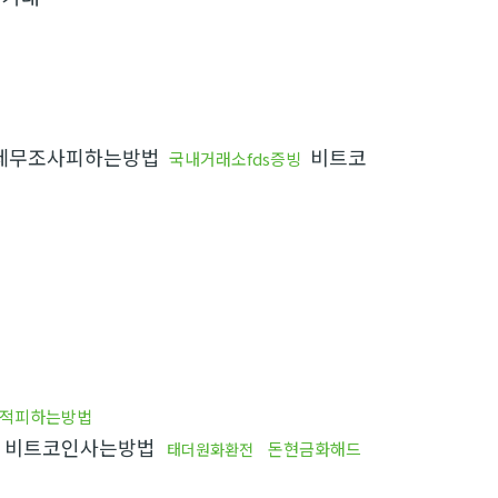
세무조사피하는방법
비트코
국내거래소fds증빙
적피하는방법
비트코인사는방법
돈현금화해드
태더원화환전