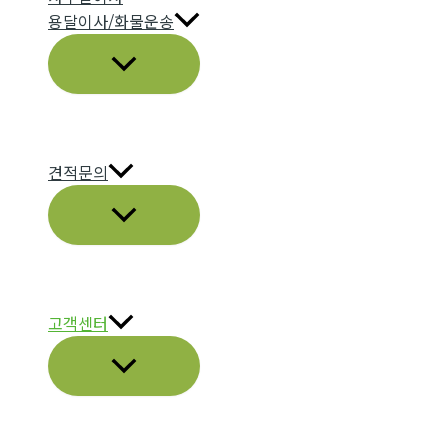
용달이사/화물운송
메
뉴
토
글
견적문의
메
뉴
토
글
고객센터
메
뉴
토
글