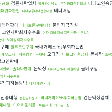
검돈세탁업체
테더코인송
현금화
탈세하는방법
돈현금화안전업체
테더매입
태더원화환전
테더무통테더전송대행
매테더판매
불법자금믹싱
테더트론구매대행
코인세탁최저수수료
이더리움리플코인구매
돈믹싱
fx믹싱최저수수료
문의
p구매
국내거래소fds우회하는법
알트코인구매
오다집
돈세탁
비트코인현금화
세무조사피하는방법
돈세탁
코인
잡코인판매
돈믹싱
블테구입
솔라나판매
더판매
리플매입
테더개인거래
세탁최저수수료
추적피하는방법
테더개인거래
플전송대행
검돈믹싱업체
국내거래소fds우회하는법
돈현금화문의
매대행
이더리움리플
트론구매
테더돈믹싱