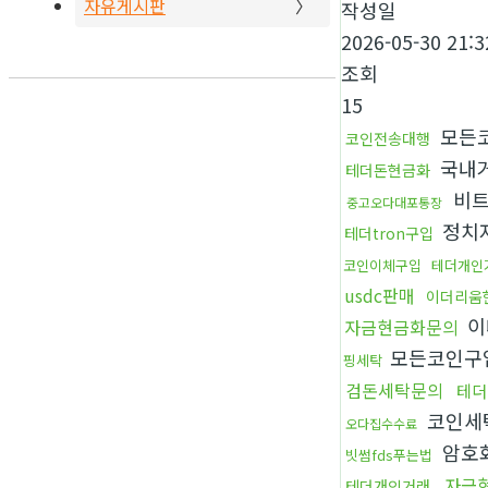
자유게시판
작성일
2026-05-30 21:3
조회
15
모든
코인전송대행
국내거
테더돈현금화
비트
중고오다대포통장
정치
테더tron구입
코인이체구입
테더개인
usdc판매
이더리움
이
자금현금화문의
모든코인구
핑세탁
검돈세탁문의
테더
코인세
오다집수수료
암호
빗썸fds푸는법
자금
테더개인거래