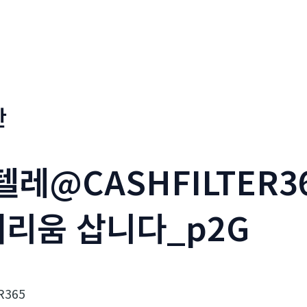
판
텔레@CASHFILTER
더리움 삽니다_p2G
R365