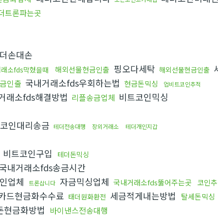
더트론파는곳
더손대손
핑오다세탁
해외선물현금인출
래소fds막혔을때
해외선물현금인출
국내거래소fds우회하는법
금인출
현금돈믹싱
업비트코인추적
거래소fds해결방법
비트코인믹싱
리플송금업체
코인대리송금
테더전송대행
장외거래소
테더개인지갑
비트코인구입
테더돈믹싱
국내거래소fds송금시간
코인업체
자금믹싱업체
국내거래소fds뚫어주는곳
코인추
트론삽니다
카드현금화수수료
세금적게내는방법
탈세돈믹싱
태더원화환전
돈현금화방법
바이낸스전송대행