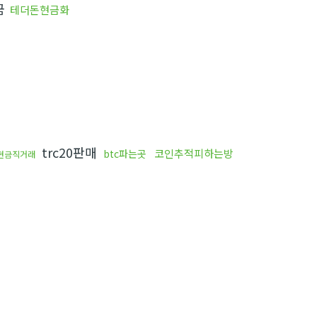
금
테더돈현금화
trc20판매
코인추적피하는방
btc파는곳
현금직거래