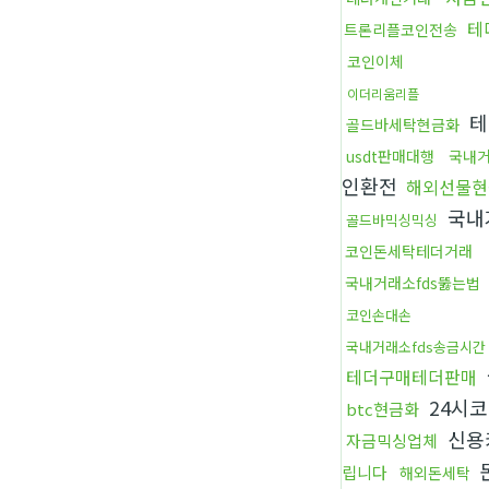
테
트론리플코인전송
코인이체
이더리움리플
테
골드바세탁현금화
usdt판매대행
국내거
인환전
해외선물현
국내
골드바믹싱믹싱
코인돈세탁테더거래
국내거래소fds뚫는법
코인손대손
국내거래소fds송금시간
테더구매테더판매
24시
btc현금화
신용
자금믹싱업체
립니다
해외돈세탁