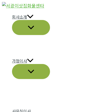
콘
텐
회사소개
츠
메
로
뉴
건
토
너
글
뛰
기
가정이사
메
뉴
토
글
사무실이사