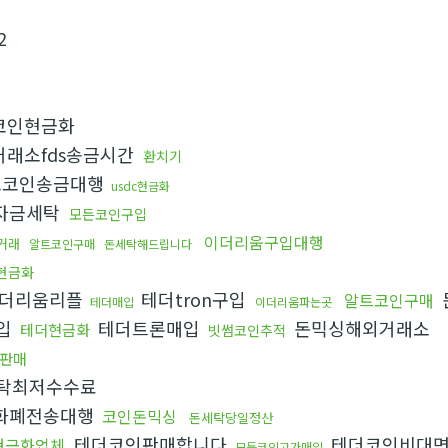
2
코인현금화
래소fds송금시간
환치기
코인송금대행
usdc현금화
자금세탁
모든코인구입
이더리움구입대행
거래
알트코인구매
돈세탁해드립니다
현금화
더리움리플
테더tron구입
알트코인구매
테더매입
이더리움파는곳
입
테더트론매입
돈믹싱해외거래소
테더현금화
빗썸코인추적
판매
탁최저수수료
화폐전송대행
코인돈믹싱
돈세탁당일정산
테더코인판매합니다
테더코인비대
현금화업체
모든코인고가매입