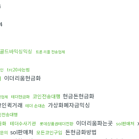
4
4
골드바믹싱믹싱
트론 리플 전송업체
trc20사는법
인
이더리움현금화
매
현금돈현금화
코인전송대행
테더현금화
인업체
코인퀵거래
가상화폐자금믹싱
테더 손대손
인전송대행
이더리움파는곳
금화
테더수사기관
sol판매처
롯데상품권테더전환
sol판매처
돈현금화방법
모든코인구입
문의