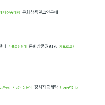
문화상품권코인구매
테더전송대행
판매
문화상품권91%
카드로코인
리플코인판매
정치자금세탁
자금믹싱문의
tron구입
fx
ds푸는법