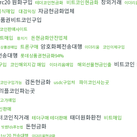
rc20 원화구입
장외거래
비트코인현금화
테더코인현금화
이더리
자금현금화업체
레식매입
대검믹싱
품권비트코인구입
코인판매사이트
트매입
돈현금화안전업체
환치기
암호화폐전송대행
트론구매
이더리움
코인이체구입
데상품권매입
전송대행
롯데상품권현금화94%
비트코인
구입
코인해외지갑 매입
해외선물현금인출
이더리움매입
검돈현금화
파이코인사는곳
usdc구입처
코인구입가능
리플코인파는곳
고가매입
인판매
더코인직거래
태더원화환전
비트매입
테더구매 테더판매
돈현금화
빗썸fds푸는법
trc20 전송대행
이더리움현금화