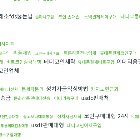
래소fds뚫는법
테더무통
코인 손대손
소액결제테더구매
솔라나구입
매사이트
리플매입
트론리플전송업체
휴대폰결제코인구매
ol구입
코인구매사이트
테더코인세탁
이더리움
래
비트코인송금대행
휴대폰결제비트구입
코인업체
정치자금믹싱방법
카지노현금화
돈세탁문의
제테더전환
리송금
usdc판매처
문화상품권테더전송
이더리움구매
코인구매대행 24시
정치자금세탁
중고오다대포통장
20코인전송대행
빗썸f
usdt판매대행
테더코인이체구입
더무통테더전송대행
낸스구입대행