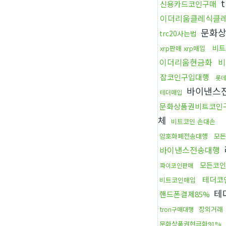
t
신용카드코인구매
이더리움클레식클
문화상
trc20사는법
비트
xrp판매 xrp매입
이더리움현금화
비
잡코인구입대행
롯
바이낸스
테더매입
문화상품권비트코인
체
비트코인 손대손
암호화폐전송대행
모든
바이낸스전송대행
모든코인
파이코인판매
테더코
비트코인매입
테
핸드폰결제85%
장외거래
tron구매대행
문화상품권현금화91%