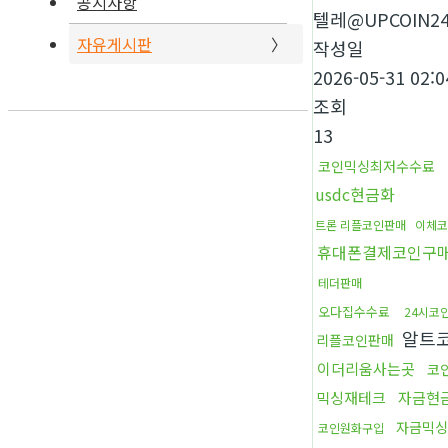
공지사항
텔레@UPCOIN2
자유게시판
작성일
2026-05-31 02:0
조회
13
코인믹싱최저수수료
usdc현금화
트론 리플코인판매
이체코
휴대폰결제코인구
테더판매
오다집수수료
24시코
알트
리플코인판매
이더리움사는곳
코
믹싱재테크
자금현
자금믹싱
코인원화구입