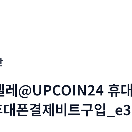
판
_텔레@UPCOIN24 
휴대폰결제비트구입_e3