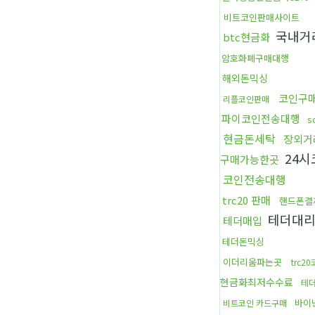
비트코인판매사이트
국내거
btc현금화
암호화폐구매대행
해외돈믹싱
코인구
리플코인판매
파이코인전송대행
s
현금돈세탁
장외거
24시
구매가능한곳
코인전송대행
trc20 판매
핸드폰결
테더대
테더매입
테더돈믹싱
이더리움파는곳
trc
현금화최저수수료
테
바이
비트코인 카드구매