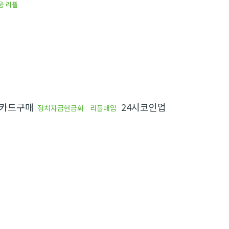
움 리플
 카드구매
24시코인업
정치자금현금화
리플매입