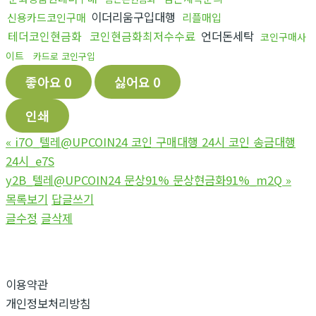
이더리움구입대행
신용카드코인구매
리플매입
테더코인현금화
코인현금화최저수수료
언더돈세탁
코인구매사
이트
카드로 코인구입
좋아요
0
싫어요
0
인쇄
«
i7O_텔레@UPCOIN24 코인 구매대행 24시 코인 송금대행
24시_e7S
y2B_텔레@UPCOIN24 문상91% 문상현금화91%_m2Q
»
목록보기
답글쓰기
글수정
글삭제
이용약관
개인정보처리방침