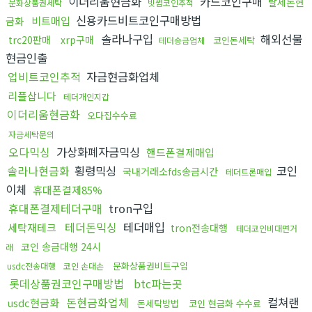
이더리움현금화
카드코인구매
탈세돈현
문화상품권세탁
빗썸코인추적
신용카드비트코인구매방법
비트매입
금화
솔라나구입
해외선물
trc20판매
xrp구매
코인돈세탁
테더송금업체
현금인출
업비트코인추적
자금현금화업체
리플삽니다
테더개인지갑
이더리움현금화
오다집수수료
자금세탁문의
오다믹싱
가상화폐자금믹싱
핸드폰결제매입
솔라나현금화
횡령믹싱
코인
국내거래소fds송금시간
테더트론매입
이체
휴대폰결제85%
휴대폰결제테더구매
tron구입
테더돈믹싱
테더매입
세탁재테크
tron전송대행
테더코인비대면거
코인 송금대행 24시
래
문화상품권비트구입
usdc전송대행
코인 손대손
롯데상품권코인구매방법
btc파는곳
돈현금화업체
컬쳐랜
usdc현금화
돈세탁방법
코인 현금화 수수료