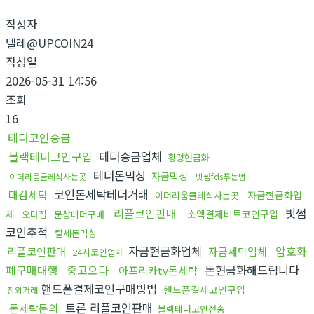
작성자
텔레@UPCOIN24
작성일
2026-05-31 14:56
조회
16
테더코인송금
블랙테더코인구입
테더송금업체
횡령현금화
테더돈믹싱
자금믹싱
이더리움클레식사는곳
빗썸fds푸는법
코인돈세탁테더거래
대검세탁
자금현금화업
이더리움클레식사는곳
리플코인판매
빗썸
체
소액결제비트코인구입
오다집
문상테더구매
코인추적
탈세돈믹싱
자금현금화업체
암호화
리플코인판매
자금세탁업체
24시코인업체
폐구매대행
중고오다
돈현금화해드립니다
아프리카tv돈세탁
핸드폰결제코인구매방법
핸드폰결제코인구입
장외거래
트론 리플코인판매
돈세탁문의
블랙테더코인전송