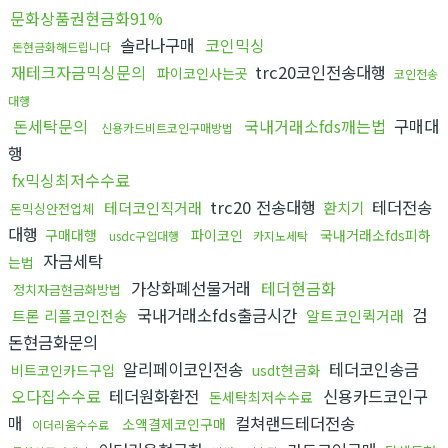
문화상품권현금화91%
솔라나구매
코인믹싱
돈현금화해드립니다
재테크자금믹싱문의
trc20코인전송대행
파이코인사는곳
코인전송
대행
돈세탁문의
국내거래소fds깨는법
구매대
신용카드비트코인구매방법
행
fx믹싱최저수수료
trc20 전송대행
테더전송
테더코인직거래
환치기
돈믹싱안전업체
대행
구매대행
파이코인
국내거래소fds피하
usdc구입대행
카지노세탁
자금세탁
는법
가상화폐선물거래
테더현금화
정치자금현금화방법
국내거래소fds출금시간
검
트론 리플코인전송
알트코인퀵거래
돈현금화문의
알리페이코인전송
테더코인송금
비트코인카드구입
usdt현금화
오다집수수료
테더원화환전
신용카드코인구
돈세탁최저수수료
매
컬쳐랜드테더전송
소액결제코인구매
이더리움수수료