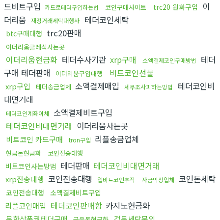
드비트구입
이
trc20 원화구입
코인구매사이트
카드로테더구입하는법
더리움
테더코인세탁
재정거래세탁대행사
trc20판매
btc구매대행
이더리움클레식사는곳
이더리움현금화
테더수사기관
xrp구매
테더
소액결제코인구매방법
구매 테더판매
비트코인선물
이더리움구입대행
소액결제매입
테더코인비
xrp구입
테더송금업체
세무조사피하는방법
대면거래
소액결제비트구입
테더코인계좌이체
테더코인비대면거래
이더리움사는곳
리플송금업체
비트코인 카드구매
tron구입
현금돈현금화
코인전송대행
테더판매
테더코인비대면거래
비트코인사는방법
코인전송대행
코인돈세탁
xrp전송대행
업비트코인추적
자금믹싱업체
코인전송대행
소액결제비트구입
테더코인판매함
카지노현금화
리플코인매입
문화상품권테더구매
검돈세탁문의
금은돈현금화