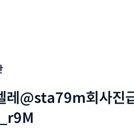
판
_텔레@sta79m회사
_r9M