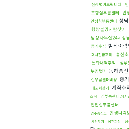
신상털어드립니다
인
안
포항심부름센터
성남
안성심부름센터
행방불명사람찾기
탐정사무실24시상
범죄이력
증거수집
흥신소
회사진급조작
통화내역추적
심부
동해흥신
누명벗기
증
심부름센터비용
계좌추
대포차찾기
심부름센터24시
조작
천안심부름센터
인생나락
경주흥신소
상
사람찾기
몸캠피싱