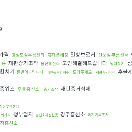
9
가격
밀항브로커
진도심부름센터
경상도심부름센터
휴대폰해킹
재판증거조작
고민해결해드립니다
심
비용
울산흥신소
납치찾기
환치기
후불
돈받아드립니다
도와주세요
떼인돈불법회수
재판증거삭제
증위조
재판증거삭제
후불흥신소
증거조작
장심부름센터
청부업자
경주흥신소
과거기록조사
의뢰가격
흥신소저렴한곳
장흥신소