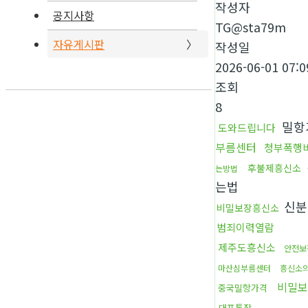
작성자
공지사항
TG@sta79m
자유게시판
작성일
2026-06-01 07:0
조회
8
밀항
도와드립니다
부름센터
청부폭행
후불제흥신소
는방법
는법
신분
비밀보장흥신소
범죄이력열람
제주도흥신소
안전보
마산심부름센터
흥신소
비밀보
중국밀항가격
대포통장