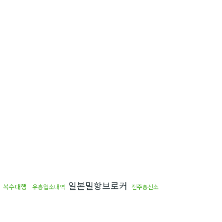
소
일본밀항브로커
복수대행
유흥업소내역
전주흥신소