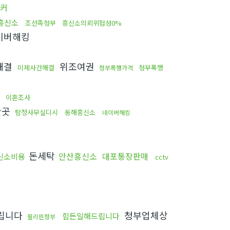
커
흥신소
조선족청부
흥신소의뢰위험성0%
이버해킹
해결
위조여권
미제사건해결
청부폭행
청부폭행가격
매
이혼조사
한곳
탐정사무실디시
동해흥신소
네이버해킹
돈세탁
안산흥신소
대포통장판매
신소비용
cctv
립니다
청부업체상
힘든일해드립니다
필리핀청부