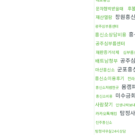
후
문자협박받을때
창원흥
재산열람
광주심부름센터
흥
흥신소상담비용
공주심부름센터
재판증거삭제
심부름
공주심
배트남청부
군포흥
마산흥신소
흥신소이용후기
전라
몸캠
흥신소저렴한곳
미수금
흥신소비용
사람찾기
인생나락보
탐정사
카카오톡해킹
진주흥신소
탐정사무실24시상담