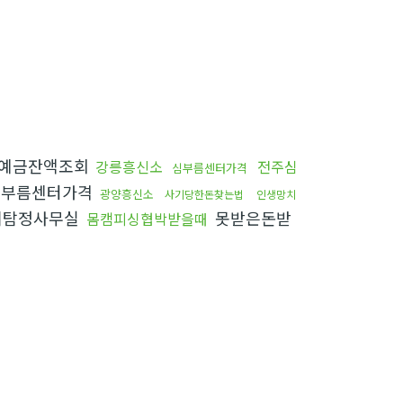
예금잔액조회
강릉흥신소
전주심
심부름센터가격
부름센터가격
광양흥신소
사기당한돈찾는법
인생망치
제탐정사무실
못받은돈받
몸캠피싱협박받을때