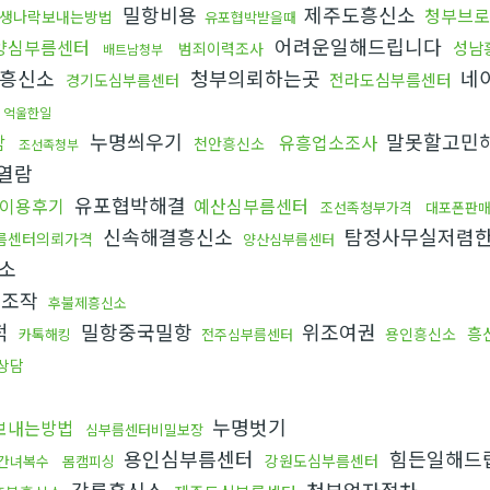
밀항비용
제주도흥신소
청부브로
생나락보내는방법
유포협박받을때
어려운일해드립니다
양심부름센터
성남
범죄이력조사
배트남청부
흥신소
청부의뢰하는곳
네
전라도심부름센터
경기도심부름센터
억울한일
누명씌우기
말못할고민
담
유흥업소조사
천안흥신소
조선족청부
열람
유포협박해결
이용후기
예산심부름센터
조선족청부가격
대포폰판
신속해결흥신소
탐정사무실저렴
름센터의뢰가격
양산심부름센터
소
거조작
후불제흥신소
적
밀항중국밀항
위조여권
흥
용인흥신소
카톡해킹
전주심부름센터
상담
누명벗기
보내는방법
심부름센터비밀보장
용인심부름센터
힘든일해드
강원도심부름센터
간녀복수
몸캠피싱