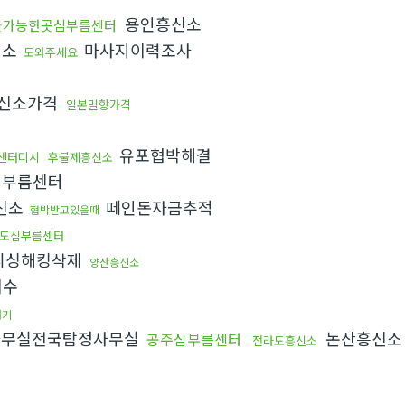
용인흥신소
불가능한곳심부름센터
신소
마사지이력조사
도와주세요
신소가격
일본밀항가격
유포협박해결
센터디시
후불제흥신소
부름센터
신소
떼인돈자금추적
협박받고있을때
도심부름센터
피싱해킹삭제
양산흥신소
회수
내기
무실전국탐정사무실
논산흥신
공주심부름센터
전라도흥신소