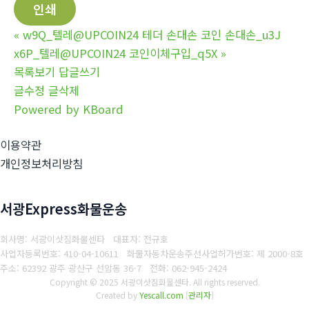
인쇄
«
w9Q_텔레@UPCOIN24 테더 손대손 코인 손대손_u3J
x6P_텔레@UPCOIN24 코인이체구입_q5X
»
목록보기
답글쓰기
글수정
글삭제
Powered by KBoard
이용약관
개인정보처리방침
서광Express화물운송
회사명: 서광이삿짐화물센타 대표자: 전규호
사업자등록번호: 410-04-10611
화물자동차운송주선사업허가번호: 제 2000-8호
주소: 62392 광주 광산구 선암동 36-7
전화: 062-945-2424
Copyright © 2025 서광이삿짐화물센타. All rights reserved.
Created by
Yescall.com
[
관리자
]