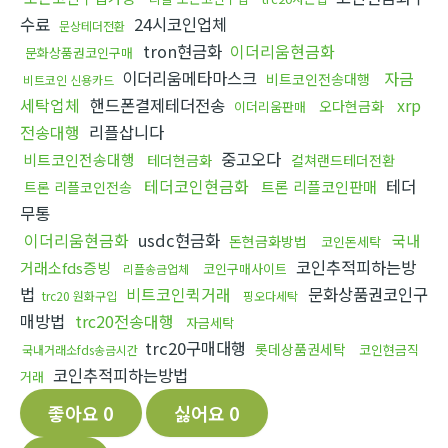
수료
24시코인업체
문상테더전환
tron현금화
이더리움현금화
문화상품권코인구매
이더리움메타마스크
자금
비트코인전송대행
비트코인 신용카드
세탁업체
핸드폰결제테더전송
xrp
오다현금화
이더리움판매
전송대행
리플삽니다
중고오다
비트코인전송대행
테더현금화
컬쳐랜드테더전환
테더코인현금화
테더
트론 리플코인판매
트론 리플코인전송
무통
이더리움현금화
usdc현금화
국내
돈현금화방법
코인돈세탁
코인추적피하는방
거래소fds증빙
코인구매사이트
리플송금업체
법
비트코인퀵거래
문화상품권코인구
trc20 원화구입
핑오다세탁
매방법
trc20전송대행
자금세탁
trc20구매대행
롯데상품권세탁
코인현금직
국내거래소fds송금시간
코인추적피하는방법
거래
좋아요
0
싫어요
0