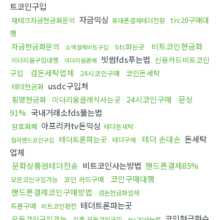
트코인구입
자금믹싱
trc20구매대
재테크자금현금화문의
휴대폰결제테더전환
행
비트코인현금화
자금현금화문의
btc파는곳
소액결제비트구입
빗썸fds푸는법
신용카드비트코인
이더리움구입대행
이더리움판매
검돈세탁업체
구입
코인돈세탁
24시코인구매
usdc구입처
테더현금화
24시코인구매
문상
횡령현금화
이더리움클레식사는곳
91%
국내거래소fds뚫는법
아프리카tv돈믹싱
암호화폐
테더돈세탁
테더 손대손
돈세탁
테더트론파는곳
테더구매
컬쳐랜드코인구입
업체
문화상품권테더전송
비트코인사는방법
핸드폰결제85%
코인구매대행
코인 카드구매
모든코인구입가능
핸드폰결제코인구매방법
검돈현금화업체
테더트론파는곳
트론구매
비트코인환전
코인현금화수
모든코인구입가능
리플 모든코인구입
trc20사는법