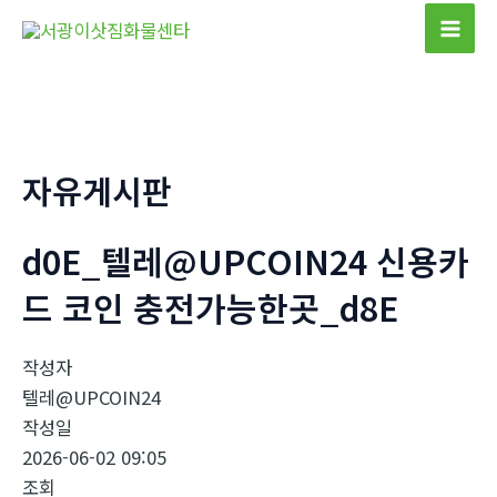
콘
텐
Mai
츠
Men
로
건
너
자유게시판
뛰
기
d0E_텔레@UPCOIN24 신용카
드 코인 충전가능한곳_d8E
작성자
텔레@UPCOIN24
작성일
2026-06-02 09:05
조회