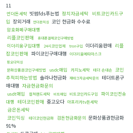
11
빗썸fds푸는법
정치자금세탁
비트코인카드구
언더돈세탁
입
장외거래
코인 현금화 수수료
언더돈믹싱
암호화폐구매대행
리플코인판매
휴대폰결제코인구매방법
이더리움판매
리플
이더리움구입대행
24시코인업체
tron구입
잡코인판매
파이코인구매대행
이더리움메타마스크
핑오다믹싱
코인
usdc매입
카지노세탁
문화상품권코인구매방법
테더 손대손
추적피하는방법
솔라나현금화
테더트론구
재테크자금세탁문의
매대행
자금현금화문의
usdt매입
파이코인전송
컬쳐랜드세탁
비트코인카드구입
비트매입
테더코인판매
중고오다
대행
아프리카tv돈세탁
금은돈세탁
코인믹싱
문화상품권현금화
검돈현금화문의
테더코인현금화
91%