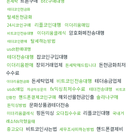
트론구매
btc구매대행
돈세탁
테더코인현금화
탈세돈현금화
리플코인대행
이더리움매입
24시코인구매
암호화폐전송대행
이더리움클레식
비트코인전송대행
탈세하는방법
테더코인판매
usdt판매대행
테더전송대행
잡코인구입대행
이더리움판매
장외거래업체
돈현금화최저
돈세탁해드립니다
수수료
돈세탁업체
비트코인전송대행
테더송금업체
이더리움현금화
fx믹싱최저수수료
usdc매입
테더전송대행
자금믹싱문의
비트코
해외선물현금인출
솔라나구매
핸드폰결제코인구매
인환전
문화상품권테더전송
돈믹싱방법
핑돈믹싱
리플코인대행
오다집수수료
이더리움클레식
국내거
래소fds막혔을때
비트코인사는법
핸드폰결제비
중고오다
세무조사피하는방법