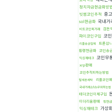
정치자금현금화방
중고
빗썸코인추적
국내거
sol현금화
검돈
비트코인퀵거래
코인
파이코인구입
트론삽
리플송금업체
횡령현금화
코인송
코인무
믹싱재테크
xrp판매
코인추적피하는방법
리플코인매
탈세돈세탁
국내거래소fds우회하는법
테더코인이체구입
이더리움판매
핑현
가상
믹싱재테크