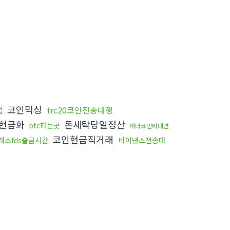
코인믹싱
법
trc20코인전송대행
c현금화
돈세탁당일정산
btc파는곳
테더코인비대면
코인현금직거래
래소fds출금시간
바이낸스전송대