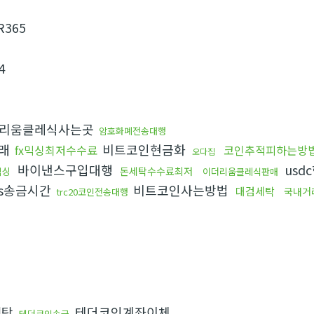
R365
4
리움클레식사는곳
암호화폐전송대행
래
비트코인현금화
fx믹싱최저수수료
코인추적피하는방
오다집
바이낸스구입대행
usd
돈세탁수수료최저
믹싱
이더리움클레식판매
s송금시간
비트코인사는방법
대검세탁
국내거
trc20코인전송대행
세탁
테더코인계좌이체
테더코인송금