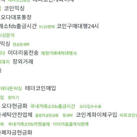
코인믹싱
법
오다대포통장
래소fds출금시간
코인구매대행24시
trc20판매
믹싱문의
믹싱
현금돈세탁
이더리움전송
니다
재정거래세탁대행사
장외거래
금대리
통
테더코인매입
테더돈믹싱
입
환치기
오다현금화
국내거래소fds출금시간
오다집수수료
돈세탁안전업체
코인계좌이체구입
비트코인
불법자금현금화
핑세탁
국내거래소fds막혔을때
이더리움클레식판매
금화
화폐자금현금화