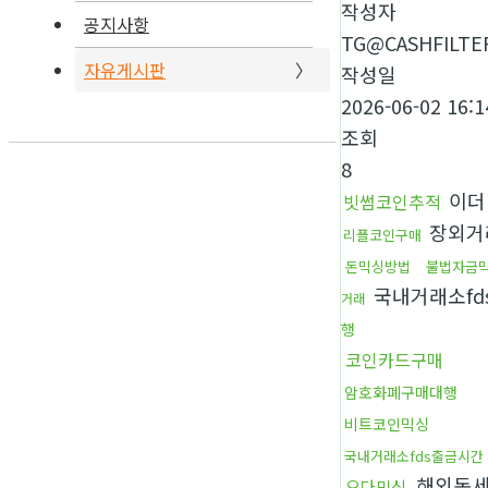
작성자
공지사항
TG@CASHFILTE
자유게시판
작성일
2026-06-02 16:1
조회
8
이더
빗썸코인추적
장외거
리플코인구매
돈믹싱방법
불법자금
국내거래소fd
거래
행
코인카드구매
암호화폐구매대행
비트코인믹싱
국내거래소fds출금시간
해외돈
오다믹싱