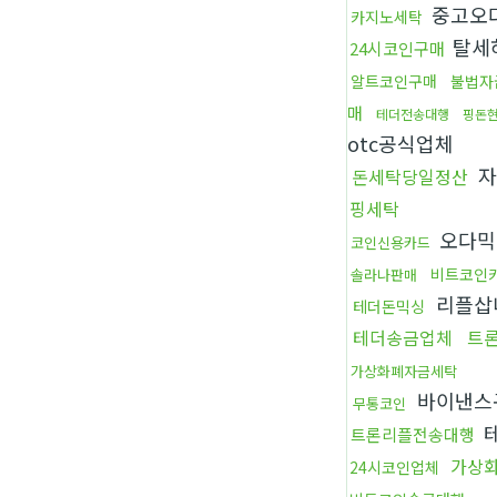
중고오
카지노세탁
탈세
24시코인구매
알트코인구매
불법자
매
테더전송대행
핑돈
otc공식업체
자
돈세탁당일정산
핑세탁
오다
코인신용카드
비트코인
솔라나판매
리플삽
테더돈믹싱
테더송금업체
트
가상화폐자금세탁
바이낸스
무통코인
트론리플전송대행
가상
24시코인업체