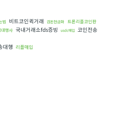
비트코인퀵거래
트론리플코인판
는법
검돈현금화
국내거래소fds증빙
코인전송
싱대행사
usdc매입
송대행
리플매입