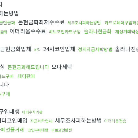
다
하는방법
돈현금화최저수수료
금현금화
카드로테더구입하
세무조사피하는방법
이더리움수수료
솔라나현금화
비트코인카드구입
재정거래믹
현금화
금현금화업체
24시코인업체
솔라나전
정치자금세탁방법
세탁
믹싱
오다세탁
돈현금화해드립니다
테더판매
카드구매
니다
론구매
구입대행
테더수사기관
테더코인매입
세무조사피하는방법
자금세탁업체
이더리움전송
화폐선물거래
코인구매대행
비트코인환전