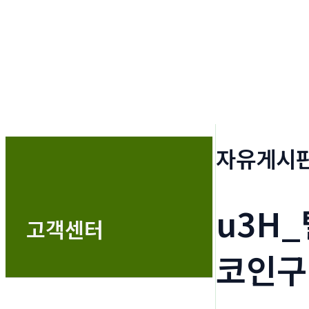
자유게시
u3H_
고객센터
코인구