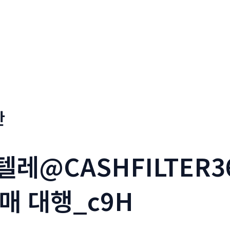
판
텔레@CASHFILTER
매 대행_c9H