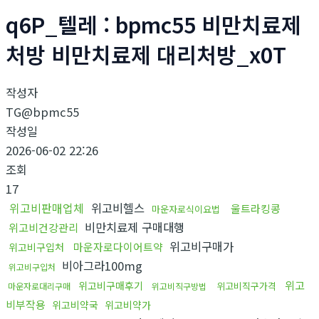
q6P_텔레 : bpmc55 비만치료제
처방 비만치료제 대리처방_x0T
작성자
TG@bpmc55
작성일
2026-06-02 22:26
조회
17
위고비판매업체
위고비헬스
울트라킹콩
마운자로식이요법
비만치료제 구매대행
위고비건강관리
위고비구매가
마운자로다이어트약
위고비구입처
비아그라100mg
위고비구입처
위고
위고비구매후기
위고비직구가격
마운자로대리구매
위고비직구방법
비부작용
위고비약국
위고비약가