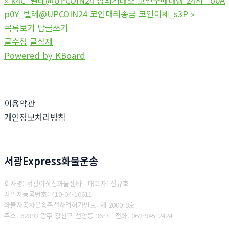
p0Y_텔레@UPCOIN24 코인대리송금 코인이체_s3P
»
목록보기
답글쓰기
글수정
글삭제
Powered by KBoard
이용약관
개인정보처리방침
서광Express화물운송
회사명: 서광이삿짐화물센타 대표자: 전규호
사업자등록번호: 410-04-10611
화물자동차운송주선사업허가번호: 제 2000-8호
주소: 62392 광주 광산구 선암동 36-7
전화: 062-945-2424