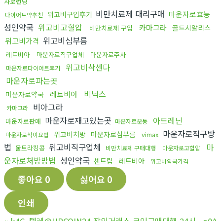
자로런닝
비만치료제 대리구매
마운자로효능
위고비구입후기
다이어트약추천
성인약국
위고비고혈압
카마그라
골드시알리스
비만치료제 구입
위고비심부름
위고비가격
레트비아
마운자로직구업체
마운자로주사
위고비삭센다
마운자로다이어트후기
마운자로파는곳
비닉스
레트비아
마운자로약국
비아그라
카마그라
마운자로재고있는곳
아드레닌
마운자로판매
마운자로운동
마운자로직구방
위고비처방
마운자로심부름
vimax
마운자로식이요법
법
위고비직구업체
마
울트라킹콩
비만치료제 구매대행
마운자로고혈압
운자로처방방법
성인약국
센트립
레트비아
위고비약국가격
좋아요
0
싫어요
0
인쇄
«
k4C_텔레@UPCOIN24 장외거래소 코인구매대행 24시 _o0A