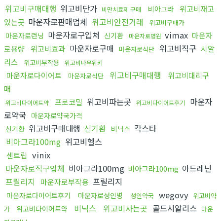
위고비구매대행
위고비단가
위고비재고
비아그라
비만치료제 구매
마운자로판매업체
위고비안전거래
있는곳
위고비구매가
마운자로구입처
vimax
마운자
마운자로런닝
신기환
마운자로병원
마운자로구매
위고비직구
로용량
위고비효과
시알
마운자로식단
리스
위고비부작용
위고비나무위키
위고비구매대행
마운자로다이어트
위고비대리구
마운자로식단
매
위고비파는곳
마운자
프로코밀
위고비다이어트약
위고비다이어트후기
로약국
마운자로약국가격
위고비구매대행
신기환
칵스타
신기환
비닉스
비아그라100mg
위고비헬스
vinix
센트립
마운자로직구업체
비아그라100mg
아드레닌
비아그라100mg
프릴리지
프릴리지
마운자로부작용
wegovy
마운자로다이어트후기
마운자로성인병
성인약국
위고비약
비닉스
위고비사는곳
골드시알리스
위고비다이어트약
가
마운