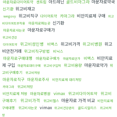
아드레닌
골드비아그라
마운자로약국
마운자로다이어트약
센트립
위고비재고
신기환
위고비직구
비만치료제 구매
카마그라
다이어트약
wegovy
위고
신기환
마운자로파는곳
비다이어트부작용
마운자로구매가
마운자로사는곳
위고비건강
위고비성인병
위고비가격
위고비병원
위고
비맥스
다이어트약
비안전거래
위고비직구방법
비닉스
비만치료
마운자로구매대행
비맥스
마운자로구매가
마운자로단가
제 구입
마운자로약가
위고비용량
위
마운자로대리구매
위고비구입처
고비구매후기
위고비처방
마운자로직구
마운자로주사
비만치료제 대리처방
위고비처방
카마그라
vimax
위고비다이어트약
위고비
비만치료제 처방
마운자로병원
위고비가격
마운자로 가격 비교
구매후기
위고비헬스
비만치료제
vimax
구매대행
위고비사는곳
골드시알리스
위고비건강관리
위고비처
방