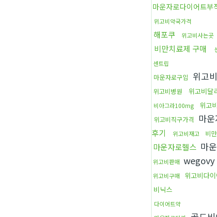
마운자로다이어트부
위고비약국가격
해포쿠
위고비사는곳
비만치료제 구매
센트립
위고비
마운자로구입
위고비달
위고비병원
위고
비아그라100mg
마운
위고비직구가격
후기
비만
위고비재고
마운
마운자로헬스
wegovy
위고비판매
위고비다이
위고비구매
비닉스
다이어트약
골드비