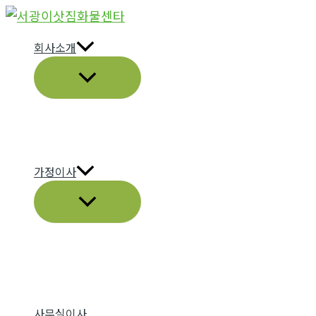
콘
텐
회사소개
츠
메
로
뉴
건
토
너
글
뛰
기
가정이사
메
뉴
토
글
사무실이사