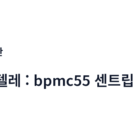
판
텔레 : bpmc55 센