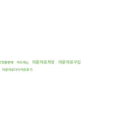
마운자로처방
마운자로구입
로정품판매
아드레닌
매
마운자로다이어트후기