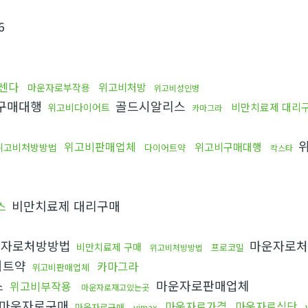
6
센다
위고비처방
마운자로부작용
위고비성인병
구매대행
골드시알리스
비만치료제 대리
위고비다이어트
카마그라
위
위고비판매업체
위고비구매대행
위고비처방방법
다이어트약
칵스타
비만치료제 대리구매
스
자로처방방법
마운자로
비만치료제 구매
프로코밀
위고비처방방법
어트약
카마그라
위고비판매업체
스
마운자로판매업체
위고비부작용
마운자로재고있는곳
마운자로구매
마운자로가격
마운자로식단
마운자로구매
vimax