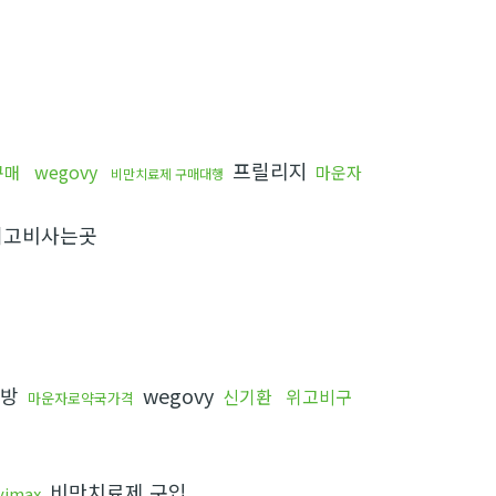
프릴리지
wegovy
구매
마운자
비만치료제 구매대행
고비사는곳
처방
wegovy
신기환
위고비구
마운자로약국가격
비만치료제 구입
vimax