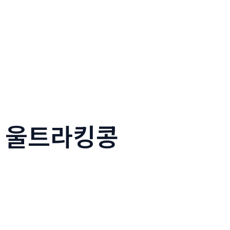
트립 울트라킹콩