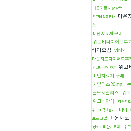
마운자로처방방법
마운
위고비정품판매
스
비만치료제 구매
위고비다이어트후
식이요법
vinix
마운자로다이어트후
위고
위고비구입후기
비만치료제 구매
시알리스20mg
센
골드시알리스
위고
위고비판매
마운자로
비아
위고비국내출시
마운자로
프로코밀
glp-1 비만치료제
위고