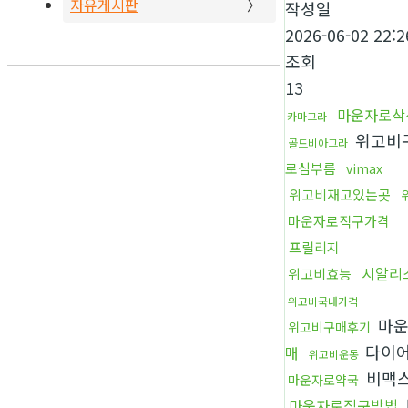
자유게시판
작성일
2026-06-02 22:2
조회
13
마운자로삭
카마그라
위고비
골드비아그라
로심부름
vimax
위고비재고있는곳
마운자로직구가격
프릴리지
시알리
위고비효능
위고비국내가격
마운
위고비구매후기
다이
매
위고비운동
비맥
마운자로약국
마운자로직구방법