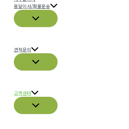
용달이사/화물운송
메
뉴
토
글
견적문의
메
뉴
토
글
고객센터
메
뉴
토
글