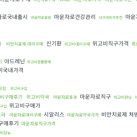
자로국내출시
마운자로건강관리
마운
마운자로용량
다이어트약추천
신기환
위고비직구가격
기
프
비만치료제 대리구매
위고비대리구매
아드레닌
기
위고비정품판매
비국내가격
트립
위고비구입
마운자로직구
비구매후기
위고비약국
마운자로효과
위고비런닝
위고비구매가
구입
시알리스
비만치료제 처
그라
마운자로대리구매
마운자로약국가격
구매후기
마운자로직구가격
비당뇨