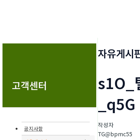
자유게시
s1O_
고객센터
_q5G
작성자
공지사항
TG@bpmc55