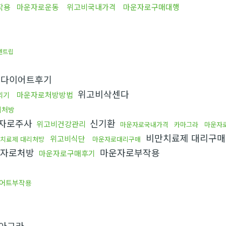
작용
마운자로운동
위고비국내가격
마운자로구매대행
센트립
다이어트후기
위고비삭센다
마운자로처방방법
리기
비처방
자로주사
신기환
위고비건강관리
마운자로국내가격
카마그라
마운자
비만치료제 대리구
위고비식단
치료제 대리처방
마운자로대리구매
자로처방
마운자로부작용
마운자로구매후기
어트부작용
아그라