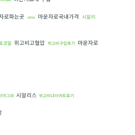
자로파는곳
마운자로국내가격
시알리
vinix
위고비고혈압
마운자로
로코밀
위고비구입후기
시알리스
비아그라
위고비다이어트후기
방