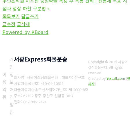
우먼온리원 미프진 중절약물 복용 후 복통 관리 | 진통제 복용 시
점과 정상 하혈 구분법
»
목록보기
답글쓰기
글수정
글삭제
Powered by KBoard
서광Express화물운송
개
Copyright © 2025 서광이
인
삿짐화물센타. All rights
reserved.
이
정
회사명: 서광이삿짐화물센타 대표자: 전규호
Created by
Yescall.com
[
용
보
사업자등록번호: 410-04-10611
리자
]
약
처
화물자동차운송주선사업허가번호: 제 2000-8호
주소: 62392 광주 광산구 선암동 36-7
관
리
전화: 062-945-2424
방
침