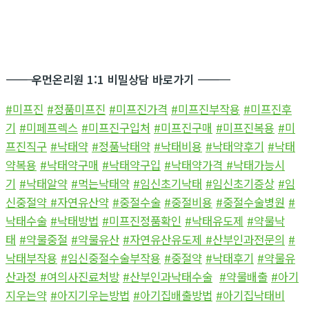
―――――――――――
우먼온리원 1:1 비밀상담 바로가기
―――――――――――
#미프진
#정품미프진
#미프진가격
#미프진부작용
#미프진후
기
#미페프렉스
#미프진구입처
#미프진구매
#미프진복용
#미
프진직구
#낙태약
#정품낙태약
#낙태비용
#낙태약후기
#낙태
약복용
#낙태약구매
#낙태약구입
#낙태약가격
#낙태가능시
기
#낙태알약
#먹는낙태약
#임신초기낙태
#임신초기증상
#임
신중절약
#자연유산약
#중절수술
#중절비용
#중절수술병원
#
낙태수술
#낙태방법
#미프진정품확인
#낙태유도제
#약물낙
태
#약물중절
#약물유산
#자연유산유도제
#산부인과전문의
#
낙태부작용
#임신중절수술부작용
#중절약
#낙태후기
#약물유
산과정
#여의사진료처방
#산부인과낙태수술
#약물배출
#아기
지우는약
#아지기우는방법
#아기집배출방법
#아기집낙태비