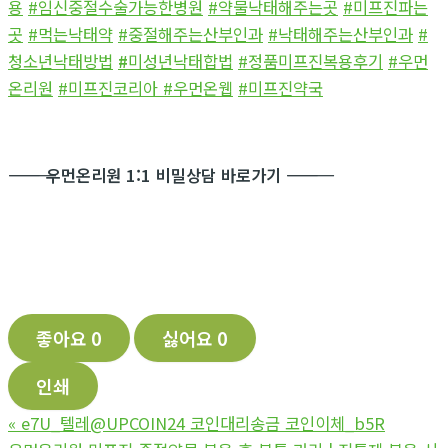
용
#임신중절수술가능한병원
#약물낙태해주는곳
#미프진파는
곳
#먹는낙태약
#중절해주는산부인과
#낙태해주는산부인과
#
청소년낙태방법
#
미성년낙태합법
#정품미프진복용후기
#우먼
온리원
#미프진코리아
#우먼온웹
#미프진약국
―――――――――――
우먼온리원 1:1 비밀상담 바로가기
―――――――――――
좋아요
0
싫어요
0
인쇄
«
e7U_텔레@UPCOIN24 코인대리송금 코인이체_b5R