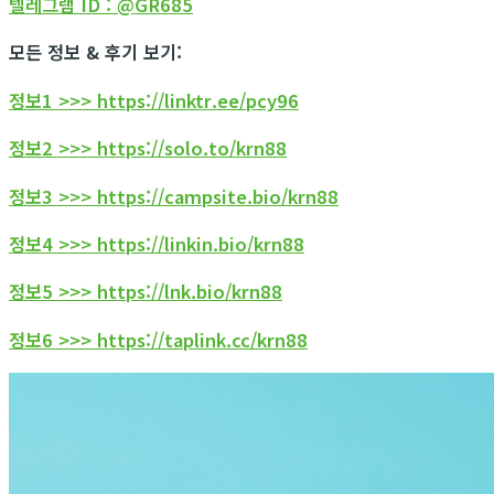
텔레그램 ID : @GR685
모든 정보 & 후기 보기:
정보1 >>> https://linktr.ee/pcy96
정보2 >>> https://solo.to/krn88
정보3 >>> https://campsite.bio/krn88
정보4 >>> https://linkin.bio/krn88
정보5 >>> https://lnk.bio/krn88
정보6 >>> https://taplink.cc/krn88