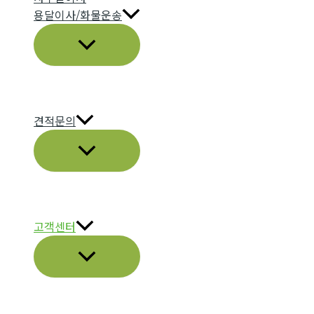
용달이사/화물운송
메
뉴
토
글
견적문의
메
뉴
토
글
고객센터
메
뉴
토
글