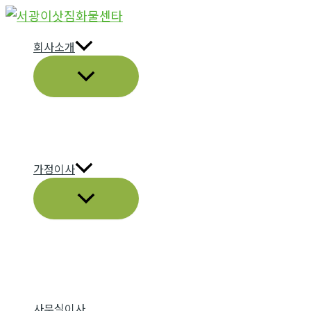
콘
텐
회사소개
츠
메
로
뉴
건
토
너
글
뛰
기
가정이사
메
뉴
토
글
사무실이사