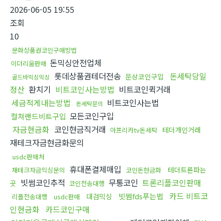
2026-06-05 19:55
조회
10
문화상품권코인구매방법
돈믹싱안전업체
이더리움판매
롯데상품권테더전송
돈세탁당일
문상코인구입
골드바믹싱믹싱
정산
환치기
비트코인사는방법
비트코인퀵거래
세금적게내는방법
비트코인사는법
돈세탁문의
모든코인구입
컬쳐랜드비트구입
자금현금화
코인현금직거래
테더개인거래
아프리카tv돈세탁
재테크자금현금화문의
usdc판매처
휴대폰결제매입
테더트론파는
재테크자금믹싱문의
코인돈현금화
빗썸코인추적
무통코인
트론리플코인판매
곳
코인전송대행
카드 비트코
빗썸fds푸는법
대검믹싱
리플전송대행
usdc판매
인현금화
카드코인구매