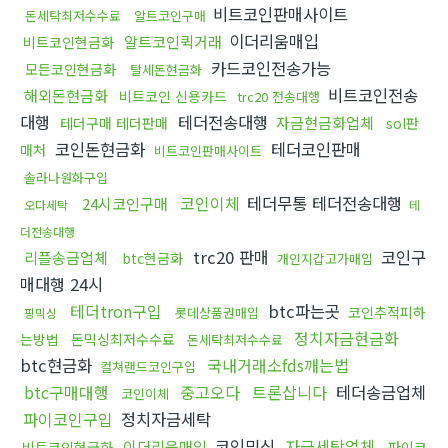
비트코인판매사이트
돈세탁최저수수료
알트코인구매
이더리움매입
알트코인퀵거래
비트코인현금화
카드코인전송가능
모든코인현금화
탈세돈현금화
비트코인전송
해외돈현금화
비트코인 신용카드
trc20 전송대행
대행
테더전송대행
자금현금화업체
테더구매 테더판매
sol판
코인돈현금화
테더코인판매
매처
비트코인판매사이트
솔라나원화구입
코인이체
테더무통 테더전송대행
24시코인구매
오다세탁
테
더전송대행
trc20 판매
코인구
리플송금업체
btc현금화
개인지갑고가매입
매대행 24시
테더tron구입
btc파는곳
코인추적피하
롯데상품권매입
핑믹싱
정치자금현금화
는방법
돈믹싱최저수수료
돈세탁최저수수료
btc현금화
국내거래소fds깨는법
컬쳐랜드코인구입
btc구매대행
중고오다
트론삽니다
테더송금업체
코인이체
파이코인구입
정치자금세탁
코인믹싱
자금세탁업체
이더리움매입
비트코인현금화
파이코