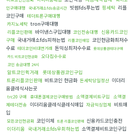
빗썸fds푸는법
핑세탁
리플
인구매대행
국내거래소fds송금시간
코인구매
테더트론구매대행
tron구매대행
카지노세탁
바이낸스구입대행
신용카드코인
리플코인판매
코인전송대행
구매
국내거래소fds피하는법
코인현금화최저수
리플코인매입
수료
돈믹싱최저수수료
테더코인비대면거래
롯데상품권테더구매
오다집수수료
카드 비트코인현금화
코인 송금대행 24시
알트코인퀵거래
롯데상품권코인구입
트론리플코인판매
비트코인 현금화
이더리
돈세탁당일정산
움클레식사는곳
소액결제비트구입
소액결
trc20 구매
휴대폰결제코인구매방법
이더리움클레식클레식매입
비트매
제테더전송
자금믹싱업체
입
코인이체
신용카드코인충전
모든코인현금화
트론 리플코인판매
이더리움
국내거래소fds우회하는법
소액결제비트코인구입