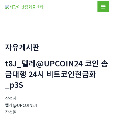
콘
텐
Mai
츠
Men
로
건
너
뛰
자유게시판
기
t8J_텔레@UPCOIN24 코인 송
금대행 24시 비트코인현금화
_p3S
작성자
텔레@UPCOIN24
작성일