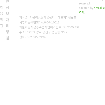
인
reserved.
이
정
Created by
Yescall.
리자
]
용
보
회사명: 서광이삿짐화물센타 대표자: 전규호
약
처
사업자등록번호: 410-04-10611
관
리
화물자동차운송주선사업허가번호: 제 2000-8호
방
주소: 62392 광주 광산구 선암동 36-7
전화: 062-945-2424
침