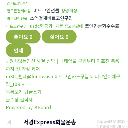
업비트코인추적
비트코인선물
횡령믹싱
핸드폰결제매입
소액결제비트코인구입
비트코인선물
usdc현금화
코인현금화수수료
리플 잡코인판매
비트코인구입
좋아요
0
싫어요
0
인쇄
«
원치않는임신 해결 상담 | 낙태약물 구입부터 미프진 복용
까지 전 과정 케어
m3C_텔레@fundwash 비트코인카드구입 테더코인이체구
입_t0R
»
목록보기
답글쓰기
글수정
글삭제
Powered by KBoard
서광Express화물운송
개
Copyright © 2025
삿짐화물센타. All righ