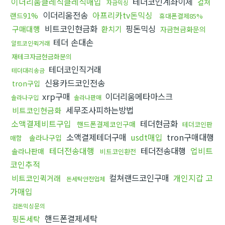
이더리움클레식클레식매입
테더코인계좌이체
컬쳐
자금믹싱
이더리움전송
아프리카tv돈믹싱
랜드91%
휴대폰결제85%
비트코인현금화
핑돈믹싱
구매대행
환치기
자금현금화문의
테더 손대손
알트코인퀵거래
재테크자금현금화문의
테더코인직거래
테더대리송금
신용카드코인전송
tron구입
xrp구매
이더리움메타마스크
솔라나구입
솔라나판매
세무조사피하는방법
비트코인현금화
소액결제비트구입
테더현금화
핸드폰결제코인구매
테더코인판
소액결제테더구매
usdt매입
tron구매대행
솔라나구입
매함
테더전송대행
테더전송대행
업비트
솔라나판매
비트코인환전
코인추적
컬쳐랜드코인구매
개인지갑 고
비트코인퀵거래
돈세탁안전업체
가매입
검돈믹싱문의
핸드폰결제세탁
핑돈세탁