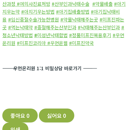
산과정
#여의사진료처방
#산부인과낙태수술
#약물배출
#아기
지우는약
#아지기우는방법
#아기집배출방법
#아기집낙태비
용
#임신중절수술가능한병원
#약물낙태해주는곳
#미프진파는
곳
#먹는낙태약
#중절해주는산부인과
#낙태해주는산부인과
#
청소년낙태방법
#
미성년낙태합법
#정품미프진복용후기
#우먼
온리원
#미프진코리아
#우먼온웹
#미프진약국
―――――――――――
우먼온리원 1:1 비밀상담 바로가기
―――――――――――
좋아요
0
싫어요
0
인쇄