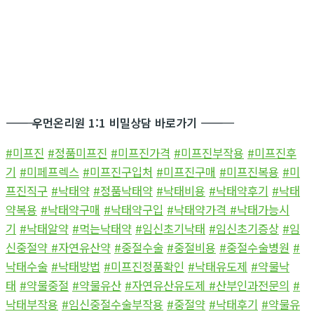
―――――――――――
우먼온리원 1:1 비밀상담 바로가기
―――――――――――
#미프진
#정품미프진
#미프진가격
#미프진부작용
#미프진후
기
#미페프렉스
#미프진구입처
#미프진구매
#미프진복용
#미
프진직구
#낙태약
#정품낙태약
#낙태비용
#낙태약후기
#낙태
약복용
#낙태약구매
#낙태약구입
#낙태약가격
#낙태가능시
기
#낙태알약
#먹는낙태약
#임신초기낙태
#임신초기증상
#임
신중절약
#자연유산약
#중절수술
#중절비용
#중절수술병원
#
낙태수술
#낙태방법
#미프진정품확인
#낙태유도제
#약물낙
태
#약물중절
#약물유산
#자연유산유도제
#산부인과전문의
#
낙태부작용
#임신중절수술부작용
#중절약
#낙태후기
#약물유