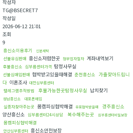
작성자
TG@BSECRET7
작성일
2026-06-12 21:01
조회
9
흥신소이용후기
신분세탁
흥신소저렴한곳
계좌내역보기
선불유심판매
청부업자절차
탐정사무실
후불흥신소
심부름센터가격
협박받고있을때해결
가출찾아드립니
춘천흥신소
선불심매입판매
다
이혼조사
대전심부름센터
후불가능한곳탐정사무실
납치찾기
텔레그램추적방법
성남흥신소
대포폰매입
몸캠피싱협박해결
경주흥신소
실종자찾아주는곳
유포협박받을때
양산흥신소
복수해주는곳
심부름센터24시상담
심부름센터비밀보장
몸캠피싱협박해결
흥신소안전보장
안산심부름센터