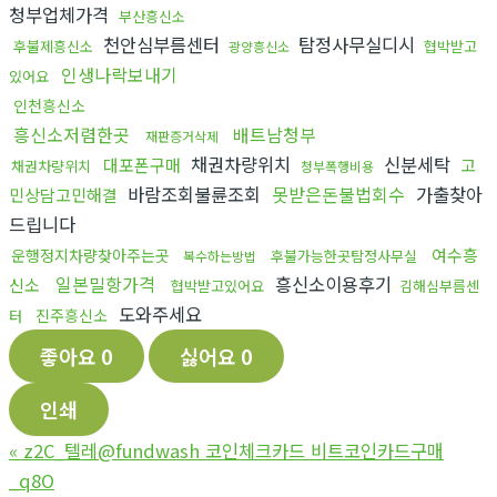
청부업체가격
부산흥신소
천안심부름센터
탐정사무실디시
후불제흥신소
협박받고
광양흥신소
인생나락보내기
있어요
인천흥신소
흥신소저렴한곳
배트남청부
재판증거삭제
채권차량위치
신분세탁
대포폰구매
고
채권차량위치
청부폭행비용
바람조회불륜조회
못받은돈불법회수
가출찾아
민상담고민해결
드립니다
여수흥
운행정지차량찾아주는곳
후불가능한곳탐정사무실
복수하는방법
일본밀항가격
흥신소이용후기
신소
협박받고있어요
김해심부름센
도와주세요
진주흥신소
터
좋아요
0
싫어요
0
인쇄
«
z2C_텔레@fundwash 코인체크카드 비트코인카드구매
_q8O