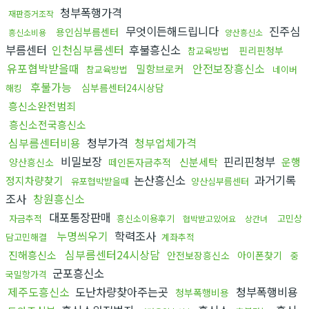
청부폭행가격
재판증거조작
무엇이든해드립니다
진주심
용인심부름센터
흥신소비용
양산흥신소
부름센터
인천심부름센터
후불흥신소
핀리핀청부
참교육방법
유포협박받을때
안전보장흥신소
밀항브로커
참교육방법
네이버
후불가능
심부름센터24시상담
해킹
흥신소완전범죄
흥신소전국흥신소
심부름센터비용
청부가격
청부업체가격
비밀보장
핀리핀청부
신분세탁
운행
양산흥신소
떼인돈자금추적
논산흥신소
과거기록
정지차량찾기
유포협박받을때
양산심부름센터
조사
창원흥신소
대포통장판매
자금추적
흥신소이용후기
고민상
협박받고있어요
상간녀
누명씌우기
학력조사
담고민해결
계좌추적
심부름센터24시상담
진해흥신소
안전보장흥신소
아이폰찾기
중
군포흥신소
국밀항가격
제주도흥신소
도난차량찾아주는곳
청부폭행비용
청부폭행비용