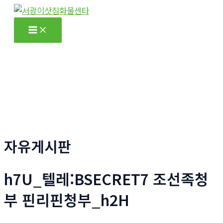
콘
텐
Main
츠
Menu
로
건
너
뛰
기
자유게시판
h7U_텔레:BSECRET7 조선족청
부 핀리핀청부_h2H