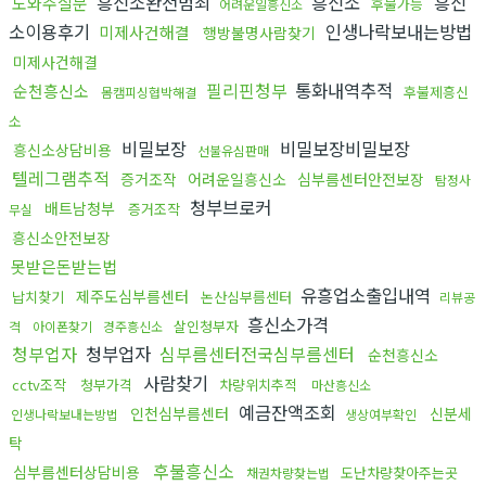
흥신소완전범죄
흥신소
흥신
도와주실분
후불가능
어려운일흥신소
소이용후기
인생나락보내는방법
미제사건해결
행방불명사람찾기
미제사건해결
필리핀청부
통화내역추적
순천흥신소
후불제흥신
몸캠피싱협박해결
소
비밀보장
비밀보장비밀보장
흥신소상담비용
선불유심판매
텔레그램추적
증거조작
어려운일흥신소
심부름센터안전보장
탐정사
청부브로커
배트남청부
증거조작
무실
흥신소안전보장
못받은돈받는법
유흥업소출입내역
제주도심부름센터
납치찾기
논산심부름센터
리뷰공
흥신소가격
살인청부자
격
아이폰찾기
경주흥신소
청부업자
청부업자
심부름센터전국심부름센터
순천흥신소
사람찾기
cctv조작
청부가격
차량위치추적
마산흥신소
예금잔액조회
인천심부름센터
신분세
인생나락보내는방법
생상여부확인
탁
후불흥신소
심부름센터상담비용
도난차량찾아주는곳
채권차량찾는법