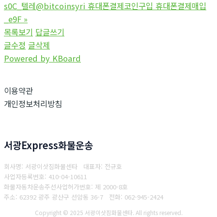
s0C_텔레@bitcoinsyri 휴대폰결제코인구입 휴대폰결제매입
_e9F
»
목록보기
답글쓰기
글수정
글삭제
Powered by KBoard
이용약관
개인정보처리방침
서광Express화물운송
회사명: 서광이삿짐화물센타 대표자: 전규호
사업자등록번호: 410-04-10611
화물자동차운송주선사업허가번호: 제 2000-8호
주소: 62392 광주 광산구 선암동 36-7
전화: 062-945-2424
Copyright © 2025 서광이삿짐화물센타. All rights reserved.