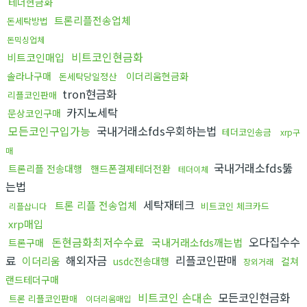
테더현금화
트론리플전송업체
돈세탁방법
돈믹싱업체
비트코인현금화
비트코인매입
솔라나구매
이더리움현금화
돈세탁당일정산
tron현금화
리플코인판매
카지노세탁
문상코인구매
모든코인구입가능
국내거래소fds우회하는법
테더코인송금
xrp구
매
국내거래소fds뚫
트론리플 전송대행
핸드폰결제테더전환
테더이체
는법
세탁재테크
트론 리플 전송업체
비트코인 체크카드
리플삽니다
xrp매입
돈현금화최저수수료
오다집수수
국내거래소fds깨는법
트론구매
료
해외자금
리플코인판매
이더리움
usdc전송대행
컬쳐
장외거래
랜드테더구매
비트코인 손대손
모든코인현금화
트론 리플코인판매
이더리움매입