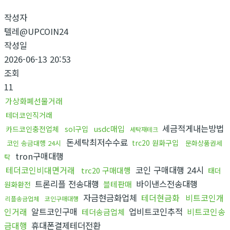
작성자
텔레@UPCOIN24
작성일
2026-06-13 20:53
조회
11
가상화폐선물거래
테더코인직거래
세금적게내는방법
usdc매입
카드코인충전업체
sol구입
세탁재테크
돈세탁최저수수료
trc20 원화구입
코인 송금대행 24시
문화상품권세
tron구매대행
탁
테더코인비대면거래
코인 구매대행 24시
trc20 구매대행
태더
트론리플 전송대행
바이낸스전송대행
블테판매
원화환전
자금현금화업체
테더현금화
비트코인개
리플송금업체
코인구매대행
인거래
알트코인구매
업비트코인추적
비트코인송
테더송금업체
금대행
휴대폰결제테더전환