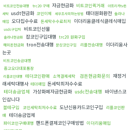
자금현금화
비트코인퀵거래
trc20 구매
비트코인전송대행
아프리카tv돈
usdt현금화
태더원화환전
코인이체
솔라나
세탁
세무조사피하는방법
오다집수수료
이더리움클레식클레식매입
돈세탁수수료최저
매입
비트코인선물
usdc구입처
잡코인구입대행
trc20 원화구입
솔라나현금화
tron전송대행
이더리움사
리플전송대행
해외돈현금화
문상코인구입
는곳
비트코인송금대행
중고오다대포통장
검돈현금화문의
재정거
테더코인판매
소액결제세탁
리플코인대행
래세탁대행사
돈세탁최저수수료
테더매입
테더송금업체
가상화폐자금현금화
usdc전송대행
바이낸스코
인삽니다
도난신용카드코인구입
블테구입
코인세탁최저수수료
리플코인판
테더송금업체
매
핸드폰결제코인구매방법
이더리움매입
파이코인구매대행