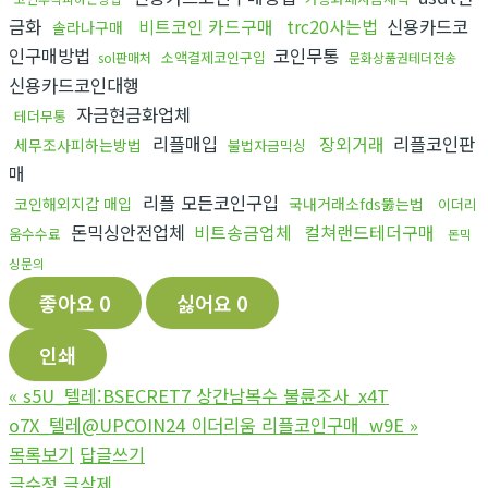
금화
비트코인 카드구매
trc20사는법
신용카드코
솔라나구매
인구매방법
코인무통
소액결제코인구입
sol판매처
문화상품권테더전송
신용카드코인대행
자금현금화업체
테더무통
리플매입
장외거래
리플코인판
세무조사피하는방법
불법자금믹싱
매
리플 모든코인구입
코인해외지갑 매입
국내거래소fds뚫는법
이더리
돈믹싱안전업체
비트송금업체
컬쳐랜드테더구매
움수수료
돈믹
싱문의
좋아요
0
싫어요
0
인쇄
«
s5U_텔레:BSECRET7 상간남복수 불륜조사_x4T
o7X_텔레@UPCOIN24 이더리움 리플코인구매_w9E
»
목록보기
답글쓰기
글수정
글삭제