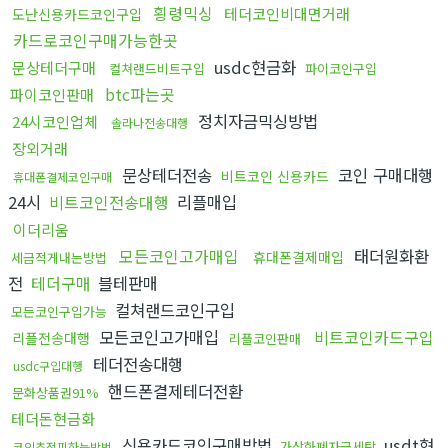
횡령믹싱
테더코인비대면거래
도난신용카드코인구입
카드로코인구매가능한곳
usdc현금화
문상테더구매
컬쳐랜드비트구입
파이코인구입
btc파는곳
파이코인판매
정치자금믹싱방법
24시코인업체
솔라나전송대행
장외거래
문상테더전송
코인 구매대행
비트코인 신용카드
휴대폰결제코인구매
24시
비트코인전송대행
리플매입
이더리움
모든코인고가매입
태더원화환
휴대폰결제매입
세금적게내는방법
전
테더구매
블테판매
컬쳐랜드코인구입
모든코인구입가능
모든코인고가매입
비트코인카드구입
리플전송대행
리플코인판매
테더전송대행
usdc구입대행
핸드폰결제테더전환
문화상품권91%
테더돈현금화
신용카드코인구매방법
usdt현
가상화폐자금세탁
코인추적피하는방법