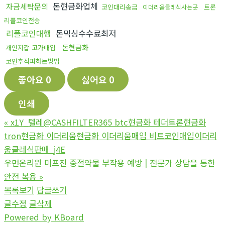
돈현금화업체
자금세탁문의
코인대리송금
트론
이더리움클레식사는곳
리플코인전송
리플코인대행
돈믹싱수수료최저
돈현금화
개인지갑 고가매입
코인추적피하는방법
좋아요
0
싫어요
0
인쇄
«
x1Y_텔레@CASHFILTER365 btc현금화 테더트론현금화
tron현금화 이더리움현금화 이더리움매입 비트코인매입이더리
움클레식판매_j4E
우먼온리원 미프진 중절약물 부작용 예방 | 전문가 상담을 통한
안전 복용
»
목록보기
답글쓰기
글수정
글삭제
Powered by KBoard