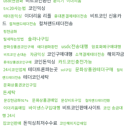
비트코인환전
usdc현금화
환치기
이더리움
코인믹싱
trc20사는법
이더리움 리플
비트코인 신용카
테더돈믹싱
휴대폰결제테더전송
드
컬쳐랜드테더전송
컬쳐랜드테더전송
핑현금화
솔라나구입
탈세하는방법
usdc전송대행
암호화폐구매대행
문화상품권코인구매
태더원화환전
코인구매대행
해외자금
자금믹싱
소액결제테더전송
비트코인 손대손
코인돈믹싱
카드코인충전가능
롯데상품권코인구매
테더트론파는곳
문화상품권테더구매
24시코인업체
sol구입
컬쳐
테더코인세탁
랜드테더전송
문화상품권코인구입
돈세탁
문화상품권매입
문상현금화91%
문상비트구입
컬쳐랜드테더전환
비트코인판매사이트
바이낸스구입대행
이더리움매입
코인 송금대
행 24시
돈믹싱최저수수료
잡코인판매
코인해외지갑매입