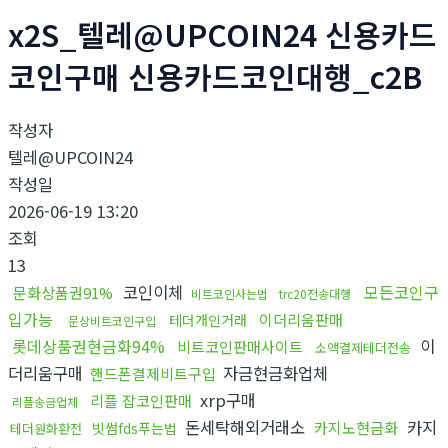
x2S_텔레@UPCOIN24 신용카드
코인구매 신용카드코인대행_c2B
작성자
텔레@UPCOIN24
작성일
2026-06-19 13:20
조회
13
코인이체
모든코인구
문화상품권91%
비트코인사는법
trc20전송대행
입가능
이더리움판매
테더개인거래
문상비트코인구입
롯데상품권현금화94%
이
비트코인판매사이트
소액결제테더전송
더리움구매
자금현금화업체
핸드폰결제비트구입
xrp구매
리플 잡코인판매
리플송금업체
돈세탁해외거래소
카지
카지노현금화
빗썸fds푸는법
테더원화환전