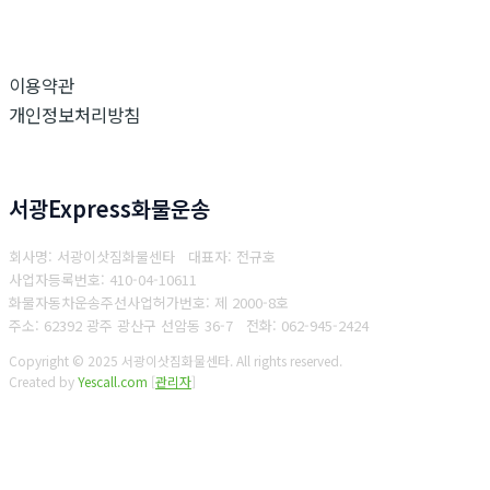
이용약관
개인정보처리방침
서광Express화물운송
회사명: 서광이삿짐화물센타 대표자: 전규호
사업자등록번호: 410-04-10611
화물자동차운송주선사업허가번호: 제 2000-8호
주소: 62392 광주 광산구 선암동 36-7
전화: 062-945-2424
Copyright © 2025 서광이삿짐화물센타. All rights reserved.
Created by
Yescall.com
[
관리자
]