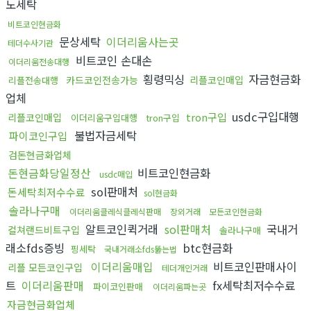
노세탁
비트코인현금화
문상세탁
이더리움사는곳
테더수사기관
비트코인 손대손
이더리움전송대행
횡령믹싱
자금현금화
카드코인전송가능
리플코인매입
리플전송대행
업체
usdc구입대행
tron구입
리플코인매입
이더리움구입대행
tron구입
불법자금세탁
파이코인구입
검돈현금화업체
돈현금화당일정산
비트코인현금화
usdc매입
sol판매처
돈세탁최저수수료
sol현금화
솔라나구매
이더리움클레식클레식판매
장외거래
모든코인현금화
알트코인퀵거래
sol판매처
국내거
컬쳐랜드비트구입
솔라나구매
래소fds증빙
btc현금화
핑세탁
국내거래소fds뚫는법
이더리움매입
비트코인판매사이
리플 모든코인구입
테더개인거래
트
이더리움판매
fx세탁최저수수료
파이코인판매
이더리움파는곳
자금현금화업체