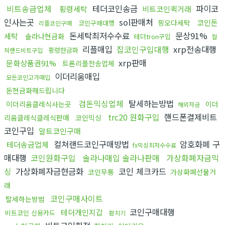
비트송금업체
테더코인송금
파이코
횡령세탁
비트코인퀵거래
인사는곳
sol판매처
코인돈
핑오다세탁
코인구매대행
리플코인구매
돈세탁최저수수료
문상91%
세탁
솔라나현금화
테더tron구입
컬
리플매입
잡코인구입대행
xrp전송대행
횡령현금화
쳐랜드비트구입
xrp판매
문화상품권91%
트론리플전송업체
이더리움매입
모든코인고가매입
돈현금화해드립니다
검돈믹싱업체
탈세하는방법
이더리움클레식사는곳
이더
해외자금
trc20 원화구입
핸드폰결제비트
리움클레식클레식판매
코인믹싱
코인구입
알트코인구매
컬쳐랜드코인구매방법
암호화폐 구
테더송금업체
fx믹싱최저수수료
매대행
코인원화구입
솔라나매입 솔라나판매
가상화폐자금믹
싱
가상화폐자금현금화
코인 체크카드
코인무통
가상화폐선물거
래
코인구매사이트
탈세하는방법
코인구매대행
테더개인지갑
비트코인 신용카드
환치기