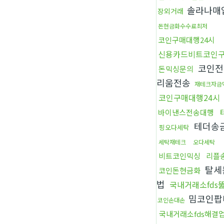
솔라나매
장외거래
돈현금화수수료최저
코인구매대행24시
신용카드비트코인
코인전
돈믹싱문의
리움전송
재테크자금
코인구매대행24시
바이낸스전송대행
테더송
핑오다세탁
세탁재테크
오다세탁
비트코인믹싱
리플
탈세
코인돈현금화
법
국내거래소fds
밈코인팝
코인손대손
국내거래소fds해결