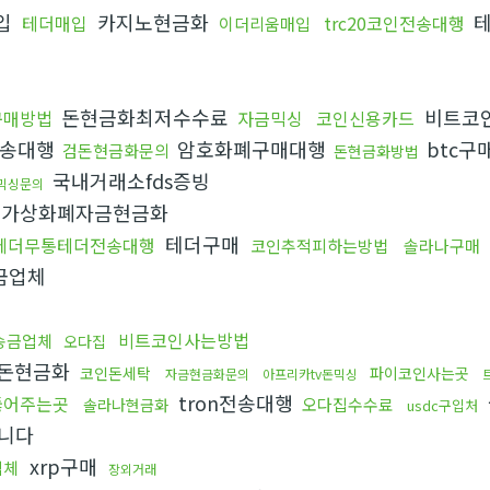
입
카지노현금화
테
테더매입
trc20코인전송대행
이더리움매입
돈현금화최저수수료
비트코
구매방법
자금믹싱
코인신용카드
송대행
암호화폐구매대행
btc구
검돈현금화문의
돈현금화방법
국내거래소fds증빙
믹싱문의
가상화폐자금현금화
테더구매
테더무통테더전송대행
코인추적피하는방법
솔라나구매
금업체
비트코인사는방법
송금업체
오다집
돈현금화
코인돈세탁
파이코인사는곳
자금현금화문의
아프리카tv돈믹싱
tron전송대행
뚫어주는곳
오다집수수료
솔라나현금화
usdc구입처
니다
xrp구매
업체
장외거래