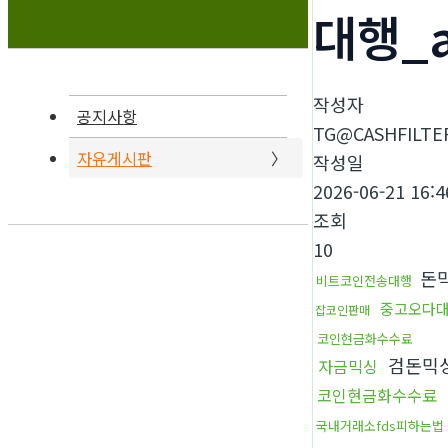
대행_
작성자
공지사항
TG@CASHFILTE
자유게시판
작성일
2026-06-21 16:4
조회
10
돈
비트코인전송대행
중고오다
잡코인판매
코인현금화수수료
검돈믹
자금믹싱
코인현금화수수료
국내거래소fds피하는법