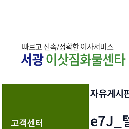
자유게시
e7J_
고객센터