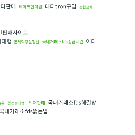
더판매
테더tron구입
테더코인매입
돈현금화
인판매사이트
매대행
이더
국내거래소fds송금시간
돈세탁당일정산
국내거래소fds해결방
테더판매
트론리플전송대행
국내거래소fds뚫는법