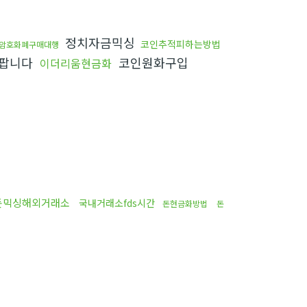
정치자금믹싱
코인추적피하는방법
암호화폐구매대행
팝니다
코인원화구입
이더리움현금화
돈믹싱해외거래소
국내거래소fds시간
돈현금화방법
돈