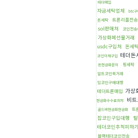
테더매입
자금세탁업체
btc
트론리플전송
돈세탁
sol판매처
코인전송
가상화폐선물거래
usdc구입처
돈세
테더돈
코인이체구입
핑세탁
돈현금화문의
알트코인퀵거래
밈코인구매대행
가상
테더트론매입
비트
현금화수수료최저
트
골드바현금화현금화
잡코인구입대행
탈
테더코인추척피하
블랙테더코인전송