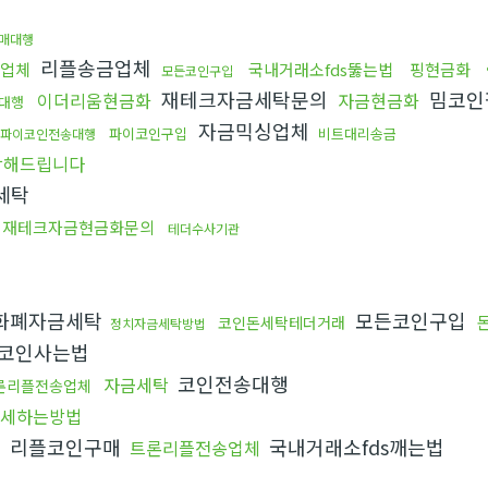
구매대행
리플송금업체
업체
국내거래소fds뚫는법
핑현금화
모든코인구입
재테크자금세탁문의
밈코인
이더리움현금화
자금현금화
대행
자금믹싱업체
파이코인구입
비트대리송금
파이코인전송대행
탁해드립니다
세탁
재테크자금현금화문의
테더수사기관
화폐자금세탁
모든코인구입
코인돈세탁테더거래
정치자금세탁방법
코인사는법
코인전송대행
자금세탁
론리플전송업체
세하는방법
리플코인구매
국내거래소fds깨는법
기
트론리플전송업체