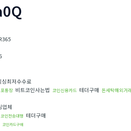
a0Q
R365
6
믹싱최저수수료
비트코인사는법
테더구매
돈세탁해외거
대포통장
코인신용카드
싱업체
테더구매
코인전송대행
코인카드구매