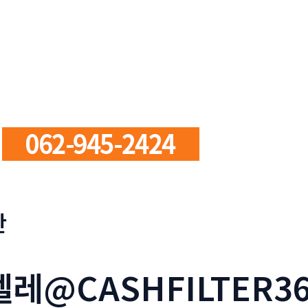
판
텔레@CASHFILTER