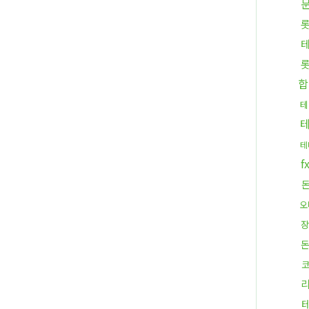
합
테
테
오