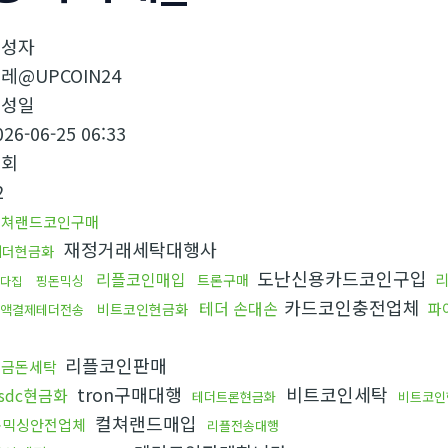
작성자
레@UPCOIN24
작성일
026-06-25 06:33
조회
2
컬쳐랜드코인구매
재정거래세탁대행사
테더현금화
도난신용카드코인구입
리플코인매입
트론구매
핑돈믹싱
다집
카드코인충전업체
테더 손대손
파
비트코인현금화
액결제테더전송
입
리플코인판매
현금돈세탁
tron구매대행
비트코인세탁
sdc현금화
테더트론현금화
비트코인
컬쳐랜드매입
돈믹싱안전업체
리플전송대행