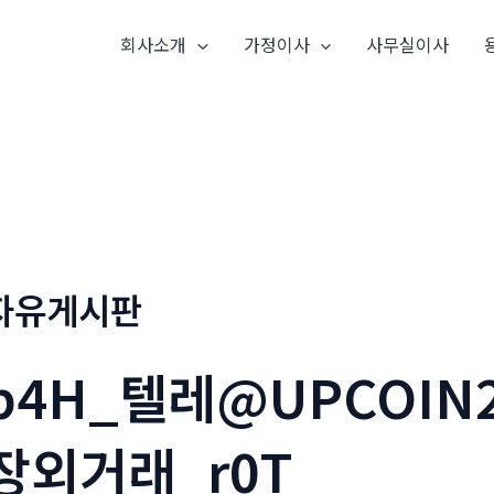
회사소개
가정이사
사무실이사
자유게시판
p4H_텔레@UPCOIN
장외거래_r0T