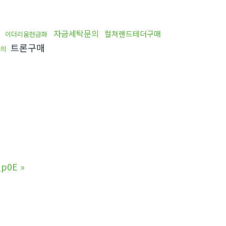
법
자금세탁문의
컬쳐랜드테더구매
이더리움현금화
트론구매
문의
p0E
»