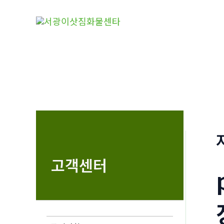
콘
텐
츠
로
건
너
뛰
기
고객센터