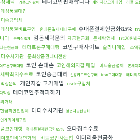
테더코인판매합니다
문상세탁
개인지갑고가매입
리플 
리플코인판매
롯데상품권매입
테더송금업체
휴대폰결제현금화85%
롯데상품권비트구입
t
휴대폰결제테더구매
검돈세탁문의
니다
자금현금화
돈세탁업체
trc20원화
돈믹싱업체
코인구매사이트
테더트론구매대행
솔라나매입
소액
더돈현금화
테더수사기관
문화상품권테더전환
코인 손대손
코인해외지갑 매입
비트송금업체
더트론구매대행
돈세탁
코인송금대리
fx세탁최저수수료
테더최
신용카드코인구매
tron구매대행
개인지갑 고가매입
usdc구입처
돈믹싱문의
테더코인추척피하기
다믹싱
장외거래
테더수사기관
돈현금화안전업체
불법자금현금화
코인계좌이체구입
오다집수수료
리플코인대행
휴대폰결제현금화85%
이더리움현금화
비트코인사는법
테더코인비대면거래