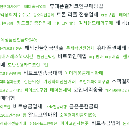
휴대폰결제코인구매방법
테더송금업체
인구매사이트
트론 리플 전송업체
fx믹싱최저수수료
xrp구입
테더
핑오다현금화
테더t
카드코인충전업체
컬쳐랜드테더구매
더현금화
테더코인매입
싱
롯데상품권현금화94%
해외선물현금인출
휴대폰결제테
돈세탁안전업체
용카드코인전송
비트코인매입
국내거래소fds시간
핸
xrp판매 xrp매입
현금돈믹싱
구매
도난신용카드코인구입
비트코인송금대행
이더리움클레식판매
트코인송금대행
소액결
검돈믹싱
가상화폐선물거래
코인계좌이체구입
더리움파는곳
코인대리송금
테더돈세탁
파이코인구입
든코인 고가매입
해외선물현금인
구매대행
비트송금업체
금은돈현금화
이코인
usdc전송대행
알트코인매입
소액결제현금화85%
rc20코인전송대행
비트송금업체
파이코인사는곳
상화폐선물거래
돈
신용카드코인충전