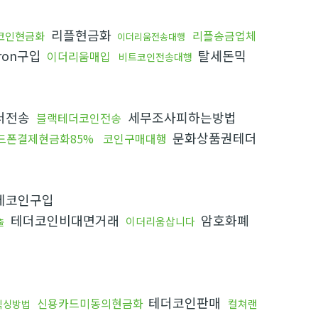
리플현금화
리플송금업체
코인현금화
이더리움전송대행
ron구입
탈세돈믹
이더리움매입
비트코인전송대행
더전송
세무조사피하는방법
블랙테더코인전송
문화상품권테더
드폰결제현금화85%
코인구매대행
제코인구입
테더코인비대면거래
암호화폐
이더리움삽니다
출
테더코인판매
신용카드미동의현금화
컬쳐랜
믹싱방법