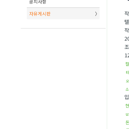
공지사항
자유게시판
텔
2
1
오
소
u