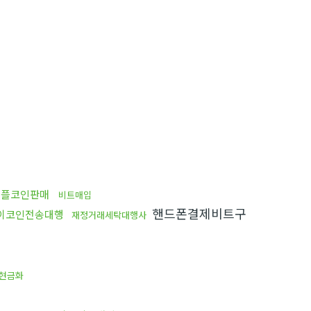
리플코인판매
비트매입
핸드폰결제비트구
이코인전송대행
재정거래세탁대행사
현금화