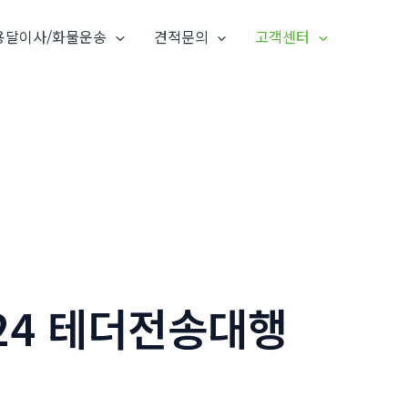
용달이사/화물운송
견적문의
고객센터
24 테더전송대행