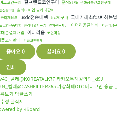
컬쳐랜드코인구매
문상91%
비트코인구입
문화상품권코인구매
솔라나매입 솔라나판매
플전송대행
usdc전송대행
국내거래소fds피하는
trc20구매
현금화재테크
이더리움클레식
트코인전송대행
솔라나원화구입
컬쳐랜드매입
자금믹싱
이더리움
휴대폰결제매입
코인믹싱
리플코인판매
리플코인판매
좋아요
0
싫어요
0
인쇄
v4C_텔레@KOREATALK77 카카오톡해킹의뢰_d9J
2N_텔레@CASHFILTER365 가상화폐OTC 테더코인 송금 _
목록보기
답글쓰기
글수정
글삭제
owered by KBoard