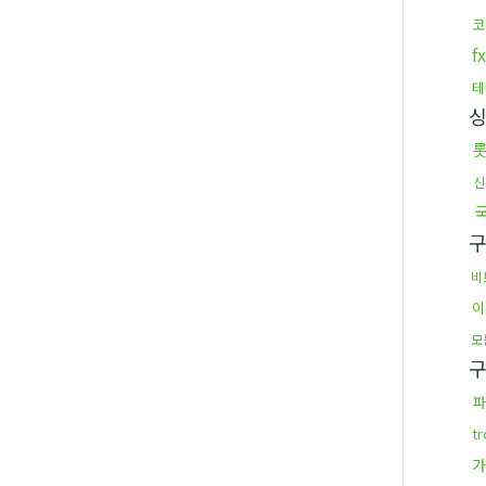
코
테
신
비
이
모
파
t
가