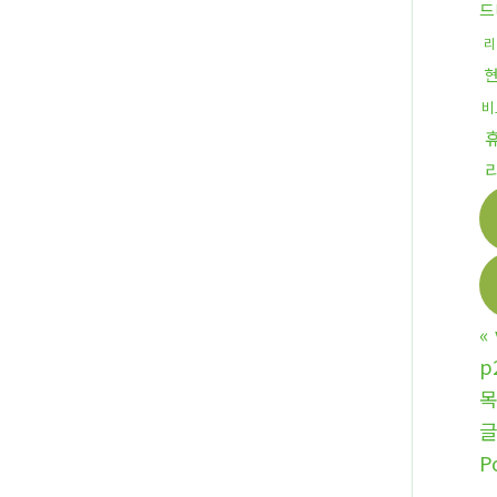
드
리
비
«
p
P