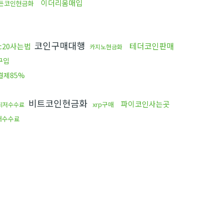
이더리움매입
모든코인현금화
코인구매대행
테더코인판매
rc20사는법
카지노현금화
구입
결제85%
비트코인현금화
파이코인사는곳
xrp구매
최저수수료
저수수료