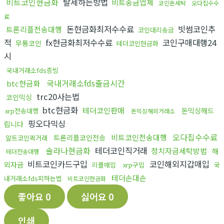
비트코인현금화
탈세하는방법
비트송금업체
코인돈세탁
오다집수수
료
돈현금화최저수수료
빗썸코인추
트론리플전송대행
코인대리송금
적
fx현금화최저수수료
코인구매대행24
무통코인
테더코인현금화
시
국내거래소fds증빙
국내거래소fds출금시간
btc현금화
trc20사는법
코인믹싱
btc현금화
테더코인판매
돈믹싱해드
xrp전송대행
돈믹싱해외거래소
핑오다믹싱
립니다
오다집수수료
비트코인전송대행
트론리플코인전송
알트코인퀵거래
솔라나현금화
테더코인직거래
정치자금세탁방법
해
테더전송대행
비트코인카드구입
코인해외지갑매입
외자금
리플매입
xrp구입
국
테더손대손
내거래소fds피하는법
비트코인현금화
좋아요
0
싫어요
0
인쇄