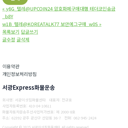
«
y6G_텔레@UPCOIN24 암호화폐구매대행 테더코인송금
_b8Y
w1B_텔레@KOREATALK77 보안에그구매_w0S
»
목록보기
답글쓰기
글수정
글삭제
이용약관
개인정보처리방침
서광Express화물운송
회사명: 서광이삿짐화물센타 대표자: 전규호
사업자등록번호: 410-04-10611
화물자동차운송주선사업허가번호: 제 2000-8호
주소: 62392 광주 광산구 선암동 36-7
전화: 062-945-2424
Copyright © 2025 서광이삿짐화물센타. All rights reserved.