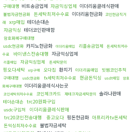
비트송금업체
자금믹싱업체
이더리움클레식판매
구매대행
돈세탁최저수수료
이더리움현금화
불법자금현금화
코인현금직거
xrp매입
테더손대손
래
자금믹싱
테더코인판매함
암호화폐구매대행
카지노현금화
리플송금업체
usdc현금화
돈세탁최저수
이더리움매입
바이낸스전송대행
자금믹싱업체
수료
자금믹싱업체
돈세탁문의
리플매입
핑오다세탁
환치기
오다집
빗썸코인추적
이더리움매입
xrp구매
현금돈믹싱
fx세탁최저수수료
구매대행
usdt매입
usdc현금화
암호
이더리움클레식사는곳
화폐구매대행
솔라나판매
코인체크카드
재테크자금세탁문의
코인세탁최저수수료
trc20원화구입
테더손대손
이더리움클레식판매
usdc구입처
trc20코인전송대행
중고오다
핑돈현금화
아프리카tv돈세탁
불법자금세탁
돈믹싱최저수수료