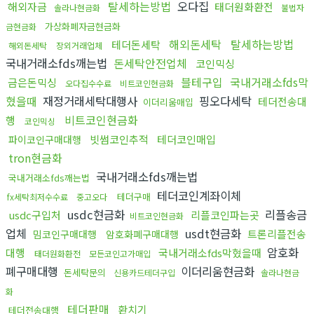
탈세하는방법
오다집
해외자금
태더원화환전
솔라나현금화
불법자
가상화폐자금현금화
금현금화
해외돈세탁
탈세하는방법
테더돈세탁
해외돈세탁
장외거래업체
국내거래소fds깨는법
돈세탁안전업체
코인믹싱
블테구입
국내거래소fds막
금은돈믹싱
오다집수수료
비트코인현금화
혔을때
재정거래세탁대행사
핑오다세탁
테더전송대
이더리움매입
비트코인현금화
행
코인믹싱
빗썸코인추적
테더코인매입
파이코인구매대행
tron현금화
국내거래소fds깨는법
국내거래소fds깨는법
테더코인계좌이체
테더구매
fx세탁최저수수료
중고오다
usdc현금화
리플송금
usdc구입처
리플코인파는곳
비트코인현금화
업체
usdt현금화
트론리플전송
밈코인구매대행
암호화폐구매대행
암호화
대행
국내거래소fds막혔을때
태더원화환전
모든코인고가매입
폐구매대행
이더리움현금화
돈세탁문의
신용카드테더구입
솔라나현금
화
테더판매
환치기
테더전송대행