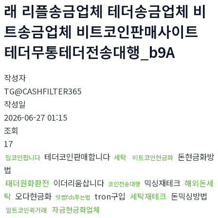
래 리플송금업체 테더송금업체 비
트송금업체 비트코인판매사이트
테더무통테더전송대행_b9A
작성자
TG@CASHFILTER365
작성일
2026-06-27 01:15
조회
17
테더코인판매합니다
돈현금화방
세탁
밈코인팝니다
비트코인현금화
법
태더원화환전
이더리움삽니다
믹싱재테크
해외돈세
코인전송대행
탁
오다현금화
tron구입
세탁재테크
돈믹싱방법
빗썸fds푸는법
자금현금화업체
알트코인퀵거래