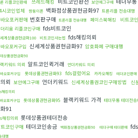
비트코인환전
테더무통
쓰레드해킹
론 리플코인판매
보안에그구매
백화점상품권현금화97
24시코인업체
트론리플 전송대행
쌍둥이폰
번호판구매
다바오포커판매
비트코
페이스북해킹
트론리플 전송대행
fds비트코인
이더리움 리플코인구매
fds해킹의뢰
세계상품권현금화100
비트코인사는법
신세계상품권현금화97
암호화폐 구매대행
다바오포커구입
데상품권현금화90
알트코인퀵거래
랙키워드 의뢰
언더키워드 의뢰
fds걸렸어요
롯데상품권현금화93
카카오해킹
바오포커구입
테더코인판매
증의뢰
언더키워드
신세계상품권코인구매방법
신
보안에그구매
ds해킹의뢰
블랙키워드 가격
롯데상품권현금화95
테더무통 테더전송
바오포커구입
화91
롯데상품권테더전송
ds해킹의뢰
테더코인송금
fd
알트코인구매
백화점상품권현금화90
테더구매 테더판매
송대행