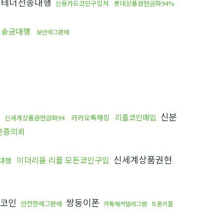
 테더전송대행
신용카드코인구입처
롯데상품권현금화94%
인송금대행
보안에그판매
신분
리플코인매입
카카오톡해킹
신세계상품권현금화94
분증의뢰
신세계상품권현
이더리움 리플 모든코인구입
대행
s코인
쌍둥이폰
안전한에그판매
카톡해커텔레그램
트론리플