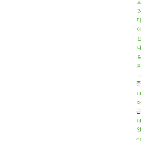
트
신
롯
블
다
f
다
금
f
전