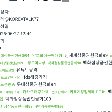
작성자
레@KOREATALK77
작성일
026-06-27 12:44
조회
9
신세계상품권현금화99
암호화폐구매대행
롯데상품권현금화94
백화점상품권현
망고머니상
백화점상품권현금화90
데상품권현금화93
유튜브공격
ds비트코인
fds해킹가격
비트코인퀵거래
롯데상품권현금화94
핸드폰인증
백
카카오해킹가격
카톡계정업체톡ID구매
번호판제작
이스북해킹의뢰
백화점상품권현금화100
입
화점상품권현금화97
롯데상품권현금화94