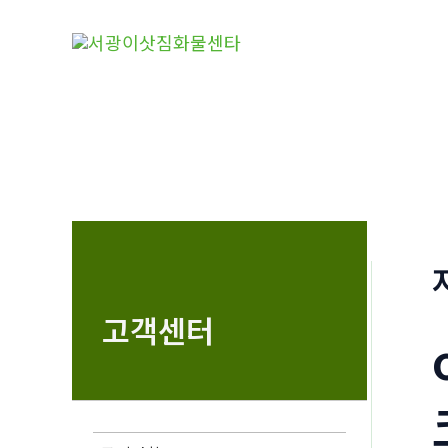
콘
텐
츠
로
건
너
뛰
기
고객센터