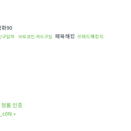
화90
페북해킹
쓰레드해킹의
인구입처
비트코인 카드구입
 정품 인증
c0N
»