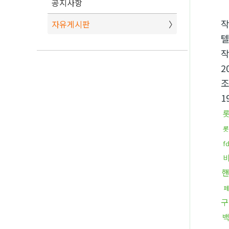
공지사항
자유게시판
텔
2
1
롯
f
페
구
백