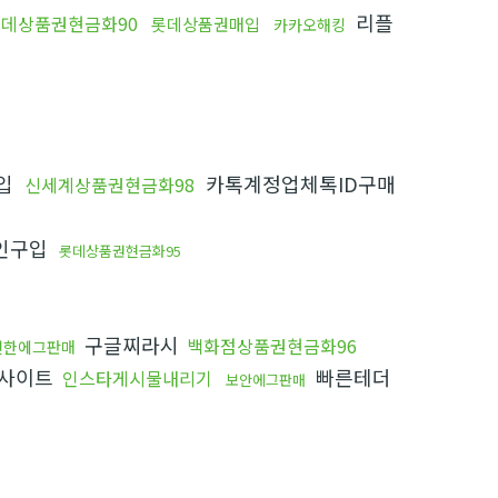
리플
데상품권현금화90
롯데상품권매입
카카오해킹
입
카톡계정업체톡ID구매
신세계상품권현금화98
인구입
롯데상품권현금화95
구글찌라시
백화점상품권현금화96
전한에그판매
사이트
빠른테더
인스타게시물내리기
보안에그판매