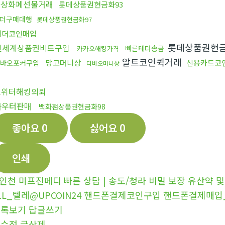
가상화폐선물거래
롯데상품권현금화93
더구매대행
롯데상품권현금화97
테더코인매입
롯데상품권현금
신세계상품권비트구입
빠른테더송금
카카오해킹가격
알트코인퀵거래
망고머니상
신용카드코
바오포커구입
다바오머니상
트위터해킹의뢰
라우터판매
백화점상품권현금화98
좋아요
0
싫어요
0
인쇄
인천 미프진메디 빠른 상담 | 송도/청라 비밀 보장 유산약 및
1L_텔레@UPCOIN24 핸드폰결제코인구입 핸드폰결제매입_
목록보기
답글쓰기
글수정
글삭제