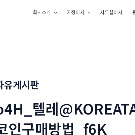
회사소개
가정이사
사무실이사
자유게시판
o4H_텔레@KOREAT
코인구매방법_f6K