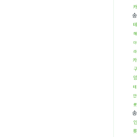
해
이
라
카
테
안
롯
롯