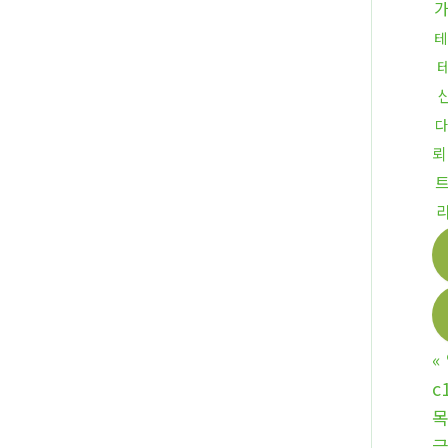
테
다
뢰
«
c