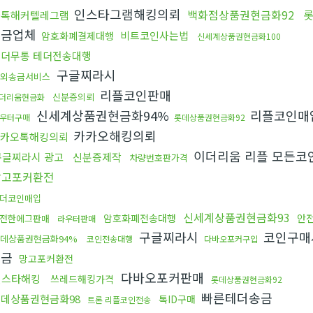
인스타그램해킹의뢰
백화점상품권현금화92
롯
카톡해커텔레그램
송금업체
비트코인사는법
암호화폐결제대행
신세계상품권현금화100
테더무통 테더전송대행
구글찌라시
외송금서비스
리플코인판매
신분증의뢰
더리움현금화
신세계상품권현금화94%
리플코인매
우터구매
롯데상품권현금화92
카카오해킹의뢰
카오톡해킹의뢰
이더리움 리플 모든코
구글찌라시 광고
신분증제작
차량번호판가격
망고포커환전
더코인매입
신세계상품권현금화93
암호화폐전송대행
안
전한에그판매
라우터판매
구글찌라시
코인구매
데상품권현금화94%
코인전송대행
다바오포커구입
송금
망고포커환전
다바오포커판매
인스타해킹
쓰레드해킹가격
롯데상품권현금화92
빠른테더송금
데상품권현금화98
톡ID구매
트론 리플코인전송