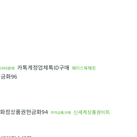
카톡계정업체톡ID구매
페이스북해킹
라우터판매
금화96
화점상품권현금화94
신세계상품권비트
카카오톡구매