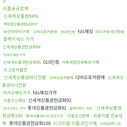
전
리플송금업체
신세계상품권94%
백화점상품권현금화97
fds해킹
보안라우터구매
다바오포커판매
테더구매 테더판매
fds푸는법
블랙키워드 가격
신세계상품권현금화94
쓰레드해킹가격
010인증
신세계상품권현금화96
카톡계정업체톡ID구매
망고포커환전
신세계상품권테더전환
다바오포커판매
신세계상
다바오포커판매
품권테더전환
fds해킹가격
카카오해킹가격
신세계상품권현금화92
리플코인매입
롯데상품권현금화91
신세계상품권
언더키워드 가격
블랙키워드 의뢰
현금화100
트론리플 전송대
리플코인판매
롯데상품권비트코인구입
롯데상품권현금화100
이더리움 리플코인구매
행
다바오머니상