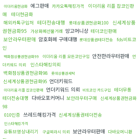
에그판매
이더리움 리플 잡코인판
카카오톡해킹가격
이더리움현금화
매
테더현금화
테더전송대행
신세계상품
해외카톡구입처
롯데상품권현금화100
권현금화95
망고머니상
테더코인판매
가상화폐선물거래
보안라우터판매
암호화폐 구매대행
fds비트코
롯데상품권테더전송
인
안전한라우터판매
이더리움 리플 모든코인구입
언
백화점상품권현금화99
인스타해킹의뢰
더키워드 의뢰
백화점상품권현금화98
롯데상품권세탁
언더키워드
신세계상품권현금화95
언더키워드 의뢰
테더무통
이더리움 리플 잡코인판매
비트코인 카드구입
다바오포커머니
테더전송대행
보안라우터구매
신세계상품권현금화
98
쓰레드해킹가격
010인증
신세계상품권테더전송
인스타해킹가격
보안라우터판매
유튜브영상내리기
다바오머니환
구글찌라시 의뢰