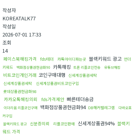
작성자
KOREATALK77
작성일
2026-07-01 17:33
조회
14
블랙키워드 광고
페이스북해킹가격
fds테더
카톡아이디파는곳
언더
카톡해킹
키워드
백화점상품권현금화90
트론 리플코인전송
유튜브해킹
코인구매대행
비트코인개인거래
신세계상품권세탁
신세계상품권세탁
신세계상품권비트코인구입
롯데상품권현금화98
빠른테더송금
카카오톡해킹의뢰
fds가격제안
백화점상품권현금화94
DB해커텔레그램
이더리움 리플코인구매
다바오포
커구입
신세계상품권94%
블랙키
신분증의뢰
리플코인판매
블랙키워드 광고
워드 가격