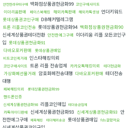
백화점상품권현금화99
코인구매사이트
안전한라우터구매
언더키워드
이더리움판매
해외카톡판매
페이스북해킹
해외카톡생성
DB해커텔레그램
롯데상품권코인구매
롯데상품권현금화94
백화점상품권현금화90
트론 리플코인전송
신세계상품권테더전환
이더리움 리플 모든코인구
안전한에그구매
입
롯데상품권현금화91
다바오포커판매
롯데상품권매입
인스타해킹의뢰
비트코인퀵거래
트론 리플 전송업체
카카오톡해킹의뢰
코인구매사이트
테더현금화
암호화폐전송대행
테더전송
가상화폐선물거래
다바오포커판매
대행
페북해킹의뢰
롯데상품권현금화99
핸드폰인증
리플코인매입
신세계상품권현금화98
테더송금업체
신세계상품권현금화93
안
신세계상품권현금화93
카톡아이디판매
전한에그구매
롯데상품권매입
fds걸렸어요
페북해킹
테더해외송금
신세계상품권코인구입