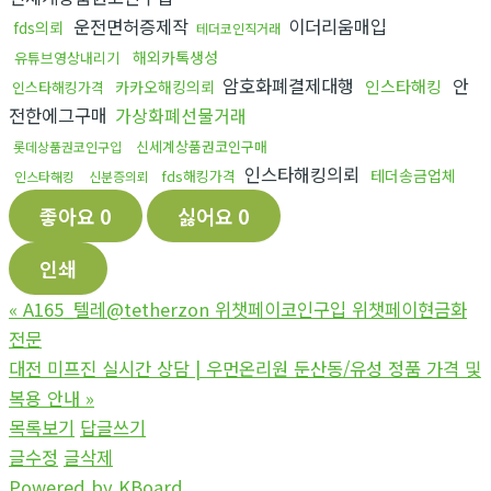
운전면허증제작
이더리움매입
fds의뢰
테더코인직거래
해외카톡생성
유튜브영상내리기
암호화폐결제대행
안
인스타해킹
카카오해킹의뢰
인스타해킹가격
전한에그구매
가상화폐선물거래
신세계상품권코인구매
롯데상품권코인구입
인스타해킹의뢰
테더송금업체
fds해킹가격
인스타해킹
신분증의뢰
좋아요
0
싫어요
0
인쇄
«
A165_텔레@tetherzon 위챗페이코인구입 위챗페이현금화
전문
대전 미프진 실시간 상담 | 우먼온리원 둔산동/유성 정품 가격 및
복용 안내
»
목록보기
답글쓰기
글수정
글삭제
Powered by KBoard