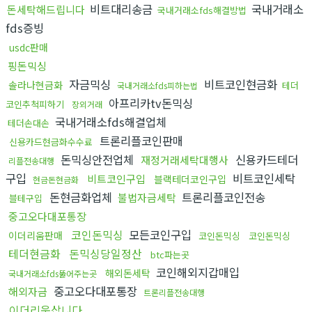
비트대리송금
국내거래소
돈세탁해드립니다
국내거래소fds해결방법
fds증빙
usdc판매
핑돈믹싱
자금믹싱
비트코인현금화
솔라나현금화
테더
국내거래소fds피하는법
아프리카tv돈믹싱
코인추척피하기
장외거래
국내거래소fds해결업체
테더손대손
트론리플코인판매
신용카드현금화수수료
돈믹싱안전업체
신용카드테더
재정거래세탁대행사
리플전송대행
구입
비트코인세탁
비트코인구입
블랙테더코인구입
현금돈현금화
돈현금화업체
트론리플코인전송
불법자금세탁
블테구입
중고오다대포통장
코인돈믹싱
모든코인구입
이더리움판매
코인돈믹싱
코인돈믹싱
테더현금화
돈믹싱당일정산
btc파는곳
코인해외지갑매입
해외돈세탁
국내거래소fds뚫어주는곳
중고오다대포통장
해외자금
트론리플전송대행
이더리움삽니다