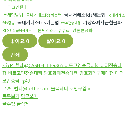
테더코인판매
국내거래소fds깨는법
돈세탁방법
국내거래소fds깨는법
국내거래소
국내거래소fds깨는법
가상화폐자금현금화
fds증빙
tron전송대행
돈믹싱최저수수료
검돈현금화
이더리움클레식사는곳
좋아요
0
싫어요
0
인쇄
«
j7R_텔레@CASHFILTER365 비트코인송금대행 테더전송대
행 비트코인전송대행 암호화폐전송대행 암호화폐구매대행 테더
코인송금_g4J
I725_텔레@tetherzon 블랙테더 코인구입
»
목록보기
답글쓰기
글수정
글삭제