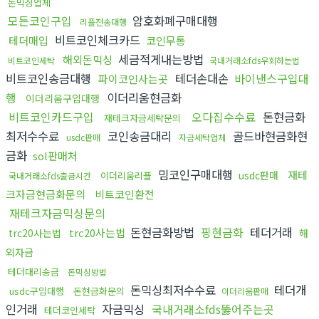
돈믹싱업체
모든코인구입
암호화폐구매대행
리플전송대행
비트코인체크카드
테더매입
코인무통
세금적게내는방법
해외돈믹싱
비트코인세탁
국내거래소fds우회하는법
비트코인송금대행
테더손대손
바이낸스구입대
파이코인사는곳
행
이더리움현금화
이더리움구입대행
비트코인카드구입
오다집수수료
돈현금화
재테크자금세탁문의
최저수수료
코인송금대리
골드바현금화현
usdc판매
자금세탁업체
금화
sol판매처
밈코인구매대행
재테
usdc판매
이더리움리플
국내거래소fds출금시간
크자금현금화문의
비트코인환전
재테크자금믹싱문의
돈현금화방법
핑현금화
테더거래
trc20사는법
trc20사는법
해
외자금
테더대리송금
돈믹싱방법
돈믹싱최저수수료
테더개
usdc구입대행
돈현금화문의
이더리움판매
인거래
자금믹싱
국내거래소fds뚫어주는곳
테더코인세탁