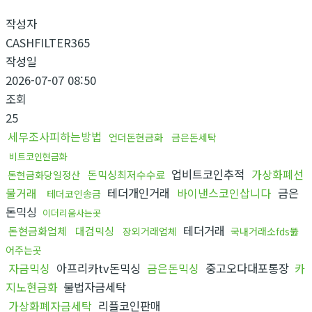
작성자
CASHFILTER365
작성일
2026-07-07 08:50
조회
25
세무조사피하는방법
언더돈현금화
금은돈세탁
비트코인현금화
업비트코인추적
가상화폐선
돈믹싱최저수수료
돈현금화당일정산
물거래
테더개인거래
바이낸스코인삽니다
금은
테더코인송금
돈믹싱
이더리움사는곳
테더거래
돈현금화업체
대검믹싱
장외거래업체
국내거래소fds뚫
어주는곳
자금믹싱
아프리카tv돈믹싱
금은돈믹싱
중고오다대포통장
카
지노현금화
불법자금세탁
가상화폐자금세탁
리플코인판매