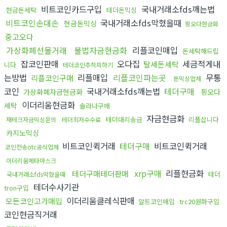
비트코인카드구입
국내거래소fds깨는법
현금돈세탁
테더돈믹싱
비트코인손대손
국내거래소fds막혔을때
현금돈믹싱
핑오다현금화
중고오다
가상화폐선물거래
불법자금현금화
리플코인매입
돈세탁해드립
잡코인판매
오다집
세금적게내
탈세돈세탁
니다
테더코인추척피하기
는방법
리플매입
리플코인파는곳
무통
리플코인구매
돈믹싱업체
코인
국내거래소fds깨는법
테더구매
가상화폐자금현금화
핑오다
이더리움현금화
세탁
솔라나구매
자금현금화
테더대리송금
리플삽니다
재테크자금믹싱문의
테더최저수수료
카지노믹싱
비트코인퀵거래
테더구매
비트코인퀵거래
코인전송otc공식업체
이더리움메타마스크
xrp구매
리플현금화
테더구매테더판매
테더
국내거래소fds막혔을때
테더수사기관
tron구입
이더리움클레식판매
모든코인고가매입
알트코인매입
trc20원화구입
코인현금직거래