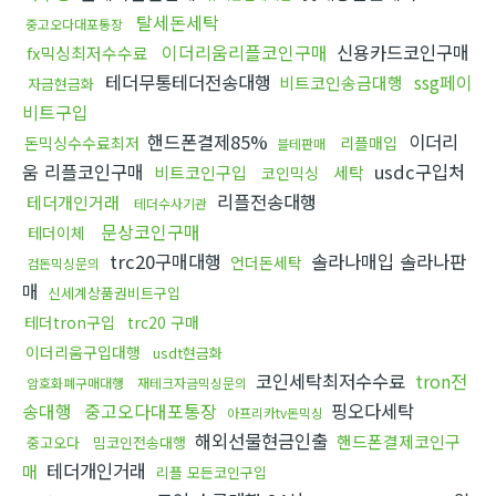
탈세돈세탁
중고오다대포통장
이더리움리플코인구매
신용카드코인구매
fx믹싱최저수수료
테더무통테더전송대행
ssg페이
비트코인송금대행
자금현금화
비트구입
핸드폰결제85%
이더리
돈믹싱수수료최저
리플매입
블테판매
움 리플코인구매
usdc구입처
비트코인구입
세탁
코인믹싱
리플전송대행
테더개인거래
테더수사기관
문상코인구매
테더이체
trc20구매대행
솔라나매입 솔라나판
언더돈세탁
검돈믹싱문의
매
신세계상품권비트구입
테더tron구입
trc20 구매
이더리움구입대행
usdt현금화
코인세탁최저수수료
tron전
암호화폐구매대행
재테크자금믹싱문의
송대행
중고오다대포통장
핑오다세탁
아프리카tv돈믹싱
해외선물현금인출
핸드폰결제코인구
중고오다
밈코인전송대행
테더개인거래
매
리플 모든코인구입