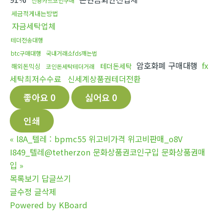
신용카드코인구매
세금적게내는방법
자금세탁업체
테더전송대행
btc구매대행
국내거래소fds깨는법
암호화폐 구매대행
fx
테더돈세탁
해외돈믹싱
코인돈세탁테더거래
세탁최저수수료
신세계상품권테더전환
좋아요
0
싫어요
0
인쇄
«
l8A_텔레 : bpmc55 위고비가격 위고비판매_o8V
I849_텔레@tetherzon 문화상품권코인구입 문화상품권매
입
»
목록보기
답글쓰기
글수정
글삭제
Powered by KBoard