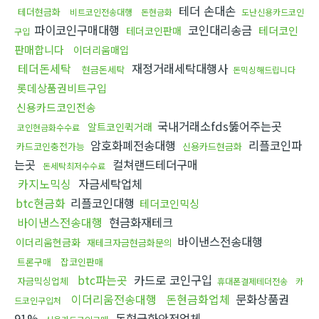
테더 손대손
테더현금화
비트코인전송대행
돈현금화
도난신용카드코인
파이코인구매대행
코인대리송금
테더코인
테더코인판매
구입
판매합니다
이더리움매입
테더돈세탁
재정거래세탁대행사
현금돈세탁
돈믹싱해드립니다
롯데상품권비트구입
신용카드코인전송
국내거래소fds뚫어주는곳
알트코인퀵거래
코인현금화수수료
암호화폐전송대행
리플코인파
카드코인충전가능
신용카드현금화
는곳
컬쳐랜드테더구매
돈세탁최저수수료
카지노믹싱
자금세탁업체
btc현금화
리플코인대행
테더코인믹싱
바이낸스전송대행
현금화재테크
바이낸스전송대행
이더리움현금화
재테크자금현금화문의
트론구매
잡코인판매
btc파는곳
카드로 코인구입
자금믹싱업체
휴대폰결제테더전송
카
이더리움전송대행
돈현금화업체
문화상품권
드코인구입처
91%
돈현금화안전업체