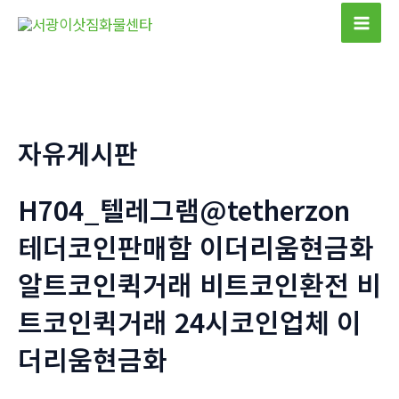
콘
텐
Mai
츠
Men
로
건
너
자유게시판
뛰
기
H704_텔레그램@tetherzon
테더코인판매함 이더리움현금화
알트코인퀵거래 비트코인환전 비
트코인퀵거래 24시코인업체 이
더리움현금화