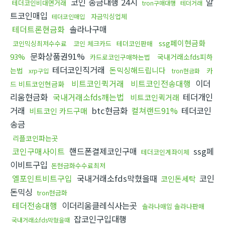
코인 송금대행 24시
알
테더코인비대면거래
tron구매대행
테더거래
트코인매입
자금믹싱업체
테더코인매입
테더트론현금화
솔라나구매
ssg페이현금화
코인믹싱최저수수료
코인 체크카드
테더코인판매
문화상품권91%
93%
국내거래소fds피하
카드로코인구매하는법
테더코인직거래
돈믹싱해드립니다
는법
카
xrp구입
tron현금화
비트코인퀵거래
비트코인전송대행
이더
드 비트코인현금화
리움현금화
국내거래소fds깨는법
테더개인
비트코인퀵거래
거래
btc현금화
컬쳐랜드91%
테더코인
비트코인 카드구매
송금
리플코인파는곳
코인구매사이트
핸드폰결제코인구매
ssg페
테더코인계좌이체
이비트구입
돈현금화수수료최저
엘포인트비트구입
국내거래소fds막혔을때
코인
코인돈세탁
돈믹싱
tron현금화
테더전송대행
이더리움클레식사는곳
솔라나매입 솔라나판매
잡코인구입대행
국내거래소fds막혔을때