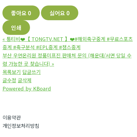
좋아요
0
싫어요
0
인쇄
«
통티비❤️【 TONGTV.NET 】❤️#해외축구중계 #무료스포츠
중계 #축구분석 #EPL중계 #챔스중계
부산 우먼온리원 정품미프진 판매처 문의 (해운대/서면 당일 수
령 가능한 곳 찾습니다)
»
목록보기
답글쓰기
글수정
글삭제
Powered by KBoard
이용약관
개인정보처리방침