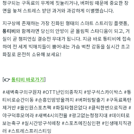
청구되는 구독료의 무게에 짓눌리거나, 버퍼링 때문에 중요한 장
면을 놓쳐 스트레스 받던 과거와 과감하게 이별했습니다.
지구상에 존재하는 가장 진화된 형태의 스마트 스트리밍 플랫폼,
통티비
와 함께라면 당신의 안방이 곧 올림픽 스타디움이 되고, 거
실이 곧 챔피언십 결승전 무대가 됩니다. 지금 바로 통티비에 접속
하여 전 세계 빅매치들이 뿜어내는 가슴 벅찬 감동을 실시간 초고
화질로 온전히 소유해 보세요!
[👉
통티비 바로가기
]
#새벽축구의구원자 #OTT난민의종착지 #방구석스카이박스 #통
티비로순간이동 #손흥민땀방울까지 #버퍼링탈출기 #구독료폭탄
제거반 #올인원스포츠팩 #화질타협은없다 #클릭한번으로직관 #
야구덕후모여라 #새벽4시의전율 #광고없는청정지대 #데이터로
보는축구 #실시간방구석떼창 #스포츠에진심인편 #인생매치직관
러 #스트레스프리스티밍