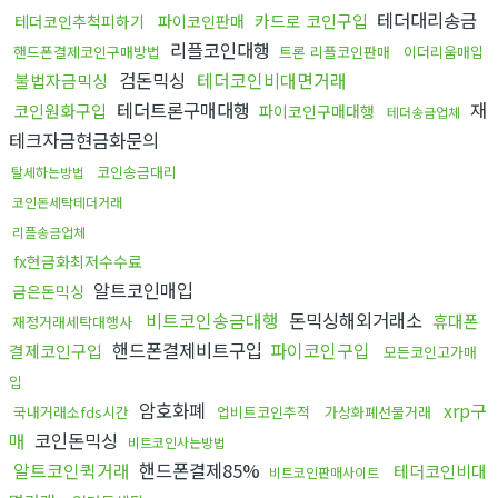
테더대리송금
카드로 코인구입
테더코인추척피하기
파이코인판매
리플코인대행
핸드폰결제코인구매방법
트론 리플코인판매
이더리움매입
검돈믹싱
테더코인비대면거래
불법자금믹싱
테더트론구매대행
재
코인원화구입
파이코인구매대행
테더송금업체
테크자금현금화문의
코인송금대리
탈세하는방법
코인돈세탁테더거래
리플송금업체
fx현금화최저수수료
알트코인매입
금은돈믹싱
비트코인송금대행
돈믹싱해외거래소
휴대폰
재정거래세탁대행사
핸드폰결제비트구입
파이코인구입
결제코인구입
모든코인고가매
입
암호화폐
xrp구
국내거래소fds시간
업비트코인추적
가상화폐선물거래
매
코인돈믹싱
비트코인사는방법
알트코인퀵거래
핸드폰결제85%
테더코인비대
비트코인판매사이트