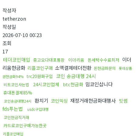
작성자
tetherzon
작성일
2026-07-10 00:23
조회
17
테더코인매입
이더
중고오다대포통장
이더리움
돈세탁수수료최저
리움현금화
소액결제테더전환
리플코인구매
돈현금화문의
롯데상품
코인 송금대행 24시
trc20원화구입
권현금화94%
밈코인삽니다
24시코인업체
btc현금화
비트코인사는법
휴대폰결제85%
환치기
재정거래현금화대행사
빗썸
코인믹싱
코인송금대행24시
fds푸는법
usdc구입대행
코인현금직거래
카드로코인구매가능한곳
리플코인매입