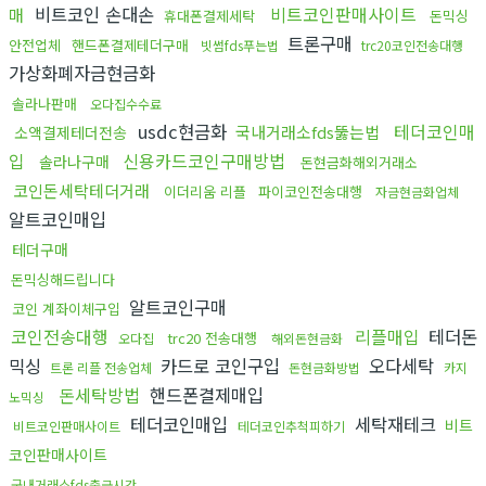
비트코인 손대손
비트코인판매사이트
매
휴대폰결제세탁
돈믹싱
트론구매
안전업체
핸드폰결제테더구매
빗썸fds푸는법
trc20코인전송대행
가상화폐자금현금화
솔라나판매
오다집수수료
usdc현금화
테더코인매
국내거래소fds뚫는법
소액결제테더전송
입
신용카드코인구매방법
솔라나구매
돈현금화해외거래소
코인돈세탁테더거래
이더리움 리플
파이코인전송대행
자금현금화업체
알트코인매입
테더구매
돈믹싱해드립니다
알트코인구매
코인 계좌이체구입
코인전송대행
리플매입
테더돈
trc20 전송대행
오다집
해외돈현금화
믹싱
카드로 코인구입
오다세탁
트론 리플 전송업체
돈현금화방법
카지
돈세탁방법
핸드폰결제매입
노믹싱
테더코인매입
세탁재테크
비트
비트코인판매사이트
테더코인추척피하기
코인판매사이트
국내거래소fds출금시간