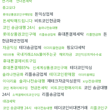
면거래
언더돈세탁
중고오다
돈믹싱업체
롯데상품권코인구매방법
돈세탁해드립니다
비트코인현금화
코인 송금대행 24시
솔라나전송대행
롯데상품권코인구매
휴대폰결제세탁
돈
리플현금화
리플송금업체
현금화안전업체
자금믹싱
테더송금업체
핑오다세탁
이더리움현금화
국내거래소fds뚫어주는곳
해외자금
코인믹싱최저수수료
테더무통
휴대폰결제비트구입
휴대폰결제85%
테더코인믹싱
신세계상품권코인구매
리플송금업체
테더코인판매함
솔라나현금화
이더리움매입
솔라나전송대행
재테크자금믹싱문의
이더리움
xrp전송대행
코인 송금대행
현금돈세탁
비트코인판매사이트
코인 계좌이체구입
24시
리플송금업체
소액결제비트코인구입
대검세탁
테더코인비대면거래
리플코인구
코인 송금대행 24시
테더전송대행