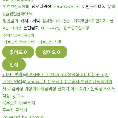
핑오다믹싱
코인구매대행
알트코인퀵거래
문화
돈현금화수수료최저
상품권현금화91%
핑현금화
카지노세탁
테더코인비대면거래
컬쳐랜드테더전송
밈
돈현금화
잡코인구입대행
코인구매대행
테더tron구입
정치자금현금화방법
비트코인전송대행
비트코인선물
좋아요
0
싫어요
0
인쇄
«
t3P_텔레@CASHFILTER365 btc현금화 btc파는곳_q2I
m0D_텔레@fundwash 돈믹싱수수료최저 재정거래믹싱대행
사 대검믹싱 가상화폐자금믹싱 환치기 아프리카tv돈믹싱 카지노
믹싱_g1O
»
목록보기
답글쓰기
글수정
글삭제
Powered by KBoard