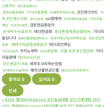
신용카드
핸드폰결제85%
코인체크카드
비
이더리움판매
문화상품권세탁
fx세탁최저수수료
트코인개인거래
sol판매처
이더리움
돈믹싱방법
가상화폐자금현금화
검돈현금화문의
매입
비트코인환전
돈세탁수수료최저
테더현금화
휴대폰결제현금화85%
이더리
움삽니다
국내거래소fds우회하는법
모든코인현
문화상품권현금화91%
재테크자금현금화문의
테더코인매입
금화
카지노세탁
리플 모든코인현금화
이더
tron현금화
비트송금업체
리움판매
테더tron구입
코인현금직거래
세무조사피하는방법
해외선물현금인출
돈세탁수수료최저
테더코인추척피하기
좋아요
0
싫어요
0
인쇄
«
A164_텔레@tetherzon 코인송금대행 코인구매대행 24시
o3O_텔래@bitcoinsyri 테더무통 비트코인 판매사이트_l5R
»