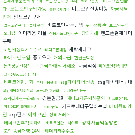
비트코인현금
신세계상품권테더구매
btc파는곳
코인 송금대행 24시
모든코인구입가능
비트코인전송대행
자금세탁
화
돈현금화업체
업체
알트코인구매
비트코인사는방법
블테구입
롯데상품권비트코인구입
알트코인구매
이더리움 리플
핸드폰결제테더
장외거래
오다집
신용카드코인전송
구매
세탁재테크
코인믹싱최저수수료
테더트론매입
파이코인구입
중고오다
해외자금
현금돈믹싱
돈현금화해외거래소
자금믹싱
돈믹싱당일정산
파이코인전송대행
코인전송otc공식업체
ssg페이테더전송
ssg페이테더구매
비트코인현금화
이더리움판매
코인세탁최저수수료
모든코인현금화
이더리움사는곳
검돈현금화
재테크자금믹싱문의
소액결제현금화85%
리플코인매입
카드로테더구입하는법
테더원화환
tron구입
알리페이현금화하는법
전
xrp판매
이체코인
장외거래소
정치자금믹싱방법
테더코인추척피하기
비트코인판매사이트
코인 송금대행 24시
테더최저수수료