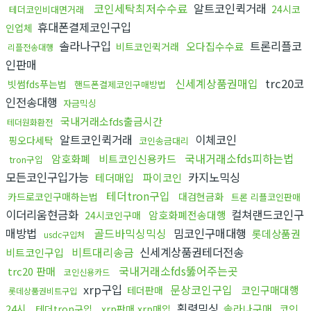
코인세탁최저수수료
알트코인퀵거래
24시코
테더코인비대면거래
휴대폰결제코인구입
인업체
솔라나구입
트론리플코
오다집수수료
비트코인퀵거래
리플전송대행
인판매
신세계상품권매입
trc20코
빗썸fds푸는법
핸드폰결제코인구매방법
인전송대행
자금믹싱
국내거래소fds출금시간
테더원화환전
알트코인퀵거래
이체코인
핑오다세탁
코인송금대리
국내거래소fds피하는법
암호화폐
비트코인신용카드
tron구입
모든코인구입가능
카지노믹싱
테더매입
파이코인
테더tron구입
카드로코인구매하는법
대검현금화
트론 리플코인판매
이더리움현금화
컬쳐랜드코인구
암호화폐전송대행
24시코인구매
매방법
골드바믹싱믹싱
밈코인구매대행
롯데상품권
usdc구입처
비트대리송금
신세계상품권테더전송
비트코인구입
국내거래소fds뚫어주는곳
trc20 판매
코인신용카드
xrp구입
문상코인구입
코인구매대행
테더판매
롯데상품권비트구입
횡령믹싱
24시
솔라나구매
코인
테더tron구입
xrp판매 xrp매입