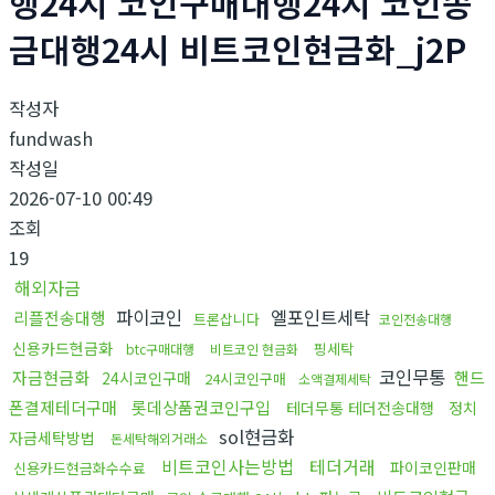
행24시 코인구매대행24시 코인송
금대행24시 비트코인현금화_j2P
작성자
fundwash
작성일
2026-07-10 00:49
조회
19
해외자금
파이코인
엘포인트세탁
리플전송대행
트론삽니다
코인전송대행
신용카드현금화
핑세탁
btc구매대행
비트코인 현금화
코인무통
자금현금화
핸드
24시코인구매
24시코인구매
소액결제세탁
폰결제테더구매
롯데상품권코인구입
테더무통 테더전송대행
정치
sol현금화
자금세탁방법
돈세탁해외거래소
비트코인사는방법
테더거래
파이코인판매
신용카드현금화수수료