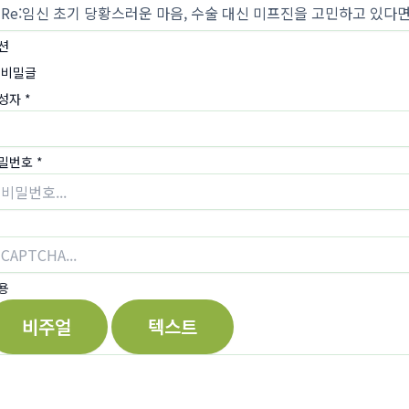
션
비밀글
성자
*
밀번호
*
용
비주얼
텍스트