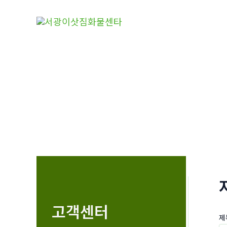
콘
텐
츠
로
건
너
뛰
기
고객센터
제