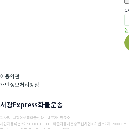
통
이용약관
개인정보처리방침
서광Express화물운송
회사명: 서광이삿짐화물센타 대표자: 전규호
사업자등록번호: 410-04-10611
화물자동차운송주선사업허가번호: 제 2000-8호