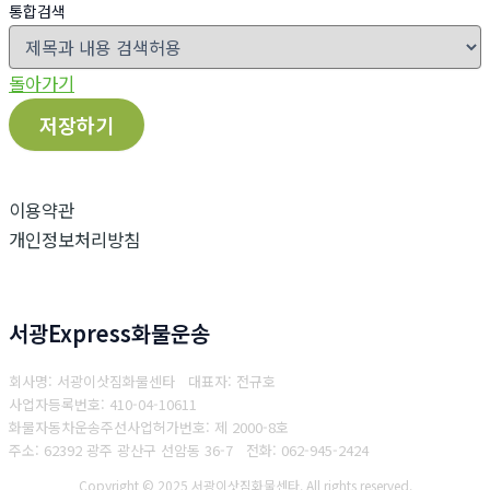
통합검색
돌아가기
저장하기
이용약관
개인정보처리방침
서광Express화물운송
회사명: 서광이삿짐화물센타 대표자: 전규호
사업자등록번호: 410-04-10611
화물자동차운송주선사업허가번호: 제 2000-8호
주소: 62392 광주 광산구 선암동 36-7
전화: 062-945-2424
Copyright © 2025 서광이삿짐화물센타. All rights reserved.