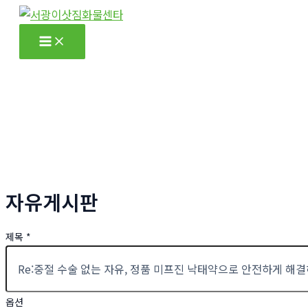
콘
텐
Main
츠
Menu
로
건
너
뛰
기
자유게시판
제목
*
옵션